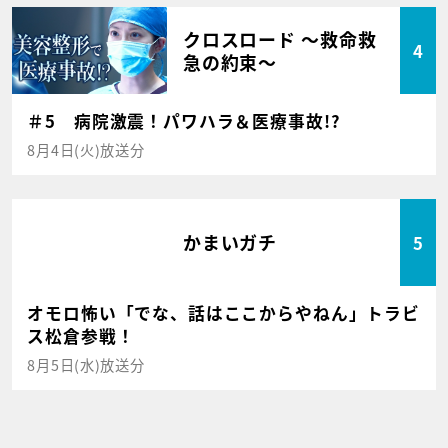
クロスロード ～救命救
4
急の約束～
＃5 病院激震！パワハラ＆医療事故!?
8月4日(火)放送分
かまいガチ
5
オモロ怖い「でな、話はここからやねん」トラビ
ス松倉参戦！
8月5日(水)放送分