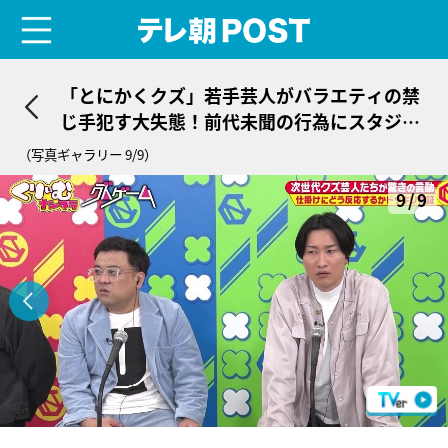
menu
テレ朝POST
「とにかくクズ」若手芸人がバラエティの禁
じ手犯す大失態！前代未聞の行為にスタジオ
衝撃
（写真ギャラリー 9/9）
9/9