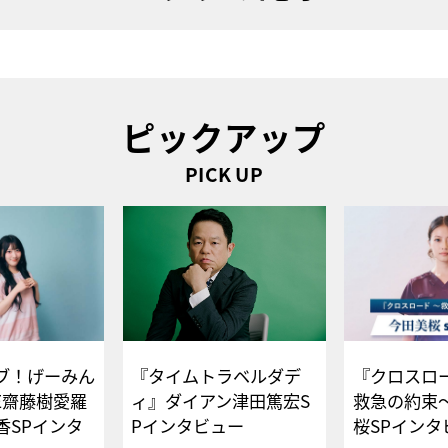
ピックアップ
PICK UP
ブ！げーみん
『タイムトラベルダデ
『クロスロー
E齋藤樹愛羅
ィ』ダイアン津田篤宏S
救急の約束
香SPインタ
Pインタビュー
桜SPイ