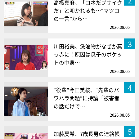
2
高橋真麻、「コネだブサイク
だ」と叩かれるも…“マツコ
の一言”から…
2026.08.05
3
川田裕美、洗濯物がなぜか真
っ赤に！原因は息子のポケッ
トの中身…
2026.08.05
4
“後輩”今田美桜、“先輩のパ
ワハラ問題”に持論「被害者
の話だけで…
2026.08.05
5
加藤夏希、7歳長男の連絡帳