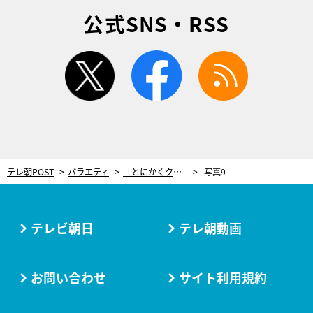
公式SNS・RSS
twitter
facebook
rss
テレ朝POST
バラエティ
「とにかくクズ」若手芸人がバラエティの禁じ手犯す大失態！前代未聞の行為にスタジオ衝撃
写真9
テレビ朝日
テレ朝動画
お問い合わせ
サイト利用規約