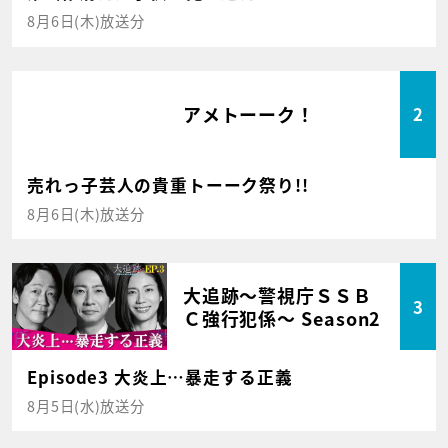
8月6日(木)放送分
アメトーーク！
2
売れっ子芸人の貴重トーーク祭り!!
8月6日(木)放送分
大追跡～警視庁ＳＳＢ
3
Ｃ強行犯係～ Season2
Episode3 大炎上…暴走する正義
8月5日(水)放送分