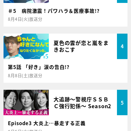
＃5 病院激震！パワハラ＆医療事故!?
8月4日(火)放送分
夏色の雲が恋と嵐をま
4
きおこす
第5話 「好き」涙の告白!?
8月8日(土)放送分
大追跡～警視庁ＳＳＢ
5
Ｃ強行犯係～ Season2
Episode3 大炎上…暴走する正義