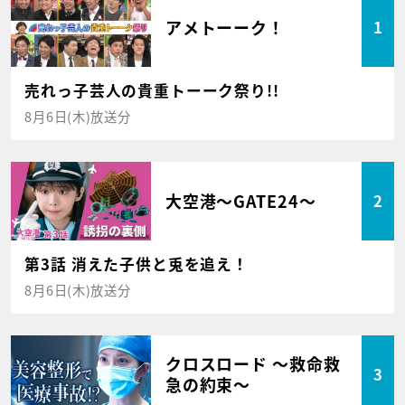
アメトーーク！
1
売れっ子芸人の貴重トーーク祭り!!
8月6日(木)放送分
大空港～GATE24～
2
第3話 消えた子供と兎を追え！
8月6日(木)放送分
クロスロード ～救命救
3
急の約束～