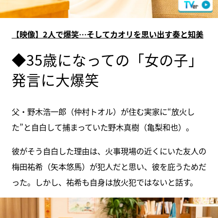
【映像】2人で爆笑…そしてカオリを思い出す奏と知美
◆35歳になっての「女の子」
発言に大爆笑
父・野木浩一郎（仲村トオル）が住む実家に“放火し
た”と自白して捕まっていた野木真樹（亀梨和也）。
彼がそう自白した理由は、火事現場の近くにいた友人の
梅田祐希（矢本悠馬）が犯人だと思い、彼を庇うためだ
った。しかし、祐希も自身は放火犯ではないと話す。