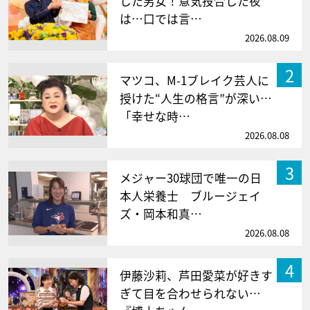
した男女！意気投合した夜
は…口では言…
2026.08.09
2
マツコ、M-1ブレイク芸人に
授けた“人生の格言”が深い…
「幸せな時…
2026.08.08
3
メジャー30球団で唯一の日
本人栄養士 ブルージェイ
ズ・岡本和真…
2026.08.08
4
伊藤沙莉、芦田愛菜が好きす
ぎて目を合わせられない…