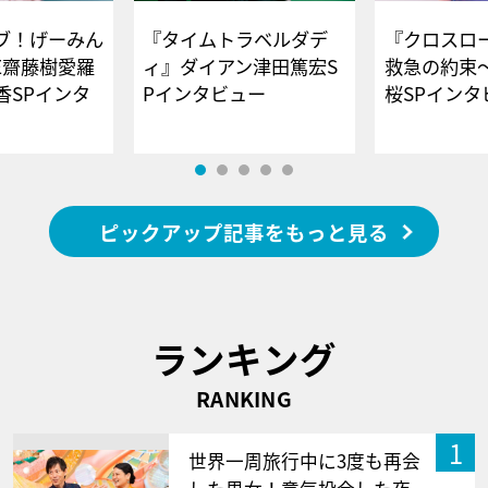
ブ！げーみん
『タイムトラベルダデ
『クロスロー
E齋藤樹愛羅
ィ』ダイアン津田篤宏S
救急の約束
香SPインタ
Pインタビュー
桜SPイ
ピックアップ記事をもっと見る
ランキング
RANKING
1
世界一周旅行中に3度も再会