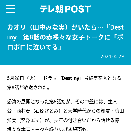
menu
テレ朝POST
カオリ（田中みな実）がいたら…『Dest
iny』第8話の赤裸々な女子トークに「ボ
ロボロに泣いてる」
2024.05.29
5月28日（火）、ドラマ
『Destiny』
最終章突入となる
第8話が放送された。
怒涛の展開となった第8話だが、その中盤には、主人
公・西村奏（石原さとみ）と大学時代からの親友・梅田
知美（宮澤エマ）が、長年の付き合いだから話せる赤
裸々な本音トークを繰り広げる場面も。