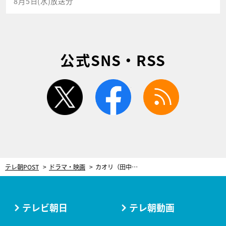
8月5日(水)放送分
公式SNS・RSS
twitter
facebook
rss
テレ朝POST
ドラマ・映画
カオリ（田中みな実）がいたら…『Destiny』第8話の赤裸々な女子トークに「ボロボロに泣いてる」
テレビ朝日
テレ朝動画