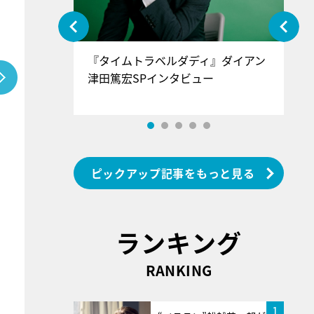
ぐ』＝LOV
『タイムトラベルダディ』ダイアン
『
香SPインタ
津田篤宏SPインタビュー
～
ピックアップ記事をもっと見る
ランキング
RANKING
1