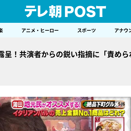
テレ
楽
アニメ・ヒーロー
スポーツ
アナウ
が露呈！共演者からの鋭い指摘に「責めら
5/6