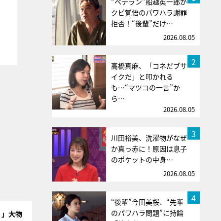
“ベテラン”船越英一郎が
クビ覚悟のパワハラ謝罪
拒否！“後輩”だけ…
2026.08.05
2
高橋真麻、「コネだブサ
イクだ」と叩かれる
も…“マツコの一言”か
ら…
2026.08.05
3
川田裕美、洗濯物がなぜ
か真っ赤に！原因は息子
のポケットの中身…
2026.08.05
4
“後輩”今田美桜、“先輩
のパワハラ問題”に持論
！」大物