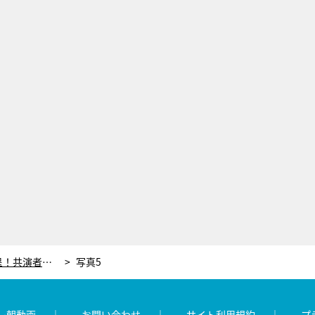
長嶋一茂の“お坊ちゃま”ぶりが露呈！共演者からの鋭い指摘に「責められている？」と弱音
写真5
レ朝動画
お問い合わせ
サイト利用規約
プ