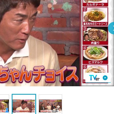
『アイ＝ラブ！げーみん
E齋藤樹愛羅＆佐々木舞
ビュー