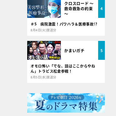
クロスロード ～
救命救急の約束
4
～
＃5 病院激震！パワハラ＆医療事故!?
8月4日(火)放送分
かまいガチ
5
オモロ怖い「でな、話はここからやね
ん」トラビス松倉参戦！
8月5日(水)放送分