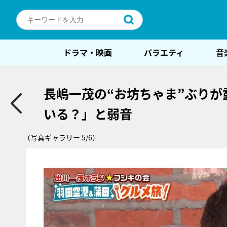
ドラマ・映画
バラエティ
音
長嶋一茂の“お坊ちゃま”ぶり
いる？」と弱音
（写真ギャラリー 5/6）