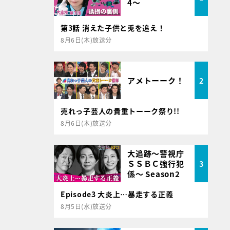
4～
第3話 消えた子供と兎を追え！
8月6日(木)放送分
アメトーーク！
2
売れっ子芸人の貴重トーーク祭り!!
8月6日(木)放送分
大追跡～警視庁
ＳＳＢＣ強行犯
3
係～ Season2
Episode3 大炎上…暴走する正義
8月5日(水)放送分