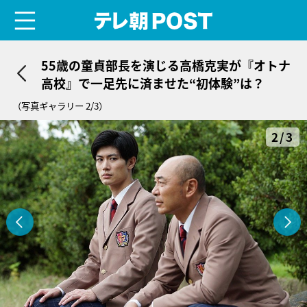
menu
テレ朝POST
55歳の童貞部長を演じる高橋克実が『オトナ
高校』で一足先に済ませた“初体験”は？
（写真ギャラリー 2/3）
2/3