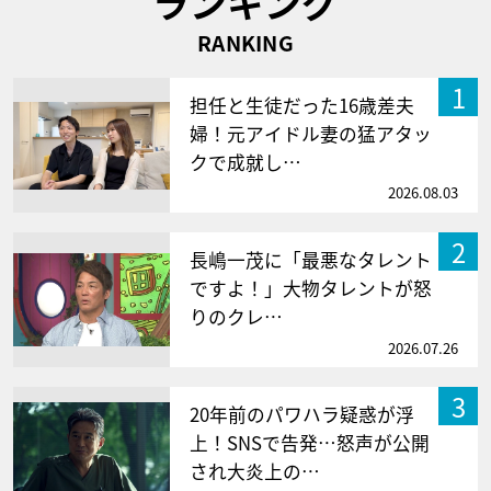
ランキング
RANKING
1
担任と生徒だった16歳差夫
婦！元アイドル妻の猛アタッ
クで成就し…
2026.08.03
2
長嶋一茂に「最悪なタレント
ですよ！」大物タレントが怒
りのクレ…
2026.07.26
3
20年前のパワハラ疑惑が浮
上！SNSで告発…怒声が公開
され大炎上の…