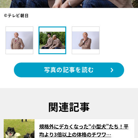
©テレビ朝日
写真の記事を読む
関連記事
サムネイル
規格外にデカくなった“小型犬”たち！平
均より3倍以上の体格のチワワ…