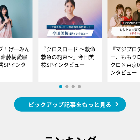
ブ！げーみん
『クロスロード ～救命
『マジプロ
E齋藤樹愛羅
救急の約束～』今田美
ー、ももク
香SPインタ
桜SPインタビュー
クロ×東京0
ンタビュー
ピックアップ記事をもっと見る