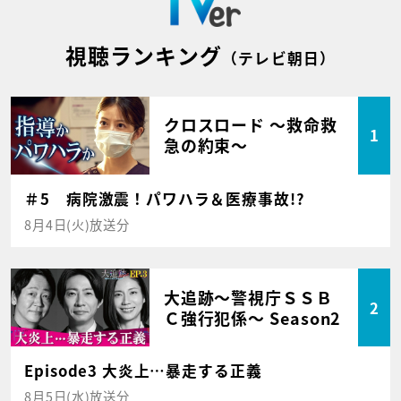
視聴ランキング
（テレビ朝日）
クロスロード ～救命救
1
急の約束～
＃5 病院激震！パワハラ＆医療事故!?
8月4日(火)放送分
大追跡～警視庁ＳＳＢ
2
Ｃ強行犯係～ Season2
Episode3 大炎上…暴走する正義
8月5日(水)放送分