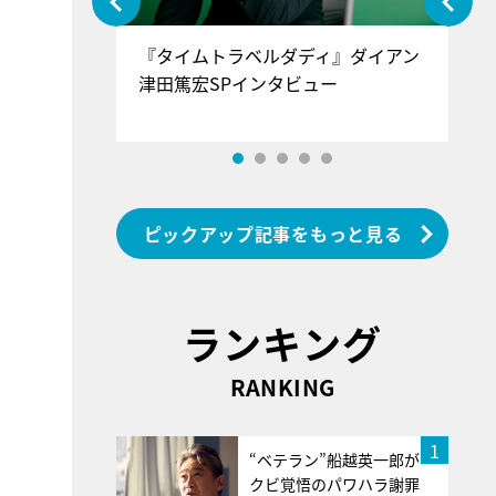
ぐ』＝LOV
『タイムトラベルダディ』ダイアン
『
香SPインタ
津田篤宏SPインタビュー
～
ピックアップ記事をもっと見る
ランキング
RANKING
1
“ベテラン”船越英一郎が
クビ覚悟のパワハラ謝罪