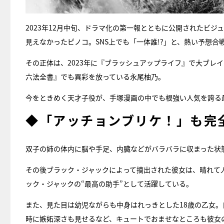
2023年12月中旬、ドラマ化の第一報とともに公開されたビ
見えなかったピノコ。SNS上でも「一体誰!?」と、熱い予想合
その正体は、2023年に『ブラッシュアップライフ』で大ブレイ
六法全書』でも異彩を放っている永尾柚乃。
今をときめく天才子役が、手塚漫画の中でも根強い人気を誇る
◆「アッチョンブリケ！」も完
双子の姉の体内に脳や手足、内臓などがバラバラに収まった状
その後ブラック・ジャックによって摘出された彼女は、晴れて
ック・ジャックの“最高の助手”として活躍している。
また、見た目は幼児ながらも中身はれっきとした18歳の乙女
時に嫉妬深さも見せるなど、キュートでおませなところも彼女