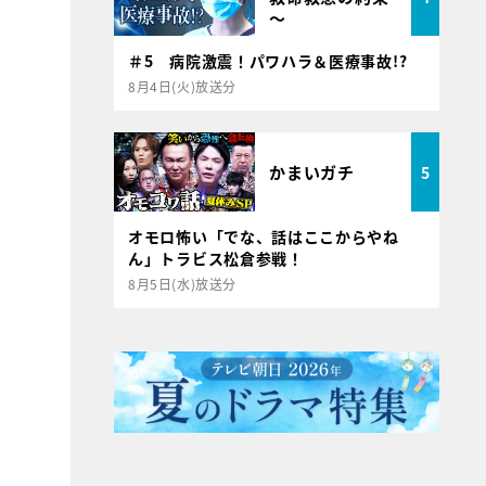
～
＃5 病院激震！パワハラ＆医療事故!?
8月4日(火)放送分
かまいガチ
5
オモロ怖い「でな、話はここからやね
ん」トラビス松倉参戦！
8月5日(水)放送分