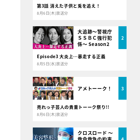
第3話 消えた子供と兎を追え！
8月6日(木)放送分
大追跡～警視庁
ＳＳＢＣ強行犯
2
係～ Season2
Episode3 大炎上…暴走する正義
8月5日(水)放送分
アメトーーク！
3
売れっ子芸人の貴重トーーク祭り!!
8月6日(木)放送分
クロスロード ～
救命救急の約束
4