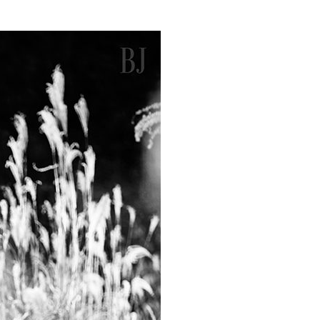
『アイ＝ラブ！げーみん
E齋藤樹愛羅＆佐々木舞
ビュー