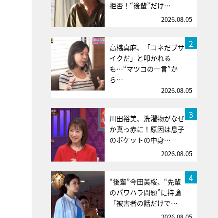
拒否！“後輩”だけ…
2026.08.05
2
高橋真麻、「コネだブサ
イクだ」と叩かれる
も…“マツコの一言”か
ら…
2026.08.05
3
川田裕美、洗濯物がなぜ
か真っ赤に！原因は息子
のポケットの中身…
2026.08.05
4
“後輩”今田美桜、“先輩
のパワハラ問題”に持論
「被害者の話だけで…
2026.08.05