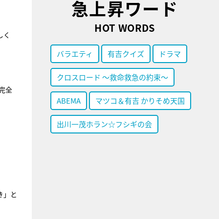
急上昇ワード
HOT WORDS
しく
バラエティ
有吉クイズ
ドラマ
クロスロード ～救命救急の約束～
完全
ABEMA
マツコ＆有吉 かりそめ天国
出川一茂ホラン☆フシギの会
き」と