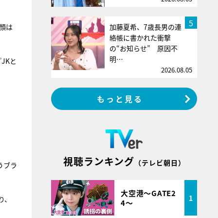
5
顔は
加藤夏希、7歳長男の連
絡帳に書かれた衝撃
の“お知らせ” 原因不
明…
JKと
2026.08.05
もっと見る
視聴ランキング
（テレビ朝日）
うブラ
大空港～GATE2
1
り、
4～