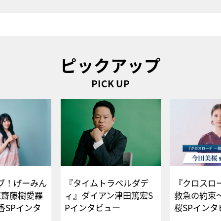
ピックアップ
PICK UP
ブ！げーみん
『タイムトラベルダデ
『クロスロー
E齋藤樹愛羅
ィ』ダイアン津田篤宏S
救急の約束
香SPインタ
Pインタビュー
桜SPイ