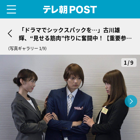
menu
テレ朝POST
「ドラマでシックスパックを…」古川雄
輝、“見せる筋肉”作りに奮闘中！【重要参考
人探偵】
（写真ギャラリー 1/9）
1/9