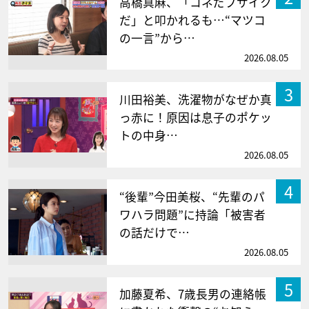
高橋真麻、「コネだブサイク
だ」と叩かれるも…“マツコ
の一言”から…
2026.08.05
3
川田裕美、洗濯物がなぜか真
っ赤に！原因は息子のポケッ
トの中身…
2026.08.05
4
“後輩”今田美桜、“先輩のパ
ワハラ問題”に持論「被害者
の話だけで…
2026.08.05
5
加藤夏希、7歳長男の連絡帳