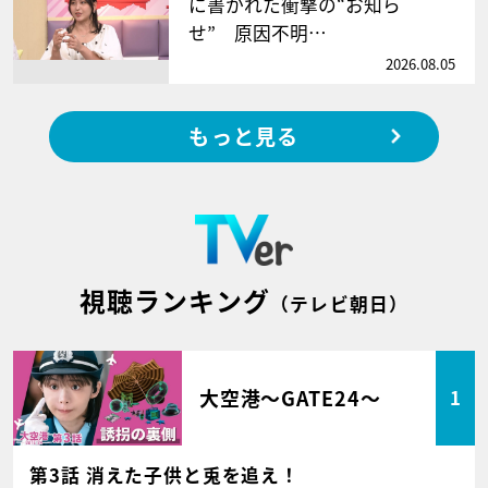
に書かれた衝撃の“お知ら
せ” 原因不明…
2026.08.05
もっと見る
視聴ランキング
（テレビ朝日）
大空港～GATE24～
1
第3話 消えた子供と兎を追え！