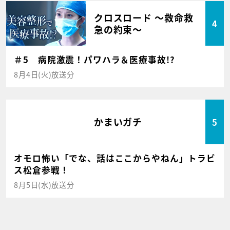
クロスロード ～救命救
4
急の約束～
＃5 病院激震！パワハラ＆医療事故!?
8月4日(火)放送分
かまいガチ
5
オモロ怖い「でな、話はここからやねん」トラビ
ス松倉参戦！
8月5日(水)放送分