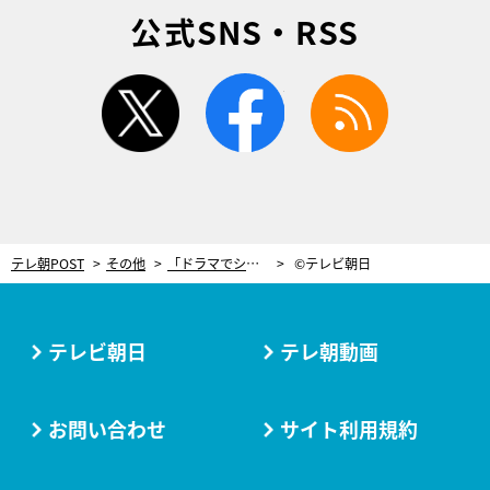
公式SNS・RSS
twitter
facebook
rss
テレ朝POST
その他
「ドラマでシックスパックを…」古川雄輝、“見せる筋肉”作りに奮闘中！【重要参考人探偵】
©テレビ朝日
テレビ朝日
テレ朝動画
お問い合わせ
サイト利用規約