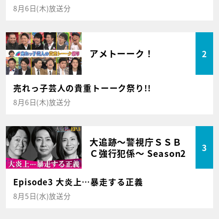
8月6日(木)放送分
アメトーーク！
2
売れっ子芸人の貴重トーーク祭り!!
8月6日(木)放送分
大追跡～警視庁ＳＳＢ
3
Ｃ強行犯係～ Season2
Episode3 大炎上…暴走する正義
8月5日(水)放送分