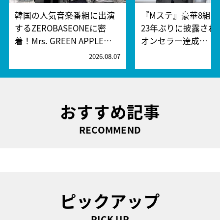
韓国の人気音楽番組に出演
『Mステ』豪華8組
するZEROBASEONEに密
23年ぶりに披露され
着！Mrs. GREEN APPLE…
オンセラー達成…
2026.08.07
2
おすすめ記事
RECOMMEND
ピックアップ
PICK UP