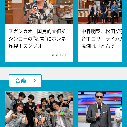
スガシカオ、国民的大御所
中森明菜、松田聖子
シンガーの“名言”にホンネ
音ポロリ！ライバル
炸裂！スタジオ…
風潮は「とんで…
2026.08.03
2
音楽