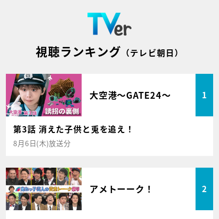
視聴ランキング
（テレビ朝日）
大空港～GATE24～
1
第3話 消えた子供と兎を追え！
8月6日(木)放送分
アメトーーク！
2