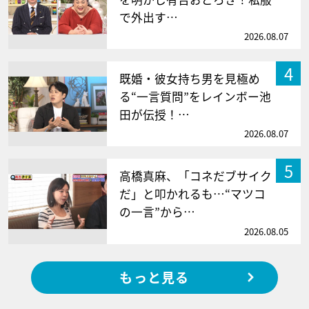
で外出す…
2026.08.07
4
既婚・彼女持ち男を見極め
る“一言質問”をレインボー池
田が伝授！…
2026.08.07
5
高橋真麻、「コネだブサイク
だ」と叩かれるも…“マツコ
の一言”から…
2026.08.05
もっと見る