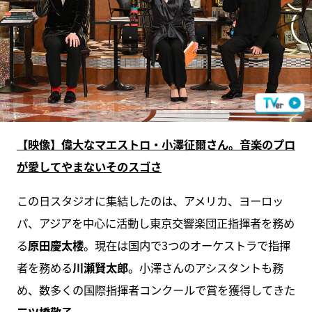
【映像】偉大なマエストロ・小澤征爾さん。音楽のプロ
が愛してやまないそのスゴさ
この日スタジオに集結したのは、アメリカ、ヨーロッ
パ、アジアを中心に活動し東京交響楽団正指揮者を務め
る
原田慶太楼
。現在は国内で3つのオーケストラで指揮
者を務める
川瀬賢太郎
。小澤さんのアシスタントも務
め、数多くの国際指揮者コンクールで賞を獲得してきた
三ツ橋敬子
。