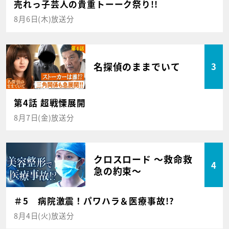
売れっ子芸人の貴重トーーク祭り!!
8月6日(木)放送分
名探偵のままでいて
3
第4話 超戦慄展開
8月7日(金)放送分
クロスロード ～救命救
4
急の約束～
＃5 病院激震！パワハラ＆医療事故!?
8月4日(火)放送分