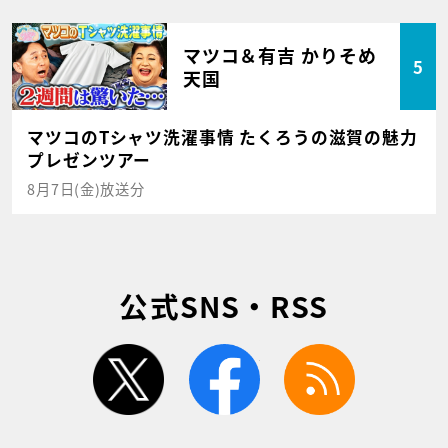
マツコ＆有吉 かりそめ
5
天国
マツコのTシャツ洗濯事情 たくろうの滋賀の魅力
プレゼンツアー
8月7日(金)放送分
公式SNS・RSS
twitter
facebook
rss