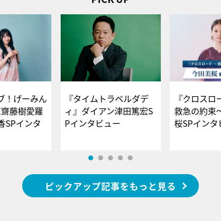
ブ！げーみん
『タイムトラベルダデ
『クロスロー
E齋藤樹愛羅
ィ』ダイアン津田篤宏S
救急の約束
香SPインタ
Pインタビュー
桜SPイ
ピックアップ記事をもっと見る