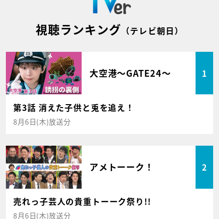
視聴ランキング
（テレビ朝日）
大空港～GATE24～
1
第3話 消えた子供と兎を追え！
8月6日(木)放送分
アメトーーク！
2
売れっ子芸人の貴重トーーク祭り!!
8月6日(木)放送分