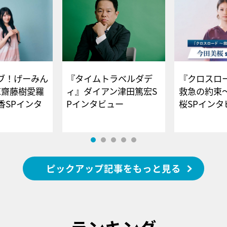
ブ！げーみん
『タイムトラベルダデ
『クロスロー
E齋藤樹愛羅
ィ』ダイアン津田篤宏S
救急の約束
香SPインタ
Pインタビュー
桜SPイ
ピックアップ記事をもっと見る