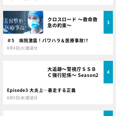
クロスロード ～救命救
3
急の約束～
＃5 病院激震！パワハラ＆医療事故!?
8月4日(火)放送分
大追跡～警視庁ＳＳＢ
4
Ｃ強行犯係～ Season2
Episode3 大炎上…暴走する正義
8月5日(水)放送分