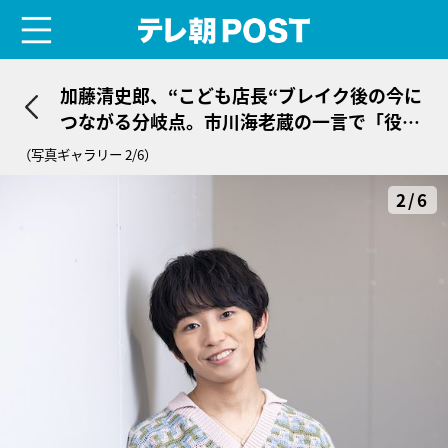
menu
テレ朝POST
加藤清史郎、“こども店長“ブレイク後の今に
つながる分岐点。市川海老蔵の一言で「役者
として生きていく覚悟を決めた」
（写真ギャラリー 2/6）
2/6