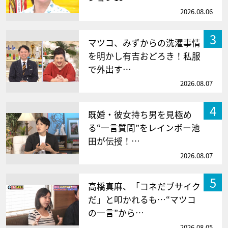
2026.08.06
3
マツコ、みずからの洗濯事情
を明かし有吉おどろき！私服
で外出す…
2026.08.07
4
既婚・彼女持ち男を見極め
る“一言質問”をレインボー池
田が伝授！…
2026.08.07
5
高橋真麻、「コネだブサイク
だ」と叩かれるも…“マツコ
の一言”から…
2026.08.05