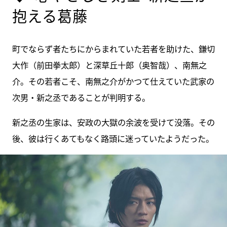
抱える葛藤
町でならず者たちにからまれていた若者を助けた、鎌切
大作（前田拳太郎）と深草丘十郎（奥智哉）、南無之
介。その若者こそ、南無之介がかつて仕えていた武家の
次男・新之丞であることが判明する。
新之丞の生家は、安政の大獄の余波を受けて没落。その
後、彼は行くあてもなく路頭に迷っていたようだった。