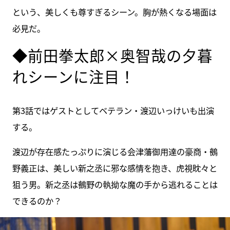
という、美しくも尊すぎるシーン。胸が熱くなる場面は
必見だ。
◆前田拳太郎×奥智哉の夕暮
れシーンに注目！
第3話ではゲストとしてベテラン・渡辺いっけいも出演
する。
渡辺が存在感たっぷりに演じる会津藩御用達の豪商・鵺
野義正は、美しい新之丞に邪な感情を抱き、虎視眈々と
狙う男。新之丞は鵺野の執拗な魔の手から逃れることは
できるのか？