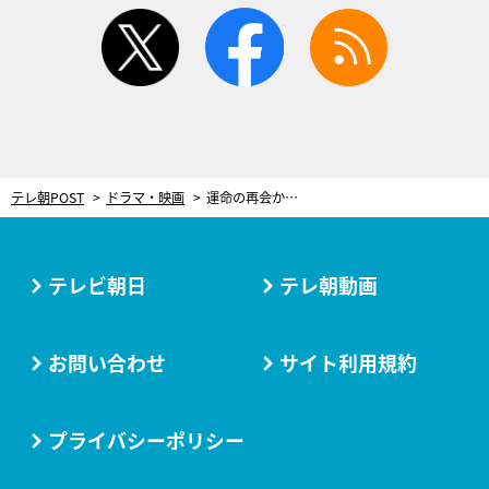
twitter
facebook
rss
テレ朝POST
ドラマ・映画
運命の再会から…切なく尊い2ショット！杢代和人が『君とゆきて咲く』第3話より本格登場
テレビ朝日
テレ朝動画
お問い合わせ
サイト利用規約
プライバシーポリシー