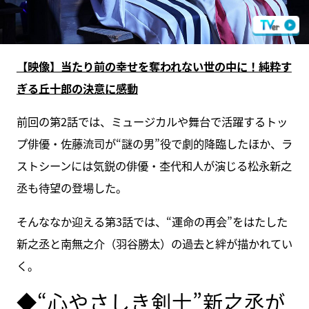
【映像】当たり前の幸せを奪われない世の中に！純粋す
ぎる丘十郎の決意に感動
前回の第2話では、ミュージカルや舞台で活躍するトッ
プ俳優・佐藤流司が“謎の男”役で劇的降臨したほか、ラ
ストシーンには気鋭の俳優・杢代和人が演じる松永新之
丞も待望の登場した。
そんななか迎える第3話では、“運命の再会”をはたした
新之丞と南無之介（羽谷勝太）の過去と絆が描かれてい
く。
◆“心やさしき剣士”新之丞が