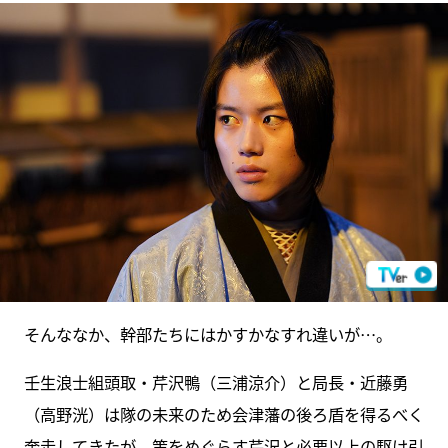
そんななか、幹部たちにはかすかなすれ違いが…。
壬生浪士組頭取・芹沢鴨（三浦涼介）と局長・近藤勇
（高野洸）は隊の未来のため会津藩の後ろ盾を得るべく
奔走してきたが、策をめぐらす芹沢と必要以上の駆け引