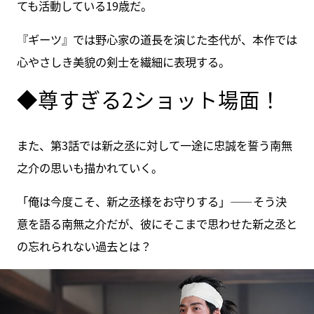
ても活動している19歳だ。
『ギーツ』では野心家の道長を演じた杢代が、本作では
心やさしき美貌の剣士を繊細に表現する。
◆尊すぎる2ショット場面！
また、第3話では新之丞に対して一途に忠誠を誓う南無
之介の思いも描かれていく。
「俺は今度こそ、新之丞様をお守りする」――そう決
意を語る南無之介だが、彼にそこまで思わせた新之丞と
の忘れられない過去とは？