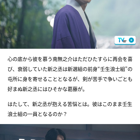
心の底から彼を慕う南無之介はただひたすらに再会を喜
び、衰弱していた新之丞は新選組の前身“壬生浪士組”の
屯所に身を寄せることとなるが、剣が苦手で争いごとも
好まぬ新之丞にはひそかな葛藤が。
はたして、新之丞が抱える苦悩とは。彼はこのまま壬生
浪士組の一員となるのか？