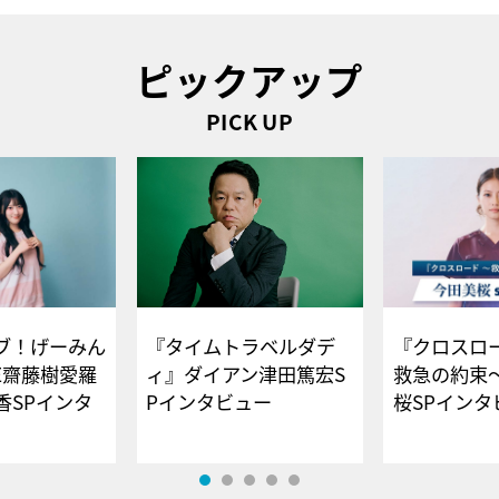
ピックアップ
PICK UP
ブ！げーみん
『タイムトラベルダデ
『クロスロー
E齋藤樹愛羅
ィ』ダイアン津田篤宏S
救急の約束
香SPインタ
Pインタビュー
桜SPイ