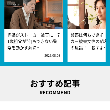
孫娘がストーカー被害に…7
警察は何もできず…
1歳祖父が“何もできない警
カー被害女性の親友
察を動かす解決…
の反論！「殺すよ…
2026.08.08
2
おすすめ記事
RECOMMEND