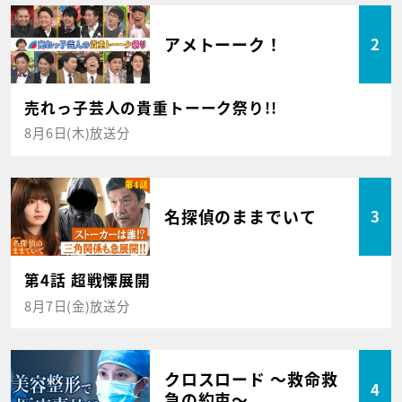
アメトーーク！
2
売れっ子芸人の貴重トーーク祭り!!
8月6日(木)放送分
名探偵のままでいて
3
第4話 超戦慄展開
8月7日(金)放送分
クロスロード ～救命救
4
急の約束～