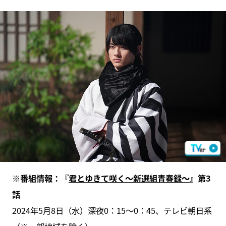
※番組情報：『
君とゆきて咲く～新選組青春録～
』第3
話
2024年5月8日（水）深夜0：15～0：45、テレビ朝日系