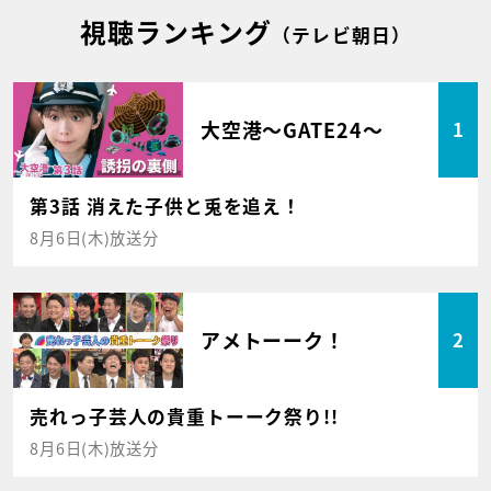
視聴ランキング
（テレビ朝日）
大空港～GATE24～
1
第3話 消えた子供と兎を追え！
8月6日(木)放送分
アメトーーク！
2
売れっ子芸人の貴重トーーク祭り!!
8月6日(木)放送分