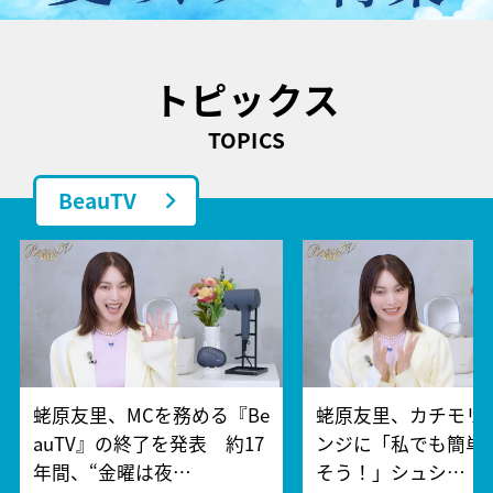
トピックス
TOPICS
BeauTV
蛯原友里、MCを務める『Be
蛯原友里、カチモリ
auTV』の終了を発表 約17
ンジに「私でも簡単
年間、“金曜は夜…
そう！」シュシ…