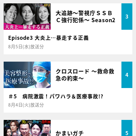
大追跡～警視庁ＳＳＢ
3
Ｃ強行犯係～ Season2
Episode3 大炎上…暴走する正義
8月5日(水)放送分
クロスロード ～救命救
4
急の約束～
＃5 病院激震！パワハラ＆医療事故!?
8月4日(火)放送分
かまいガチ
5