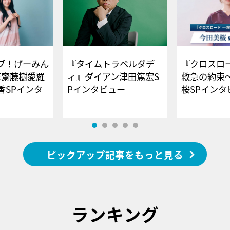
ブ！げーみん
『タイムトラベルダデ
『クロスロー
E齋藤樹愛羅
ィ』ダイアン津田篤宏S
救急の約束
香SPインタ
Pインタビュー
桜SPイ
ピックアップ記事をもっと見る
ランキング