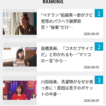
RANKING
1
“ベテラン”船越英一郎がクビ
覚悟のパワハラ謝罪拒
否！“後輩”だけ…
2026.08.05
2
高橋真麻、「コネだブサイク
だ」と叩かれるも…“マツコ
の一言”から…
2026.08.05
3
川田裕美、洗濯物がなぜか真
っ赤に！原因は息子のポケッ
トの中身…
2026.08.05