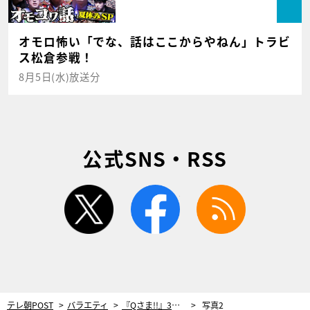
オモロ怖い「でな、話はここからやねん」トラビ
ス松倉参戦！
8月5日(水)放送分
公式SNS・RSS
twitter
facebook
rss
テレ朝POST
バラエティ
『Qさま!!』3時間SP！外国人が選ぶ「日本の名所・絶景・世界遺産」ベスト20からクイズ対決
写真2