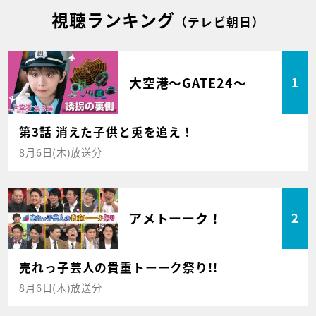
視聴ランキング
（テレビ朝日）
大空港～GATE24～
1
第3話 消えた子供と兎を追え！
8月6日(木)放送分
アメトーーク！
2
売れっ子芸人の貴重トーーク祭り!!
8月6日(木)放送分