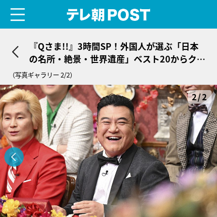
menu
テレ朝POST
『Qさま!!』3時間SP！外国人が選ぶ「日本
の名所・絶景・世界遺産」ベスト20からクイ
ズ対決
（写真ギャラリー 2/2）
2/2