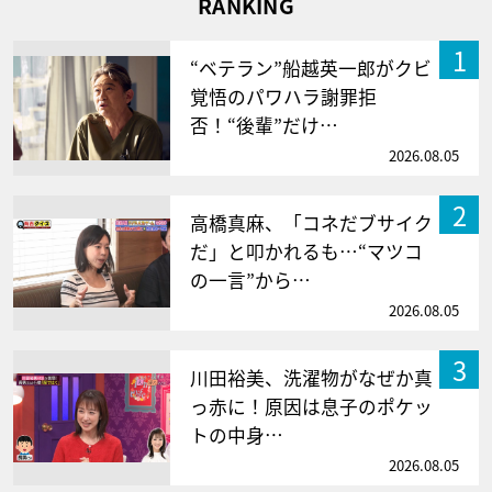
RANKING
1
“ベテラン”船越英一郎がクビ
覚悟のパワハラ謝罪拒
否！“後輩”だけ…
2026.08.05
2
高橋真麻、「コネだブサイク
だ」と叩かれるも…“マツコ
の一言”から…
2026.08.05
3
川田裕美、洗濯物がなぜか真
っ赤に！原因は息子のポケッ
トの中身…
2026.08.05