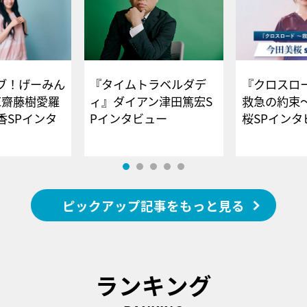
ブ！げーみん
『タイムトラベルダデ
『クロスロー
E齋藤樹愛羅
ィ』ダイアン津田篤宏S
救急の約束
香SPインタ
Pインタビュー
桜SPイ
ピックアップ記事をもっと見る
ランキング