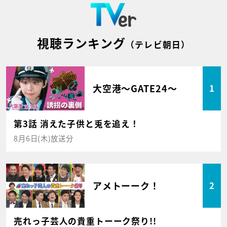
視聴ランキング
（テレビ朝日）
大空港～GATE24～
1
第3話 消えた子供と兎を追え！
8月6日(木)放送分
アメトーーク！
2
売れっ子芸人の貴重トーーク祭り!!