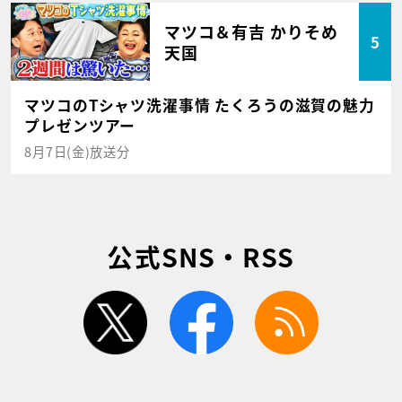
マツコ＆有吉 かりそめ
5
天国
マツコのTシャツ洗濯事情 たくろうの滋賀の魅力
プレゼンツアー
8月7日(金)放送分
公式SNS・RSS
twitter
facebook
rss