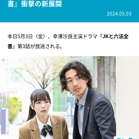
書』衝撃の新展開
2024.05.03
本日5月3日（金）、幸澤沙良主演ドラマ
『JKと六法全
書』
第3話が放送される。