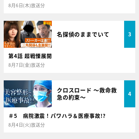
8月6日(木)放送分
名探偵のままでいて
3
第4話 超戦慄展開
8月7日(金)放送分
クロスロード ～救命救
4
急の約束～
＃5 病院激震！パワハラ＆医療事故!?
8月4日(火)放送分