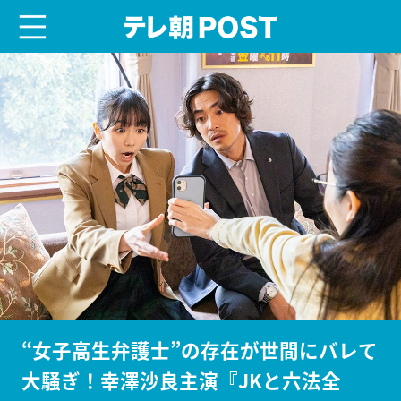
menu
テレ朝POST
“女子高生弁護士”の存在が世間にバレて
大騒ぎ！幸澤沙良主演『JKと六法全