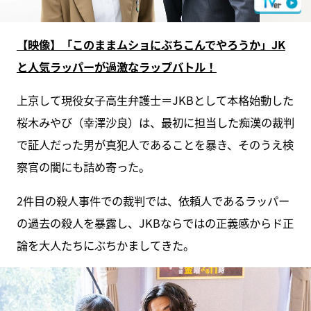
【映像】「このままムショにぶちこんでやろうか」JK
と人気ラッパーが過激なラップバトル！
上京して現役女子高生弁護士＝JKBとして本格始動した
桜木みやび（幸澤沙良）は、最初に担当した痴漢の裁判
で証人だった男が真犯人であることを暴き、そのうえ検
察官の闇にも詰め寄った。
2件目の殺人事件での裁判では、依頼人であるラッパー
の過去の殺人を暴露し、JKBならではの正義感からド正
論を大人たちにぶちかましてきた。