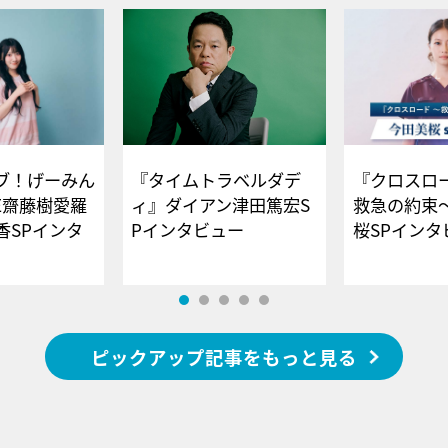
ブ！げーみん
『タイムトラベルダデ
『クロスロー
E齋藤樹愛羅
ィ』ダイアン津田篤宏S
救急の約束
香SPインタ
Pインタビュー
桜SPイ
ピックアップ記事をもっと見る