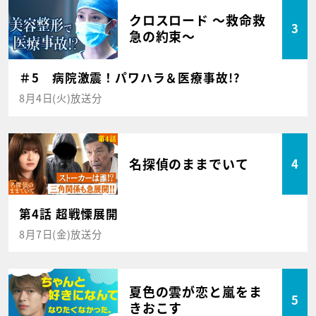
クロスロード ～救命救
3
急の約束～
＃5 病院激震！パワハラ＆医療事故!?
8月4日(火)放送分
名探偵のままでいて
4
第4話 超戦慄展開
8月7日(金)放送分
夏色の雲が恋と嵐をま
5
きおこす