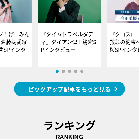
ブ！げーみん
『タイムトラベルダデ
『クロスロー
E齋藤樹愛羅
ィ』ダイアン津田篤宏S
救急の約束
香SPインタ
Pインタビュー
桜SPイ
ピックアップ記事をもっと見る
ランキング
RANKING