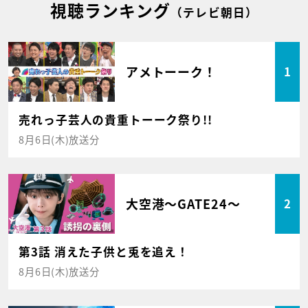
視聴ランキング
（テレビ朝日）
アメトーーク！
1
売れっ子芸人の貴重トーーク祭り!!
8月6日(木)放送分
大空港～GATE24～
2
第3話 消えた子供と兎を追え！
8月6日(木)放送分