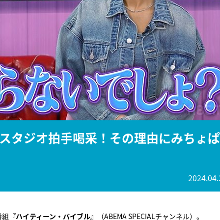
『アイ＝ラブ！げーみん
E齋藤樹愛羅＆佐々木舞
ビュー
スタジオ拍手喝采！その理由にみちょぱ
2024.04.
番組
『ハイティーン・バイブル』
（ABEMA SPECIALチャンネル）。