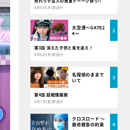
売れっ子芸人の貴重トーーク祭り!!
8月6日(木)放送分
大空港～GATE2
2
4～
第3話 消えた子供と兎を追え！
8月6日(木)放送分
名探偵のままで
3
いて
第4話 超戦慄展開
8月7日(金)放送分
クロスロード ～
救命救急の約束
4