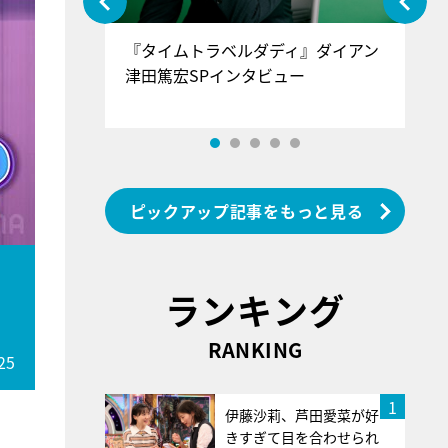
ぐ』＝LOV
『タイムトラベルダディ』ダイアン
『
香SPインタ
津田篤宏SPインタビュー
～
ピックアップ記事をもっと見る
ランキング
RANKING
25
1
伊藤沙莉、芦田愛菜が好
きすぎて目を合わせられ