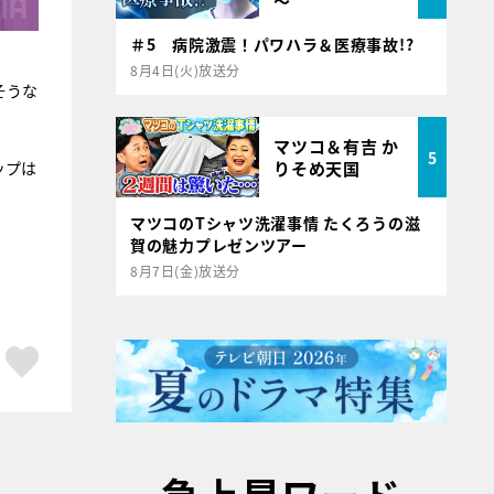
～
＃5 病院激震！パワハラ＆医療事故!?
8月4日(火)放送分
そうな
マツコ＆有吉 か
5
りそめ天国
ップは
マツコのTシャツ洗濯事情 たくろうの滋
賀の魅力プレゼンツアー
8月7日(金)放送分
ア
はてブ
スキボタン