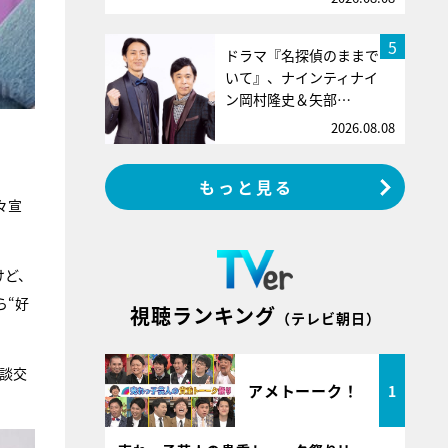
5
ドラマ『名探偵のままで
いて』、ナインティナイ
ン岡村隆史＆矢部…
2026.08.08
もっと見る
々宣
けど、
ら“好
視聴ランキング
（テレビ朝日）
談交
アメトーーク！
1