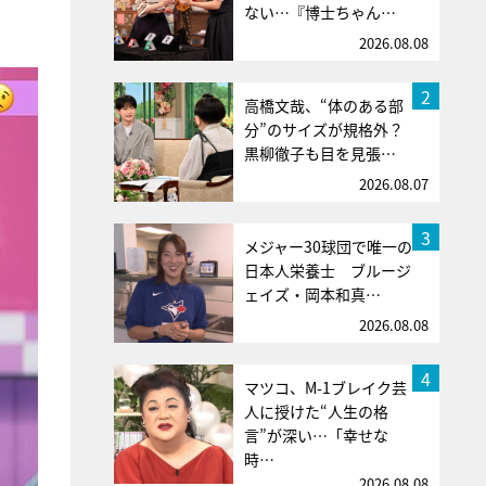
ない…『博士ちゃん…
2026.08.08
2
高橋文哉、“体のある部
分”のサイズが規格外？
黒柳徹子も目を見張…
2026.08.07
3
メジャー30球団で唯一の
日本人栄養士 ブルージ
ェイズ・岡本和真…
2026.08.08
4
マツコ、M-1ブレイク芸
人に授けた“人生の格
言”が深い…「幸せな
時…
2026.08.08