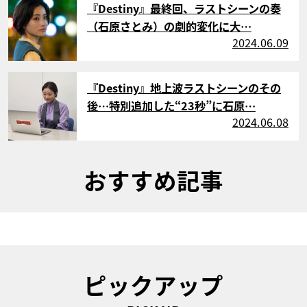
『Destiny』最終回、ラストシーンの奏
（石原さとみ）の劇的変化に大…
2024.06.09
サムネイル
『Destiny』地上波ラストシーンのその
後…特別追加した“23秒”に石原…
2024.06.08
おすすめ記事
ピックアップ