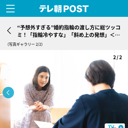
menu
テレ朝POST
“予想外すぎる”婚約指輪の渡し方に総ツッコ
ミ！「指輪冷やすな」「斜め上の発想」＜D
estiny＞
（写真ギャラリー 2/2）
2/2