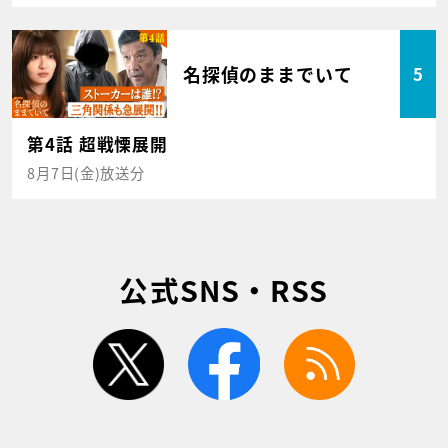
名探偵のままでいて
5
第4話 超戦慄展開
8月7日(金)放送分
公式SNS・RSS
twitter
facebook
rss