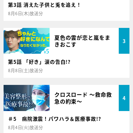
第3話 消えた子供と兎を追え！
8月6日(木)放送分
夏色の雲が恋と嵐をま
3
きおこす
第5話 「好き」涙の告白!?
8月8日(土)放送分
クロスロード ～救命救
4
急の約束～
＃5 病院激震！パワハラ＆医療事故!?
8月4日(火)放送分