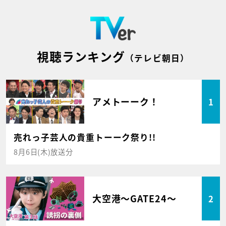
視聴ランキング
（テレビ朝日）
アメトーーク！
1
売れっ子芸人の貴重トーーク祭り!!
8月6日(木)放送分
大空港～GATE24～
2