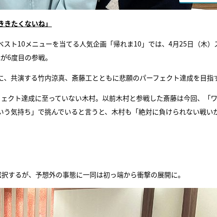
ききたくないね」
スト10メニューを当てる人気企画「帰れま10」では、4月25日（木）
哉が6度目の参戦。
に、共演する竹内涼真、斎藤工とともに悲願のパーフェクト達成を目指
フェクト達成に至っていない木村。以前木村と参戦した斎藤は今回、「
いう気持ち」で挑んでいると言うと、木村も「絶対に負けられない戦い
選択するが、予想外の事態に一同は初っ端から衝撃の展開に。