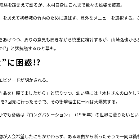
の経験を踏まえて語るが、木村自身はこれまで数々の雄姿を披露。
ーをあえて初参戦の竹内のために選ばず、意外なメニューを選択する。
をあげつつ、周りの意見も聞きながら慎重に検討するが、山崎弘也から
!?」と猛抗議するひと幕も。
”に困惑!?
エピソードが明かされる。
作品を）観てましたから」と語りつつ、幼い頃には「木村さんのロケし
画を2回見に行ったそうで、その衝撃理由に一同は大爆笑する。
でも斎藤は『ロングバケーション』（1996年）の世界に浸りたいとい
物が入会希望したにもかかわらず、ある理由から断ったそうで一同は衝