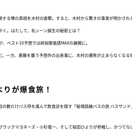
関する噂の真相を木村の直撃。すると、木村から驚きの事実が明かされ
やく。はたして、名シーン誕生の秘密とは？
、ベスト10予想では終始緊張感MAXの展開に。
ど。一方、斎藤を襲う予想外の出来事に、木村の爆笑が止まらなくなる
よりが爆食旅！
目の数だけバス停を進んで飲食店を探す「秘境路線バスの旅 バスサンド
ブラックマヨネーズ・小杉竜一、そして桜田ひよりが参戦し、かつてな