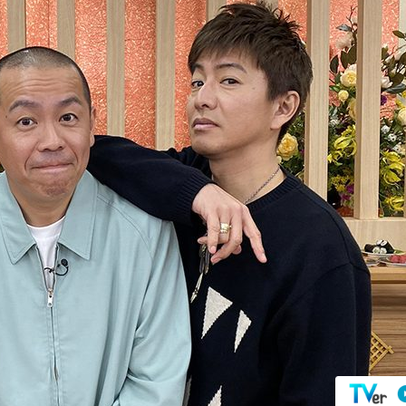
『アイ＝ラブ！げーみん
E齋藤樹愛羅＆佐々木舞
ビュー