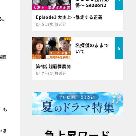
係～ Season2
Episode3 大炎上…暴走する正義
る。
8月5日(水)放送分
名探偵のままで
5
いて
場面
第4話 超戦慄展開
8月7日(金)放送分
」も
急上昇ワード
いほ