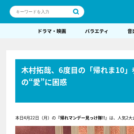
ドラマ・映画
バラエティ
音
木村拓哉、6度目の「帰れま10
の“愛”に困惑
本日4月22日（月）の
『帰れマンデー見っけ隊!!』
は、人気2大