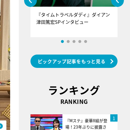
ぐ』＝LOV
『タイムトラベルダディ』ダイアン
『
香SPインタ
津田篤宏SPインタビュー
～
ピックアップ記事をもっと見る
ランキング
RANKING
1
『Mステ』豪華8組が登
場！23年ぶりに披露さ