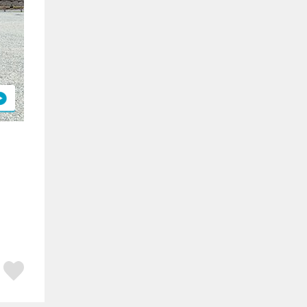
ア
はてブ
スキボタン