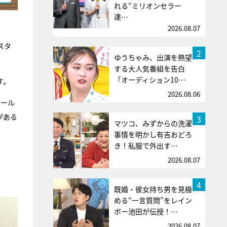
れる“ミリオンセラー
達…
2026.08.07
スタ
2
ゆうちゃみ、出演を熱望
する大人気番組を告白
「オーディション10…
す。
2026.08.06
ワール
がある
3
マツコ、みずからの洗濯
事情を明かし有吉おどろ
き！私服で外出す…
2026.08.07
4
既婚・彼女持ち男を見極
める“一言質問”をレイン
ボー池田が伝授！…
2026.08.07