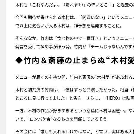
木村も「これなんだよ、『帰れま10』の怖いとこ！」と過去
今回も期待が寄せられる木村は、「間違いない」というメニュ
で以上に気合いが入る木村は、神予想を連発することに。
そんななか、竹内は「食べ物の中で一番好き」というメニュー
発言を受けて揉め事がぼっ発。竹内が「チームじゃないんですか
◆竹内＆斎藤の止まらぬ“木村愛
メニューが届くのを待つ間、竹内と斎藤の“木村愛”があふれる
木村と初共演の竹内は、「僕はずっと共演したかった。相当（
ところに見に行ってました」と告白。さらに、『HERO』は映
一方、木村の作品が好きすぎるという斎藤に木村は困惑…。なか
いで、“ロンバケ会”なるものを開催しているそう。
その会には「誰しも入れるわけではない」と言い、実はある大