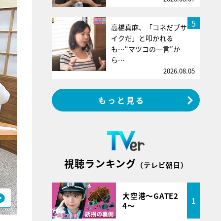
5
高橋真麻、「コネだブサ
イクだ」と叩かれる
も…“マツコの一言”か
ら…
2026.08.05
もっと見る
視聴ランキング
（テレビ朝日）
大空港～GATE2
1
4～