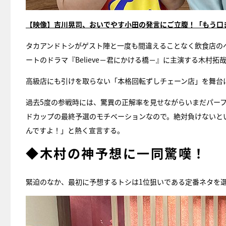
【映像】吉川晃司、おいでやす小田の発言にご立腹！「もう口
タカアンドトシがゲスト陣と一度も間違えることなく飲食店のベ
ートのドラマ『Believe－君にかける橋－』に主演する木村拓
高級店にも引けを取らない「本格回転ずしチェーン店」を舞台
過去5度の参戦時には、驚異の正解率を見せながらいまだパー
ドカップの最終予選のモチベーションなので。絶対負けないと
んですよ！」と熱く宣言する。
◆木村の神予想に一同驚嘆！
緊迫のなか、最初に予想するトシは1位狙いである定番ネタを