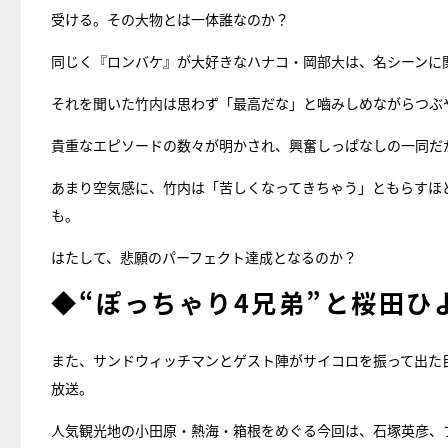
受ける。その大物とは一体誰なのか？
同じく『ロンバケ』が大好きなハナコ・岡部大は、名シーンに
それを聞いた竹内は思わず「最高だな」と嚙みしめながらつぶ
貴重なエピソードの数々が明かされ、興奮しっぱなしの一同だが
あまり空気感に、竹内は「苦しくなってきちゃう」ともらすほ
も。
はたして、悲願のパーフェクト達成となるのか？
◆“ぽっちゃり4兄弟”と桜田ひ
また、サンドウィッチマンとゲスト陣がサイコロを振って出た
放送。
人気観光地の小田原・熱海・箱根をめぐる今回は、石塚英彦、