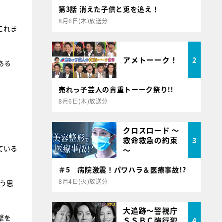
第3話 消えた子供と兎を追え！
8月6日(木)放送分
これま
アメトーーク！
2
ある
売れっ子芸人の貴重トーーク祭り!!
8月6日(木)放送分
クロスロード ～
救命救急の約束
3
ている
～
＃5 病院激震！パワハラ＆医療事故!?
8月4日(火)放送分
う思
大追跡～警視庁
撃を
ＳＳＢＣ強行犯
4