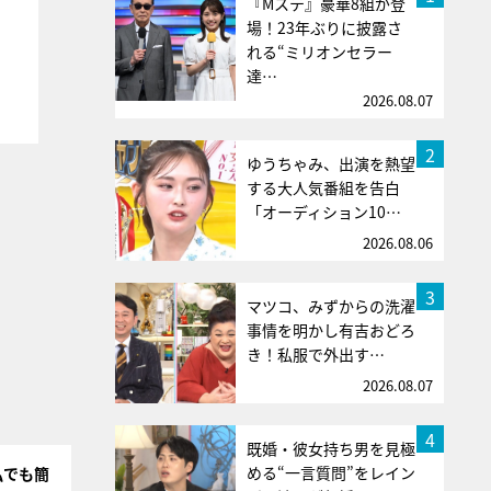
『Mステ』豪華8組が登
場！23年ぶりに披露さ
れる“ミリオンセラー
達…
2026.08.07
2
ゆうちゃみ、出演を熱望
する大人気番組を告白
「オーディション10…
2026.08.06
3
マツコ、みずからの洗濯
事情を明かし有吉おどろ
き！私服で外出す…
2026.08.07
4
既婚・彼女持ち男を見極
める“一言質問”をレイン
私でも簡