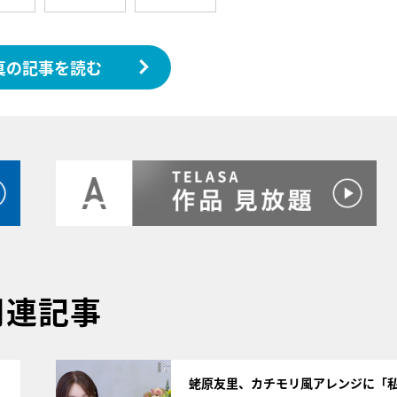
真の記事を読む
関連記事
サムネイル
蛯原友里、カチモリ風アレンジに「