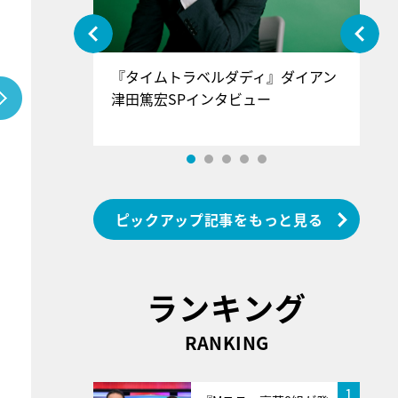
ぐ』＝LOV
『タイムトラベルダディ』ダイアン
『
香SPインタ
津田篤宏SPインタビュー
～
ピックアップ記事をもっと見る
ランキング
RANKING
1