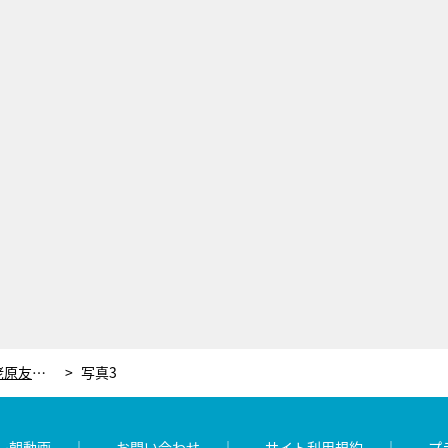
座りっぱなしでもシャープなお腹に！蛯原友里も太鼓判の“呼吸を生かしたお腹まわりのエクササイズ”
写真3
レ朝動画
お問い合わせ
サイト利用規約
プ