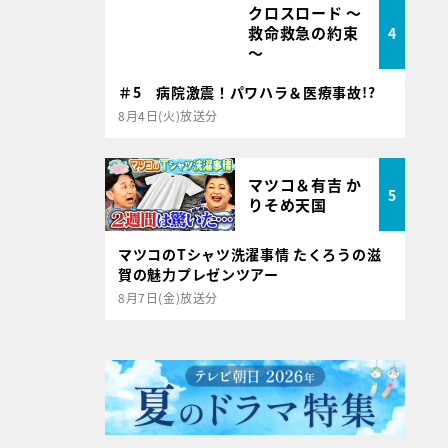
クロスロード ～
救命救急の約束
4
～
＃5 病院激震！パワハラ＆医療事故!?
8月4日(火)放送分
マツコ＆有吉 か
5
りそめ天国
マツコのTシャツ洗濯事情 たくろうの滋
賀の魅力プレゼンツアー
8月7日(金)放送分