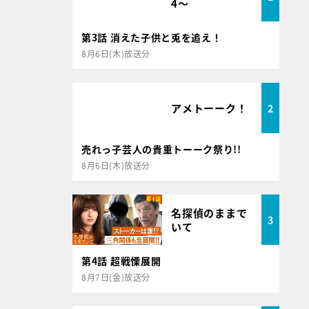
4～
第3話 消えた子供と兎を追え！
8月6日(木)放送分
アメトーーク！
2
売れっ子芸人の貴重トーーク祭り!!
8月6日(木)放送分
名探偵のままで
3
いて
第4話 超戦慄展開
8月7日(金)放送分