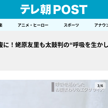
テレ
楽
アニメ・ヒーロー
スポーツ
アナウ
腹に！蛯原友里も太鼓判の“呼吸を生か
3/6