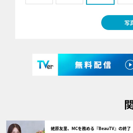
写
サムネイル
蛯原友里、MCを務める『BeauTV』の終了