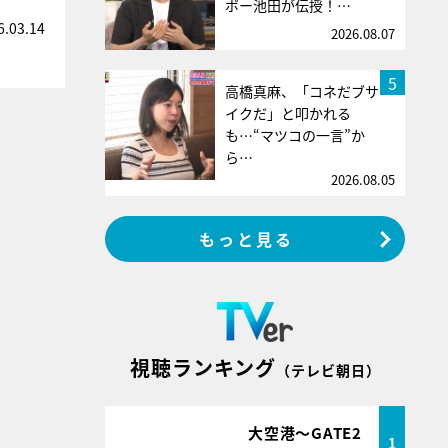
ボー池田が伝授！…
6.03.14
2026.08.07
5
高橋真麻、「コネだブサ
イクだ」と叩かれる
も…“マツコの一言”か
ら…
2026.08.05
もっと見る
視聴ランキング
（テレビ朝日）
大空港～GATE2
1