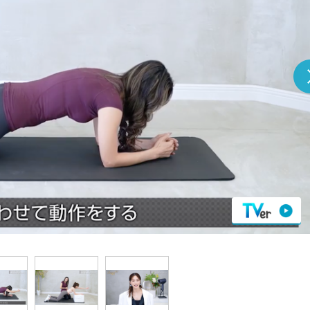
『アイ＝ラブ！げーみん
E齋藤樹愛羅＆佐々木舞
ビュー