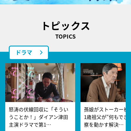
トピックス
TOPICS
ドラマ
怒涛の伏線回収に「そうい
孫娘がストーカー被
うことか！」ダイアン津田
1歳祖父が“何もでき
主演ドラマで第1…
察を動かす解決…