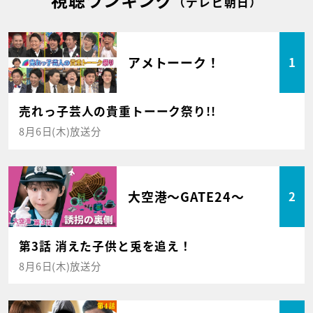
（テレビ朝日）
アメトーーク！
1
売れっ子芸人の貴重トーーク祭り!!
8月6日(木)放送分
大空港～GATE24～
2
第3話 消えた子供と兎を追え！
8月6日(木)放送分