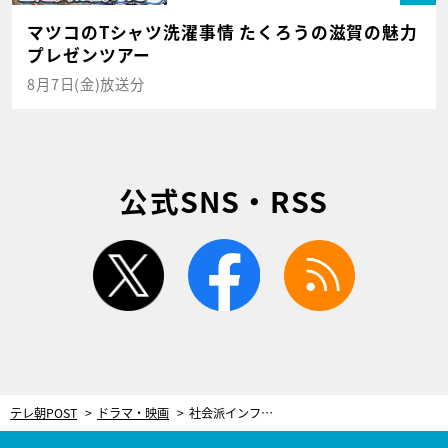
マツコのTシャツ洗濯事情 たくろうの滋賀の魅力
プレゼンツアー
8月7日(金)放送分
公式SNS・RSS
twitter
facebook
rss
テレ朝POST
ドラマ・映画
社会派インフルエンサーに痴漢疑惑!? 99.9％有罪の事件に女子高生弁護士が異議＜JKと六法全書＞