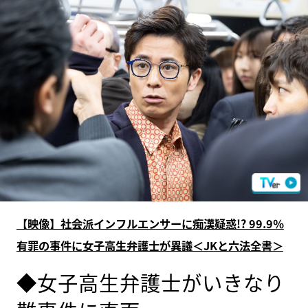
【映像】社会派インフルエンサーに痴漢疑惑!? 99.9％
有罪の事件に女子高生弁護士が異議＜JKと六法全書＞
◆女子高生弁護士がいきなり