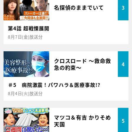
名探偵のままでいて
3
第4話 超戦慄展開
8月7日(金)放送分
クロスロード ～救命救
4
急の約束～
＃5 病院激震！パワハラ＆医療事故!?
8月4日(火)放送分
マツコ＆有吉 かりそめ
5
天国