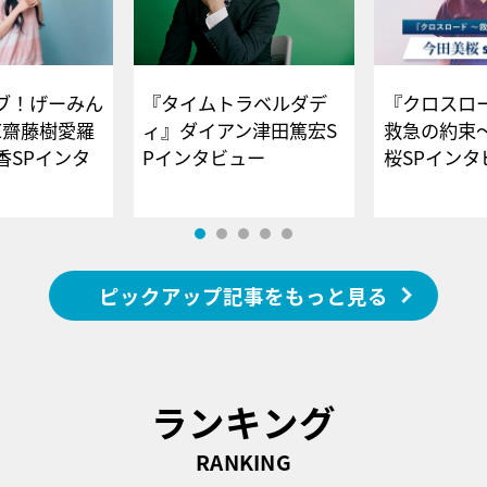
ブ！げーみん
『タイムトラベルダデ
『クロスロー
E齋藤樹愛羅
ィ』ダイアン津田篤宏S
救急の約束
香SPインタ
Pインタビュー
桜SPイ
ピックアップ記事をもっと見る
ランキング
RANKING