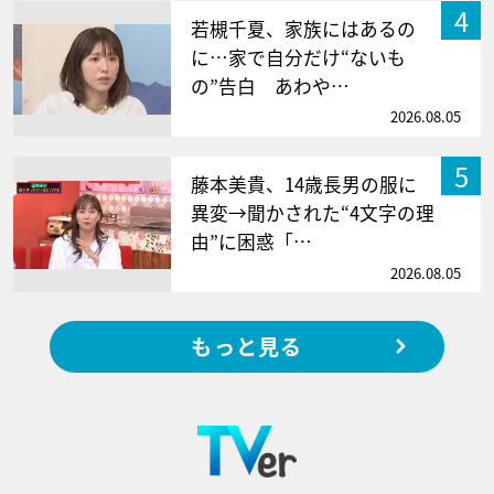
4
若槻千夏、家族にはあるの
に…家で自分だけ“ないも
の”告白 あわや…
2026.08.05
5
藤本美貴、14歳長男の服に
異変→聞かされた“4文字の理
由”に困惑「…
2026.08.05
もっと見る