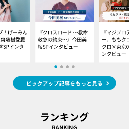
ブ！げーみん
『クロスロード ～救命
『マジプロ
E齋藤樹愛羅
救急の約束～』今田美
ー、ももク
香SPインタ
桜SPインタビュー
クロ×東京0
ンタビュー
ピックアップ記事をもっと見る
ランキング
RANKING