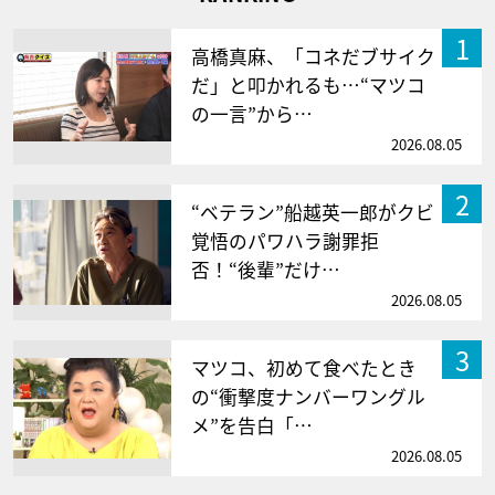
1
高橋真麻、「コネだブサイク
だ」と叩かれるも…“マツコ
の一言”から…
2026.08.05
2
“ベテラン”船越英一郎がクビ
覚悟のパワハラ謝罪拒
否！“後輩”だけ…
2026.08.05
3
マツコ、初めて食べたとき
の“衝撃度ナンバーワングル
メ”を告白「…
2026.08.05