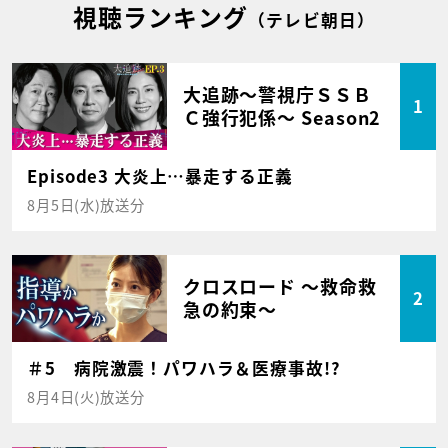
視聴ランキング
（テレビ朝日）
大追跡～警視庁ＳＳＢ
1
Ｃ強行犯係～ Season2
Episode3 大炎上…暴走する正義
8月5日(水)放送分
クロスロード ～救命救
2
急の約束～
＃5 病院激震！パワハラ＆医療事故!?
8月4日(火)放送分