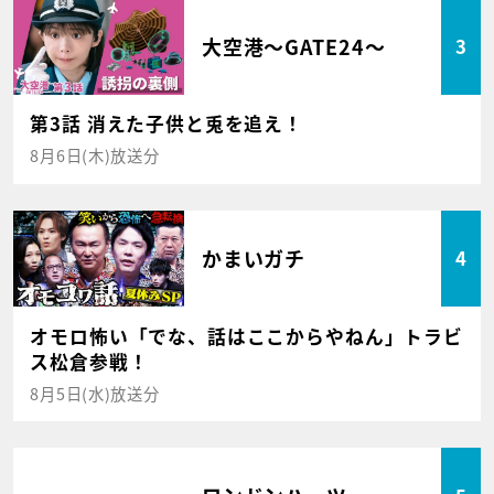
大空港～GATE24～
3
第3話 消えた子供と兎を追え！
8月6日(木)放送分
かまいガチ
4
オモロ怖い「でな、話はここからやねん」トラビ
ス松倉参戦！
8月5日(水)放送分