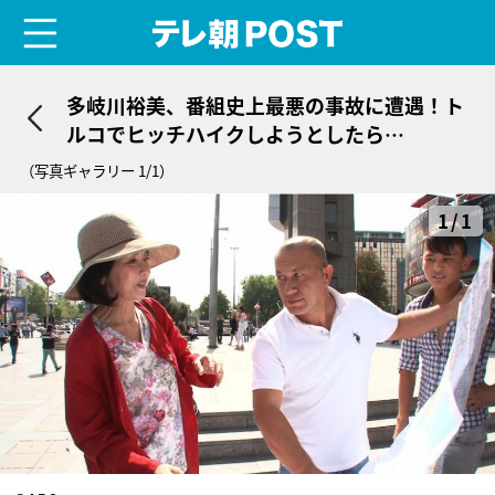
menu
テレ朝POST
多岐川裕美、番組史上最悪の事故に遭遇！ト
ルコでヒッチハイクしようとしたら…
（写真ギャラリー 1/1）
1/1