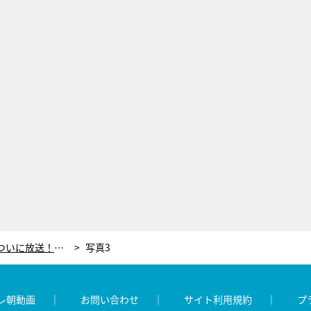
『警視庁・捜査一課長』最新SPついに放送！シリーズ集大成は“一課長VS最後のご遺体”
写真3
レ朝動画
お問い合わせ
サイト利用規約
プ