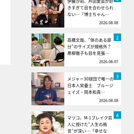
伊藤沙莉、芦田愛菜が好
きすぎて目を合わせられ
ない…『博士ちゃん…
2026.08.08
2
高橋文哉、“体のある部
分”のサイズが規格外？
黒柳徹子も目を見張…
2026.08.07
3
メジャー30球団で唯一の
日本人栄養士 ブルージ
ェイズ・岡本和真…
2026.08.08
4
マツコ、M-1ブレイク芸
人に授けた“人生の格
言”が深い…「幸せな