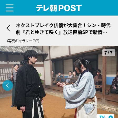
menu
テレ朝POST
ネクストブレイク俳優が大集合！シン・時代
劇『君とゆきて咲く』放送直前SPで新情報
も発表
（写真ギャラリー 7/7）
7/7