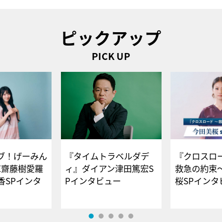
ピックアップ
PICK UP
ブ！げーみん
『タイムトラベルダデ
『クロスロー
E齋藤樹愛羅
ィ』ダイアン津田篤宏S
救急の約束
香SPインタ
Pインタビュー
桜SPイ