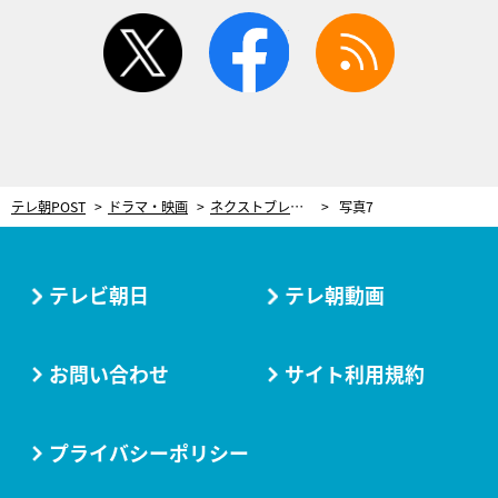
twitter
facebook
rss
テレ朝POST
ドラマ・映画
ネクストブレイク俳優が大集合！シン・時代劇『君とゆきて咲く』放送直前SPで新情報も発表
写真7
テレビ朝日
テレ朝動画
お問い合わせ
サイト利用規約
プライバシーポリシー