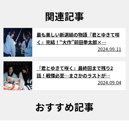
関連記事
サムネイル
最も美しい新選組の物語『君とゆきて咲
く』完結！“大作”前田拳太郎×…
2024.09.11
サムネイル
『君とゆきて咲く』最終回まで残り2
話！戦慄必至…まさかのラストが…
2024.09.04
おすすめ記事