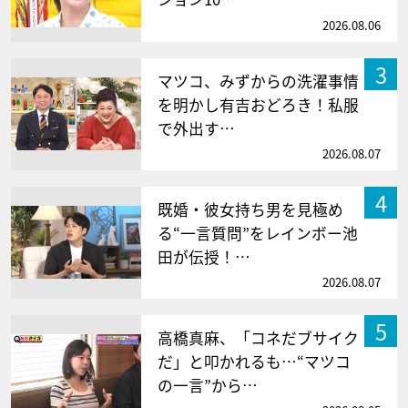
2026.08.06
3
マツコ、みずからの洗濯事情
を明かし有吉おどろき！私服
で外出す…
2026.08.07
4
既婚・彼女持ち男を見極め
る“一言質問”をレインボー池
田が伝授！…
2026.08.07
5
高橋真麻、「コネだブサイク
だ」と叩かれるも…“マツコ
の一言”から…