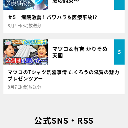
急の約束～
＃5 病院激震！パワハラ＆医療事故!?
8月4日(火)放送分
マツコ＆有吉 かりそめ
5
天国
マツコのTシャツ洗濯事情 たくろうの滋賀の魅力
プレゼンツアー
8月7日(金)放送分
公式SNS・RSS