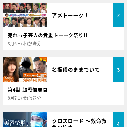
アメトーーク！
2
売れっ子芸人の貴重トーーク祭り!!
8月6日(木)放送分
名探偵のままでいて
3
第4話 超戦慄展開
8月7日(金)放送分
クロスロード ～救命救
4