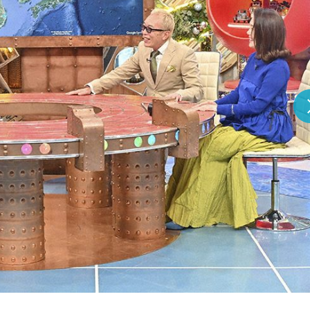
『アイ＝ラブ！げーみん
E齋藤樹愛羅＆佐々木舞
ビュー