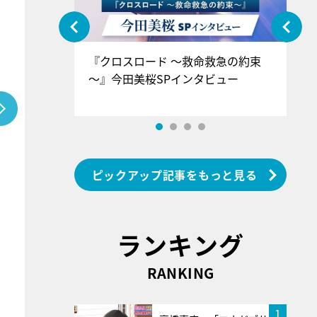
ぐ』＝LOV
『クロスロード ～救命救急の約束
『
香SPインタ
～』今田美桜SPインタビュー
ロ
ン
ピックアップ記事をもっと見る
ランキング
RANKING
1