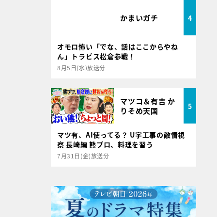
かまいガチ
4
オモロ怖い「でな、話はここからやね
ん」トラビス松倉参戦！
8月5日(水)放送分
マツコ＆有吉 か
5
りそめ天国
マツ有、AI使ってる？ U字工事の敵情視
察 長崎編 熊プロ、料理を習う
7月31日(金)放送分