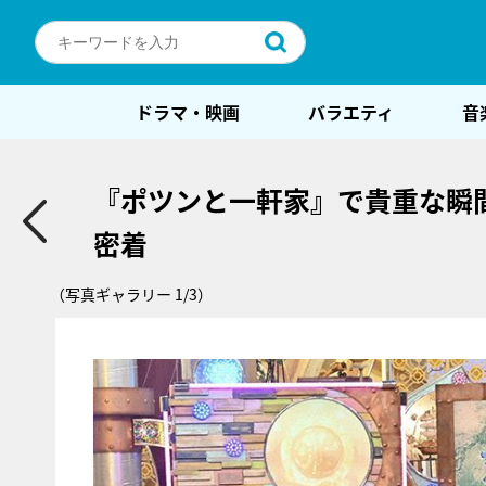
ドラマ・映画
バラエティ
音
『ポツンと一軒家』で貴重な瞬
密着
（写真ギャラリー 1/3）