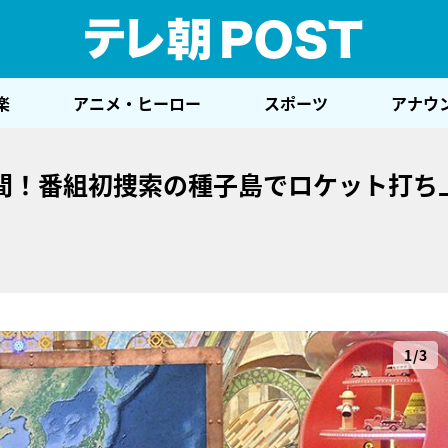
テレ
楽
アニメ・ヒーロー
スポーツ
アナウ
間！番組初捜索の種子島でロケット打ち
1/3