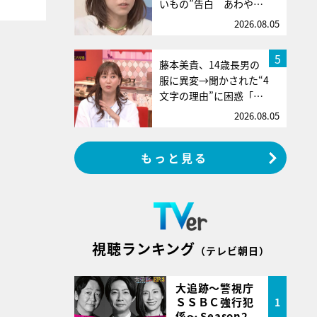
いもの”告白 あわや…
2026.08.05
5
藤本美貴、14歳長男の
服に異変→聞かされた“4
文字の理由”に困惑「…
2026.08.05
もっと見る
視聴ランキング
（テレビ朝日）
大追跡～警視庁
ＳＳＢＣ強行犯
1
係～ Season2