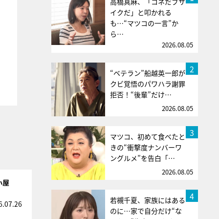
高橋真麻、「コネだブサ
イクだ」と叩かれる
も…“マツコの一言”か
ら…
2026.08.05
2
“ベテラン”船越英一郎が
クビ覚悟のパワハラ謝罪
拒否！“後輩”だけ…
2026.08.05
3
マツコ、初めて食べたと
きの“衝撃度ナンバーワ
ングルメ”を告白「…
2026.08.05
小屋
4
若槻千夏、家族にはある
6.07.26
のに…家で自分だけ“な