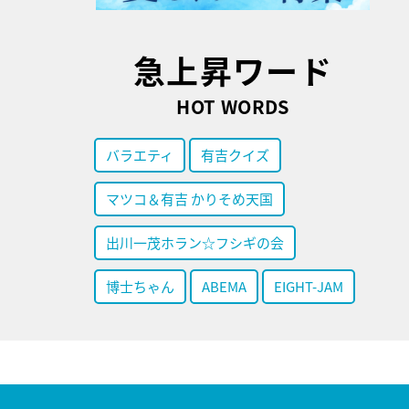
急上昇ワード
HOT WORDS
バラエティ
有吉クイズ
マツコ＆有吉 かりそめ天国
出川一茂ホラン☆フシギの会
博士ちゃん
ABEMA
EIGHT-JAM