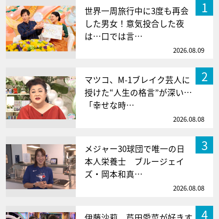
1
世界一周旅行中に3度も再会
した男女！意気投合した夜
は…口では言…
2026.08.09
2
マツコ、M-1ブレイク芸人に
授けた“人生の格言”が深い…
「幸せな時…
2026.08.08
3
メジャー30球団で唯一の日
本人栄養士 ブルージェイ
ズ・岡本和真…
2026.08.08
4
伊藤沙莉、芦田愛菜が好きす