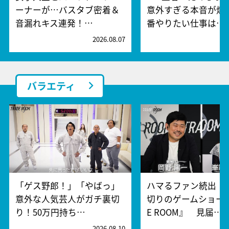
ーナーが…バスタブ密着＆
意外すぎる本音が爆
音漏れキス連発！…
番やりたい仕事は…
2026.08.07
2
バラエティ
「ゲス野郎！」「やばっ」
ハマるファン続出！
意外な人気芸人がガチ裏切
切りのゲームショー『
り！50万円持ち…
E ROOM』 見届…
2026.08.10
2