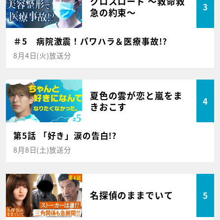
クロスロード ～救命救
3
急の約束～
＃5 病院激震！パワハラ＆医療事故!?
8月4日(火)放送分
夏色の雲が恋と嵐をま
4
きおこす
第5話 「好き」涙の告白!?
8月8日(土)放送分
名探偵のままでいて
5