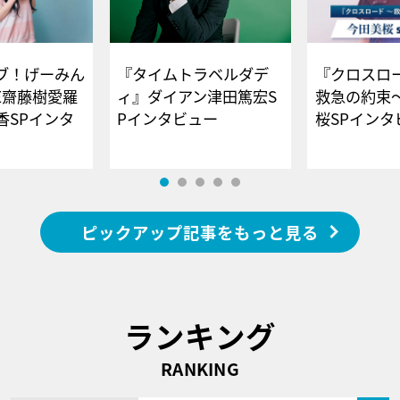
ブ！げーみん
『タイムトラベルダデ
『クロスロー
E齋藤樹愛羅
ィ』ダイアン津田篤宏S
救急の約束
香SPインタ
Pインタビュー
桜SPイ
ピックアップ記事をもっと見る
ランキング
RANKING