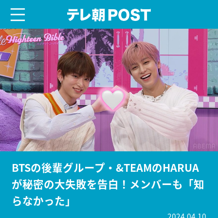
menu
テレ朝POST
BTSの後輩グループ・&TEAMのHARUA
が秘密の大失敗を告白！メンバーも「知
らなかった」
2024.04.10