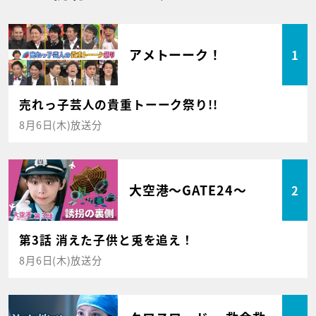
アメトーーク！
1
売れっ子芸人の貴重トーーク祭り!!
8月6日(木)放送分
大空港～GATE24～
2
第3話 消えた子供と兎を追え！
8月6日(木)放送分