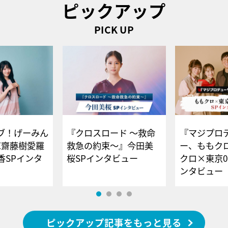
ピックアップ
PICK UP
ブ！げーみん
『クロスロード ～救命
『マジプロ
E齋藤樹愛羅
救急の約束～』今田美
ー、ももク
香SPインタ
桜SPインタビュー
クロ×東京0
ンタビュー
ピックアップ記事をもっと見る