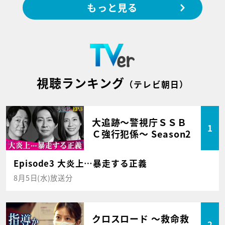
もっと見る
視聴ランキング
（テレビ朝日）
大追跡～警視庁ＳＳＢ
1
Ｃ強行犯係～ Season2
Episode3 大炎上…暴走する正義
8月5日(水)放送分
クロスロード ～救命救
2