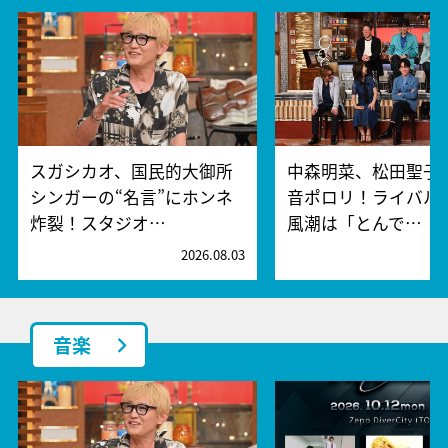
スガシカオ、国民的大御所
中森明菜、松田聖子
シンガーの“名言”にホンネ
音ポロリ！ライバル
炸裂！スタジオ…
風潮は「とんで…
2026.08.03
2
音楽