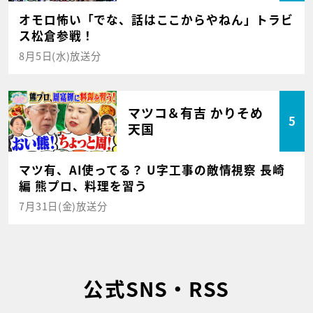
オモロ怖い「でな、話はここからやねん」トラビ
ス松倉参戦！
8月5日(水)放送分
マツコ＆有吉 かりそめ
5
天国
マツ有、AI使ってる？ U字工事の敵情視察 長崎
編 熊プロ、料理を習う
7月31日(金)放送分
公式SNS・RSS