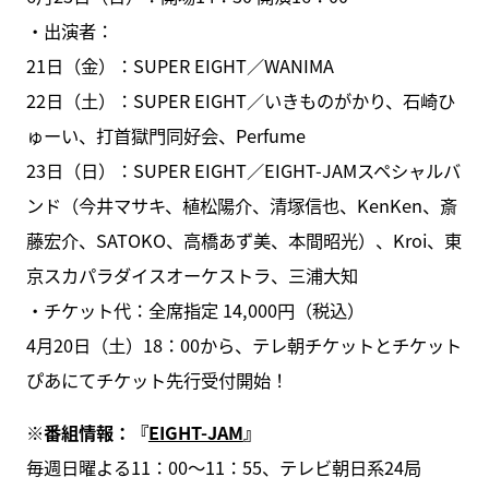
・出演者：
21日（金）：SUPER EIGHT／WANIMA
22日（土）：SUPER EIGHT／いきものがかり、石崎ひ
ゅーい、打首獄門同好会、Perfume
23日（日）：SUPER EIGHT／EIGHT-JAMスペシャルバ
ンド（今井マサキ、植松陽介、清塚信也、KenKen、斎
藤宏介、SATOKO、高橋あず美、本間昭光）、Kroi、東
京スカパラダイスオーケストラ、三浦大知
・チケット代：全席指定 14,000円（税込）
4月20日（土）18：00から、テレ朝チケットとチケット
ぴあにてチケット先行受付開始！
※番組情報：『
EIGHT-JAM
』
毎週日曜よる11：00～11：55、テレビ朝日系24局