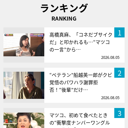
ランキング
RANKING
1
高橋真麻、「コネだブサイク
だ」と叩かれるも…“マツコ
の一言”から…
2026.08.05
2
“ベテラン”船越英一郎がクビ
覚悟のパワハラ謝罪拒
否！“後輩”だけ…
2026.08.05
3
マツコ、初めて食べたとき
の“衝撃度ナンバーワングル