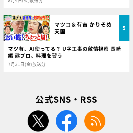
8月4日(火)放送分
マツコ＆有吉 かりそめ
5
天国
マツ有、AI使ってる？ U字工事の敵情視察 長崎
編 熊プロ、料理を習う
7月31日(金)放送分
公式SNS・RSS
twitter
facebook
rss