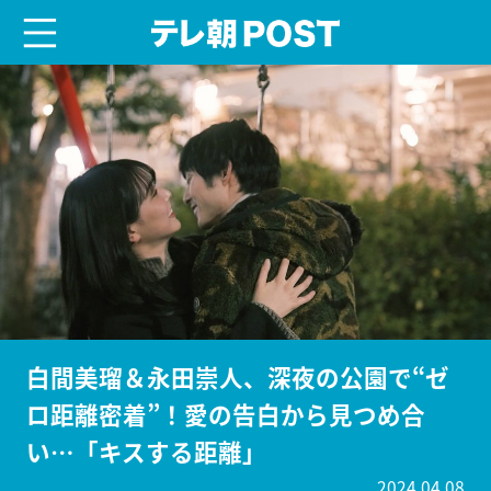
menu
テレ朝POST
白間美瑠＆永田崇人、深夜の公園で“ゼ
ロ距離密着”！愛の告白から見つめ合
い…「キスする距離」
2024.04.08