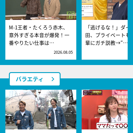
M-1王者・たくろう赤木、
「逃げるな！」ダイ
意外すぎる本音が爆発！一
田、プライベートも
番やりたい仕事は…
輩にガチ説教→“…
2026.08.05
2
バラエティ