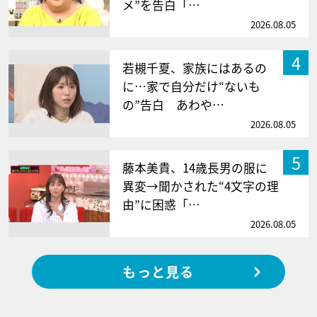
メ”を告白「…
2026.08.05
4
若槻千夏、家族にはあるの
に…家で自分だけ“ないも
の”告白 あわや…
2026.08.05
5
藤本美貴、14歳長男の服に
異変→聞かされた“4文字の理
由”に困惑「…
2026.08.05
もっと見る