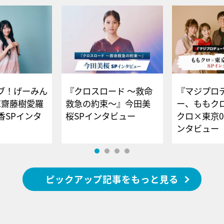
ブ！げーみん
『クロスロード ～救命
『マジプロ
E齋藤樹愛羅
救急の約束～』今田美
ー、ももク
香SPインタ
桜SPインタビュー
クロ×東京0
ンタビュー
ピックアップ記事をもっと見る