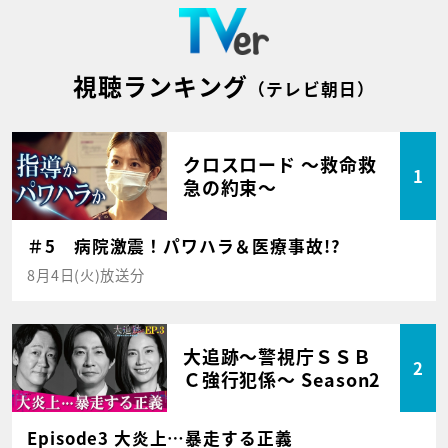
視聴ランキング
（テレビ朝日）
クロスロード ～救命救
1
急の約束～
＃5 病院激震！パワハラ＆医療事故!?
8月4日(火)放送分
大追跡～警視庁ＳＳＢ
2
Ｃ強行犯係～ Season2
Episode3 大炎上…暴走する正義