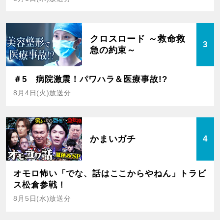
クロスロード ～救命救
3
急の約束～
＃5 病院激震！パワハラ＆医療事故!?
8月4日(火)放送分
かまいガチ
4
オモロ怖い「でな、話はここからやねん」トラビ
ス松倉参戦！
8月5日(水)放送分