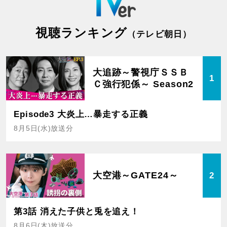
視聴ランキング
（テレビ朝日）
大追跡～警視庁ＳＳＢ
1
Ｃ強行犯係～ Season2
Episode3 大炎上…暴走する正義
8月5日(水)放送分
大空港～GATE24～
2
第3話 消えた子供と兎を追え！
8月6日(木)放送分