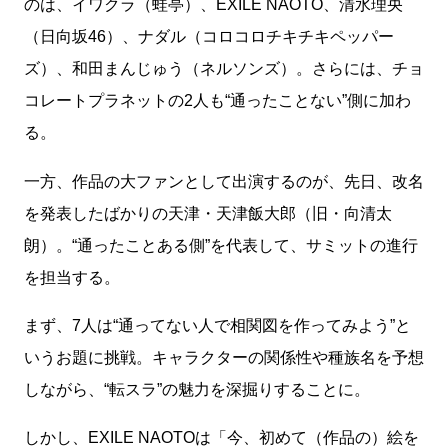
のは、イワクラ（蛙亭）、EXILE NAOTO、清水理央
（日向坂46）、ナダル（コロコロチキチキペッパー
ズ）、和田まんじゅう（ネルソンズ）。さらには、チョ
コレートプラネットの2人も“通ったことない”側に加わ
る。
一方、作品の大ファンとして出演するのが、先日、改名
を発表したばかりの天津・天津飯大郎（旧・向清太
朗）。“通ったことある側”を代表して、サミットの進行
を担当する。
まず、7人は“通ってない人で相関図を作ってみよう”と
いうお題に挑戦。キャラクターの関係性や種族名を予想
しながら、“転スラ”の魅力を深掘りすることに。
しかし、EXILE NAOTOは「今、初めて（作品の）絵を