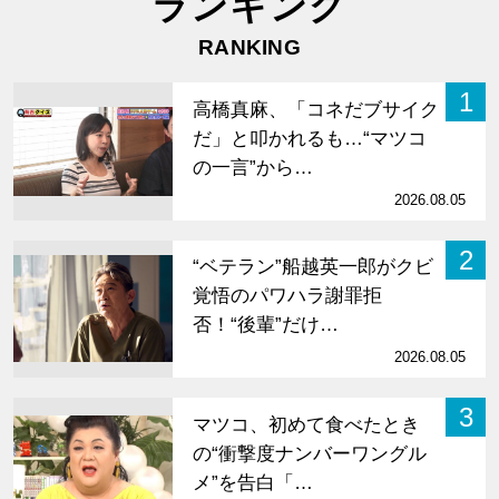
ランキング
RANKING
1
高橋真麻、「コネだブサイク
だ」と叩かれるも…“マツコ
の一言”から…
2026.08.05
2
“ベテラン”船越英一郎がクビ
覚悟のパワハラ謝罪拒
否！“後輩”だけ…
2026.08.05
3
マツコ、初めて食べたとき
の“衝撃度ナンバーワングル
メ”を告白「…