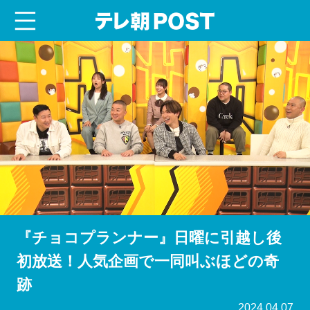
menu
テレ朝POST
『チョコプランナー』日曜に引越し後
初放送！人気企画で一同叫ぶほどの奇
跡
2024.04.07