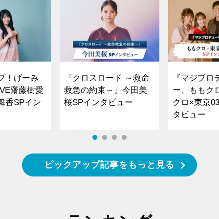
ブ！げーみ
『クロスロード ～救命
『マジプロ
VE齋藤樹愛
救急の約束～』今田美
ー、ももク
舞香SPイン
桜SPインタビュー
クロ×東京0
タビュー
ピックアップ記事をもっと見る