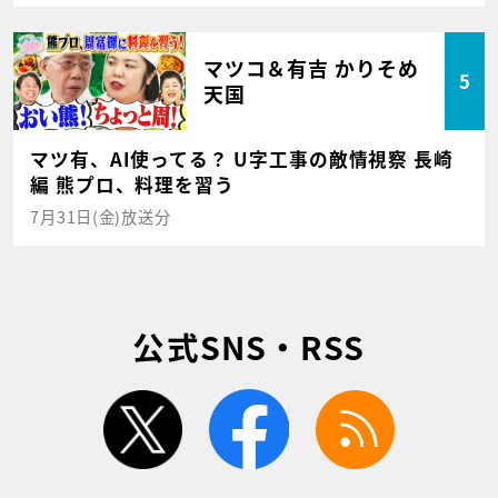
マツコ＆有吉 かりそめ
5
天国
マツ有、AI使ってる？ U字工事の敵情視察 長崎
編 熊プロ、料理を習う
7月31日(金)放送分
公式SNS・RSS
twitter
facebook
rss