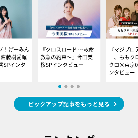
ブ！げーみん
『クロスロード ～救命
『マジプロ
E齋藤樹愛羅
救急の約束～』今田美
ー、ももク
香SPインタ
桜SPインタビュー
クロ×東京0
ンタビュー
ピックアップ記事をもっと見る