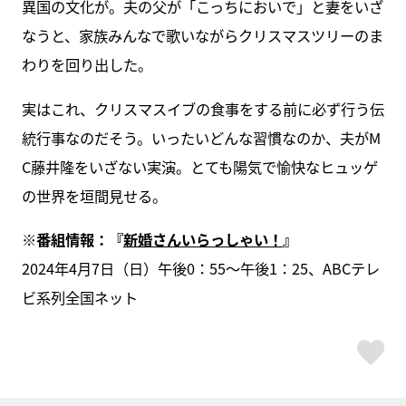
異国の文化が。夫の父が「こっちにおいで」と妻をいざ
なうと、家族みんなで歌いながらクリスマスツリーのま
わりを回り出した。
実はこれ、クリスマスイブの食事をする前に必ず行う伝
統行事なのだそう。いったいどんな習慣なのか、夫がM
C藤井隆をいざない実演。とても陽気で愉快なヒュッゲ
の世界を垣間見せる。
※番組情報：『
新婚さんいらっしゃい！
』
2024年4月7日（日）午後0：55～午後1：25、ABCテレ
ビ系列全国ネット
ス