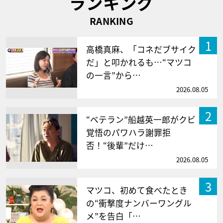
ランキング
RANKING
1
高橋真麻、「コネだブサイク
だ」と叩かれるも…“マツコ
の一言”から…
2026.08.05
2
“ベテラン”船越英一郎がクビ
覚悟のパワハラ謝罪拒
否！“後輩”だけ…
2026.08.05
3
マツコ、初めて食べたとき
の“衝撃度ナンバーワングル
メ”を告白「…