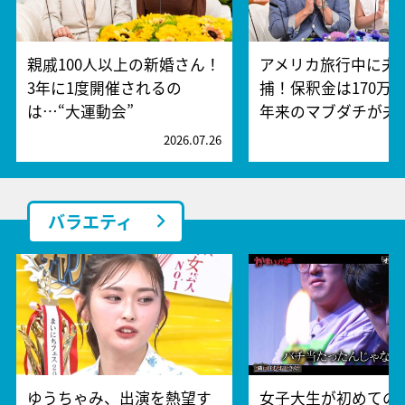
親戚100人以上の新婚さん！
アメリカ旅行中に夫
3年に1度開催されるの
捕！保釈金は170万円
は…“大運動会”
年来のマブダチが夫
2026.07.26
2
バラエティ
ゆうちゃみ、出演を熱望す
女子大生が初めての