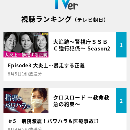
視聴ランキング
（テレビ朝日）
大追跡～警視庁ＳＳＢ
1
Ｃ強行犯係～ Season2
Episode3 大炎上…暴走する正義
8月5日(水)放送分
クロスロード ～救命救
2
急の約束～
＃5 病院激震！パワハラ＆医療事故!?
8月4日(火)放送分