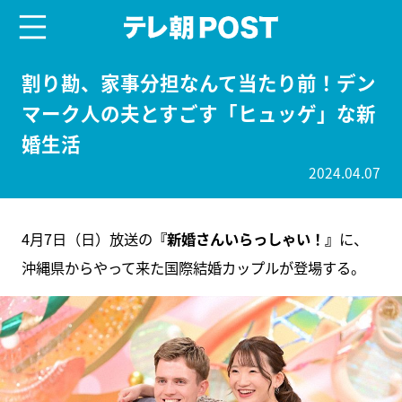
menu
テレ朝POST
割り勘、家事分担なんて当たり前！デン
マーク人の夫とすごす「ヒュッゲ」な新
婚生活
2024.04.07
4月7日（日）放送の
『新婚さんいらっしゃい！』
に、
沖縄県からやって来た国際結婚カップルが登場する。