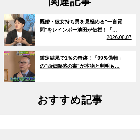
関連記事
サムネイル
既婚・彼女持ち男を見極める“一言質
問”をレインボー池田が伝授！「…
2026.08.07
サムネイル
鑑定結果で1％の奇跡！「99％偽物」
の“西郷隆盛の書”が本物と判明も…
おすすめ記事