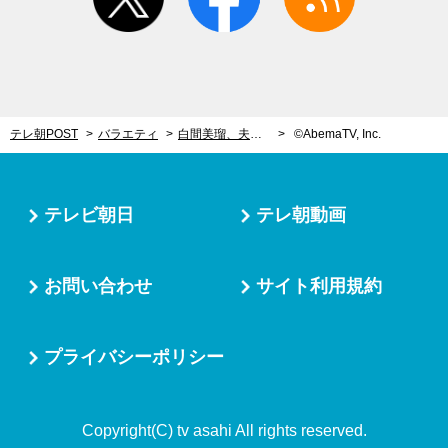
テレ朝POST
バラエティ
白間美瑠、夫・永田崇人と“船上キス”！思わず抱きつき「あかん…恥ずかしい」
©AbemaTV, Inc.
テレビ朝日
テレ朝動画
お問い合わせ
サイト利用規約
プライバシーポリシー
Copyright(C) tv asahi All rights reserved.