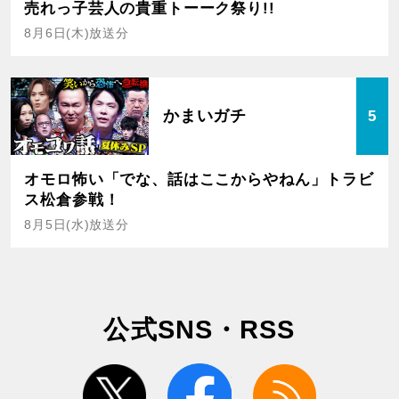
売れっ子芸人の貴重トーーク祭り!!
8月6日(木)放送分
かまいガチ
5
オモロ怖い「でな、話はここからやねん」トラビ
ス松倉参戦！
8月5日(水)放送分
公式SNS・RSS
twitter
facebook
rss