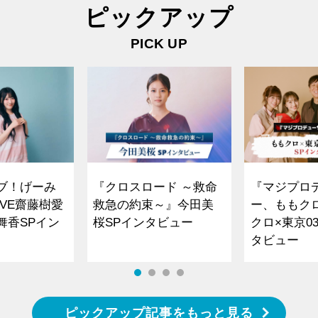
ピックアップ
PICK UP
ブ！げーみ
『クロスロード ～救命
『マジプロ
VE齋藤樹愛
救急の約束～』今田美
ー、ももク
舞香SPイン
桜SPインタビュー
クロ×東京0
タビュー
ピックアップ記事をもっと見る