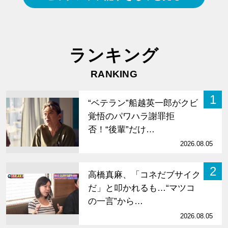
ランキング
RANKING
1
“ベテラン”船越英一郎がクビ
覚悟のパワハラ謝罪拒
否！“後輩”だけ…
2026.08.05
2
高橋真麻、「コネだブサイク
だ」と叩かれるも…“マツコ
の一言”から…
2026.08.05