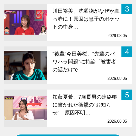
3
川田裕美、洗濯物がなぜか真
っ赤に！原因は息子のポケッ
トの中身…
2026.08.05
4
“後輩”今田美桜、“先輩のパ
ワハラ問題”に持論「被害者
の話だけで…
2026.08.05
5
加藤夏希、7歳長男の連絡帳
に書かれた衝撃の“お知ら
せ” 原因不明…
2026.08.05