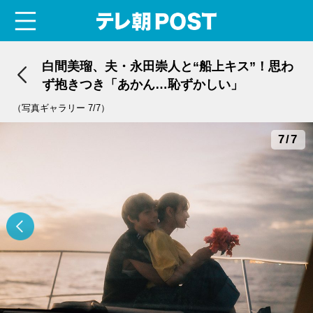
menu
テレ朝POST
白間美瑠、夫・永田崇人と“船上キス”！思わ
ず抱きつき「あかん…恥ずかしい」
（写真ギャラリー 7/7）
7/7