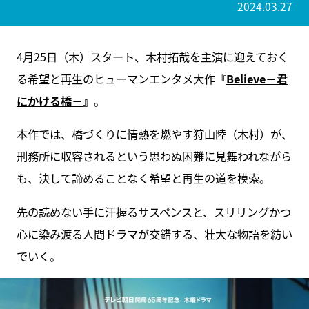
2024.03.27
4月25日（木）スタート、木村拓哉を主演に迎えておく
る希望と再生のヒューマンエンタメ大作
『
Believe－君
にかける橋－
』
。
本作では、橋づくりに情熱を燃やす狩山陸（木村）が、
刑務所に収容されるという思わぬ困難に見舞われながら
も、決して諦めることなく希望と再生の道を模索。
先の読めない手に汗握るサスペンスと、スリリングかつ
心に染み渡る人間ドラマが交錯する、壮大な物語を紡い
でいく。