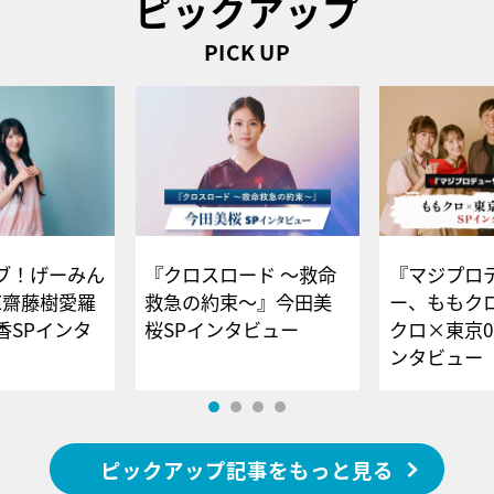
ピックアップ
PICK UP
ブ！げーみん
『クロスロード ～救命
『マジプロ
E齋藤樹愛羅
救急の約束～』今田美
ー、ももク
香SPインタ
桜SPインタビュー
クロ×東京0
ンタビュー
ピックアップ記事をもっと見る