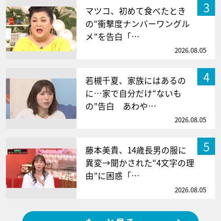
3
マツコ、初めて食べたとき
の“衝撃度ナンバーワングル
メ”を告白「…
2026.08.05
4
若槻千夏、家族にはあるの
に…家で自分だけ“ないも
の”告白 あわや…
2026.08.05
5
藤本美貴、14歳長男の服に
異変→聞かされた“4文字の理
由”に困惑「…
2026.08.05