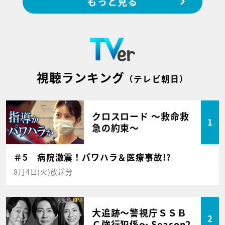
もっと見る
視聴ランキング
（テレビ朝日）
クロスロード ～救命救
1
急の約束～
＃5 病院激震！パワハラ＆医療事故!?
8月4日(火)放送分
大追跡～警視庁ＳＳＢ
2
Ｃ強行犯係～ Season2