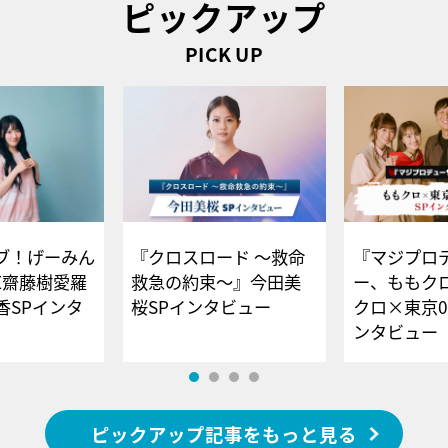
ピックアップ
PICK UP
ブ！げーみん
『クロスロード ～救命
『マジプロ
E齋藤樹愛羅
救急の約束～』今田美
ー、ももク
香SPインタ
桜SPインタビュー
クロ×東京0
ンタビュー
ピックアップ記事をもっと見る