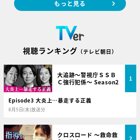
もっと見る
視聴ランキング
（テレビ朝日）
大追跡～警視庁ＳＳＢ
1
Ｃ強行犯係～ Season2
Episode3 大炎上…暴走する正義
8月5日(水)放送分
クロスロード ～救命救
2