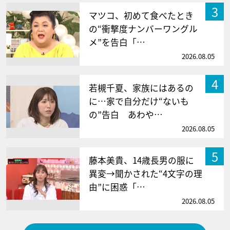
3
マツコ、初めて食べたとき
の“衝撃度ナンバーワングル
メ”を告白「…
2026.08.05
4
若槻千夏、家族にはあるの
に…家で自分だけ“ないも
の”告白 あわや…
2026.08.05
5
藤本美貴、14歳長男の服に
異変→聞かされた“4文字の理
由”に困惑「…
2026.08.05