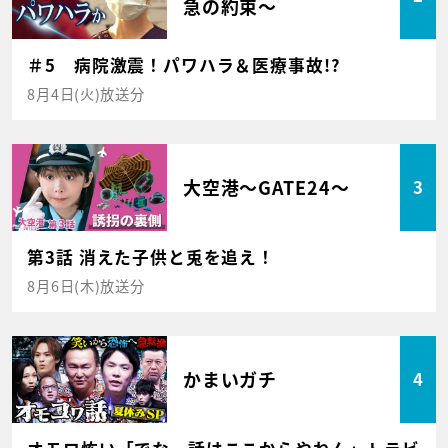
急の約束～
＃5 病院激震！パワハラ＆医療事故!?
8月4日(火)放送分
大空港～GATE24～
3
第3話 消えた子供と兎を追え！
8月6日(木)放送分
かまいガチ
4