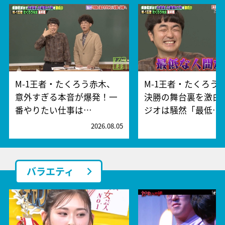
M-1王者・たくろう赤木、
M-1王者・たくろう
意外すぎる本音が爆発！一
決勝の舞台裏を激白
番やりたい仕事は…
ジオは騒然「最低…
2026.08.05
2
バラエティ