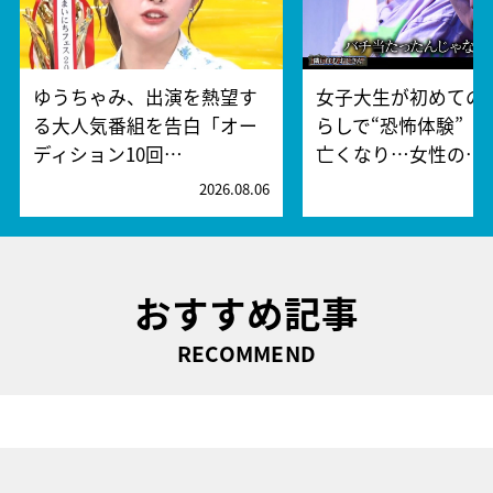
ゆうちゃみ、出演を熱望す
女子大生が初めての
る大人気番組を告白「オー
らしで“恐怖体験” 
ディション10回…
亡くなり…女性の…
2026.08.06
2
おすすめ記事
RECOMMEND