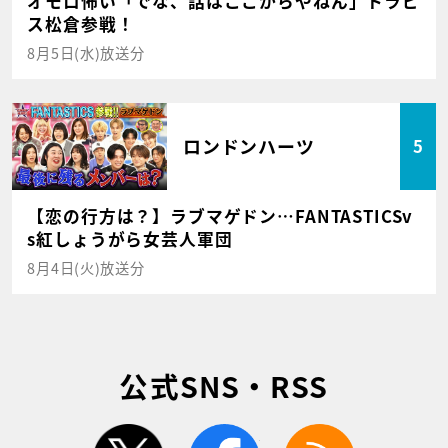
オモロ怖い「でな、話はここからやねん」トラビ
ス松倉参戦！
8月5日(水)放送分
ロンドンハーツ
5
【恋の行方は？】ラブマゲドン…FANTASTICSv
s紅しょうがら女芸人軍団
8月4日(火)放送分
公式SNS・RSS
twitter
facebook
rss