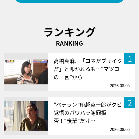
ランキング
RANKING
1
高橋真麻、「コネだブサイク
だ」と叩かれるも…“マツコ
の一言”から…
2026.08.05
2
“ベテラン”船越英一郎がクビ
覚悟のパワハラ謝罪拒
否！“後輩”だけ…
2026.08.05