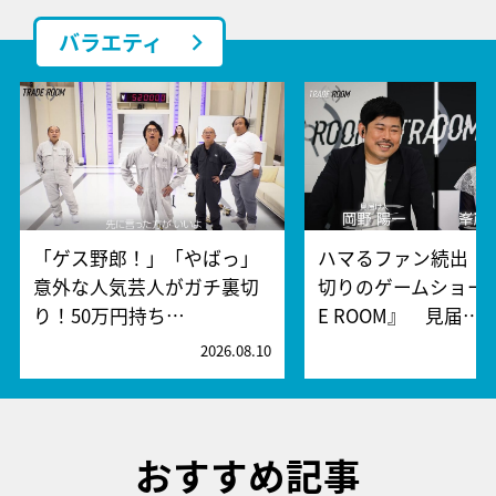
バラエティ
「ゲス野郎！」「やばっ」
ハマるファン続出！
意外な人気芸人がガチ裏切
切りのゲームショー『
り！50万円持ち…
E ROOM』 見届…
2026.08.10
2
おすすめ記事