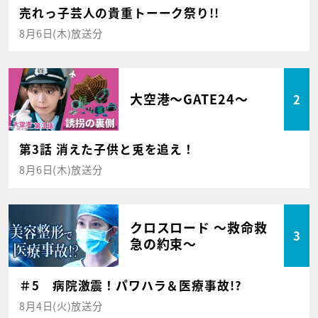
売れっ子芸人の貴重トーーク祭り!!
8月6日(木)放送分
大空港～GATE24～
2
第3話 消えた子供と兎を追え！
8月6日(木)放送分
クロスロード ～救命救
3
急の約束～
＃5 病院激震！パワハラ＆医療事故!?
8月4日(火)放送分