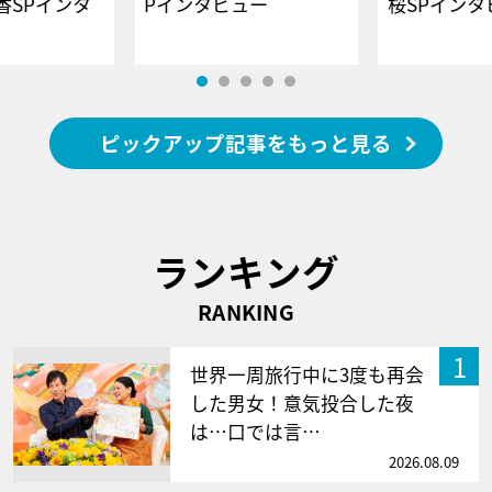
香SPインタ
Pインタビュー
桜SPイ
ピックアップ記事をもっと見る
ランキング
RANKING
1
世界一周旅行中に3度も再会
した男女！意気投合した夜
は…口では言…
2026.08.09