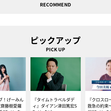
RECOMMEND
ピックアップ
PICK UP
ブ！げーみん
『タイムトラベルダデ
『クロスロー
E齋藤樹愛羅
ィ』ダイアン津田篤宏S
救急の約束