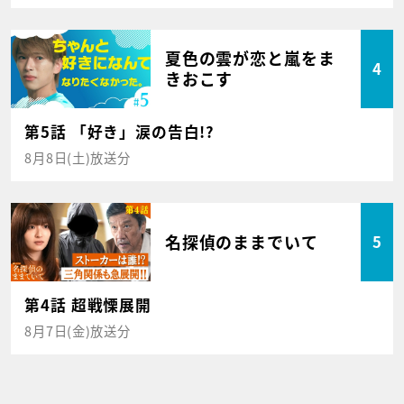
夏色の雲が恋と嵐をま
4
きおこす
第5話 「好き」涙の告白!?
8月8日(土)放送分
名探偵のままでいて
5
第4話 超戦慄展開
8月7日(金)放送分