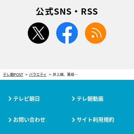
公式SNS・RSS
twitter
facebook
rss
テレ朝POST
バラエティ
井上順、異母妹と22年ぶりに再会。喜寿を迎え“戦友”からサプライズも
テレビ朝日
テレ朝動画
お問い合わせ
サイト利用規約