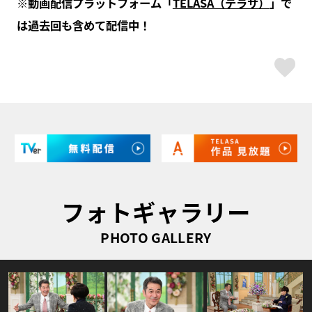
※動画配信プラットフォーム「
TELASA（テラサ）
」で
は過去回も含めて配信中！
ス
フォトギャラリー
PHOTO GALLERY