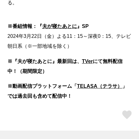
る。
※番組情報：『
夫が寝たあとに
』SP
2024年3月22日（金）よる11：15～深夜0：15、テレビ
朝日系（※一部地域を除く）
※『夫が寝たあとに』最新回は、
TVer
にて無料配信
中！（期間限定）
※動画配信プラットフォーム「
TELASA（テラサ）
」
では過去回も含めて配信中！
ス