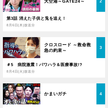
大空港～GATE24～
2
第3話 消えた子供と兎を追え！
8月6日(木)放送分
クロスロード ～救命救
3
急の約束～
＃5 病院激震！パワハラ＆医療事故!?
8月4日(火)放送分
かまいガチ
4