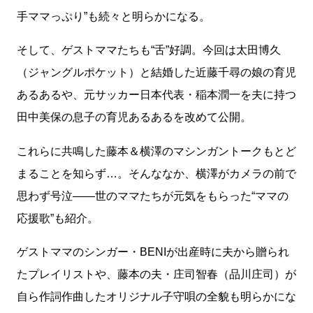
手ママっぷり”も続々と明らかになる。
そして、ゲストママたちも“舌”好調。今回は太田博久
（ジャングルポケット）と結婚した近藤千尋の娘の育児
あるあるや、元サッカー日本代表・稲本潤一を夫に持つ
田中美保の息子の育児あるあるを改めて公開。
これらに共鳴した藤本＆横澤のマシンガントークもとど
まることを知らず…。そんななか、横澤がカメラの前で
思わず号泣――世のママたちが元気をもらった“ママの
応援歌”も紹介。
ゲストママのシンガー・BENIが出産時に夫から贈られ
たプレイリストや、藤本の夫・庄司智春（品川庄司）が
自ら作詞作曲したオリジナル子守唄の全貌も明らかにな