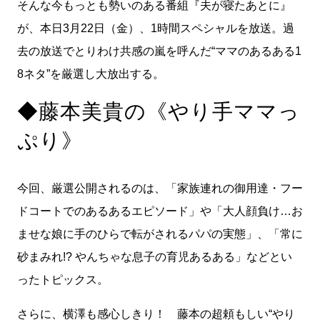
そんな今もっとも勢いのある番組『夫が寝たあとに』
が、本日3月22日（金）、1時間スペシャルを放送。過
去の放送でとりわけ共感の嵐を呼んだ“ママのあるある1
8ネタ”を厳選し大放出する。
◆藤本美貴の《やり手ママっ
ぷり》
今回、厳選公開されるのは、「家族連れの御用達・フー
ドコートでのあるあるエピソード」や「大人顔負け…お
ませな娘に手のひらで転がされるパパの実態」、「常に
砂まみれ!? やんちゃな息子の育児あるある」などとい
ったトピックス。
さらに、横澤も感心しきり！ 藤本の超頼もしい“やり