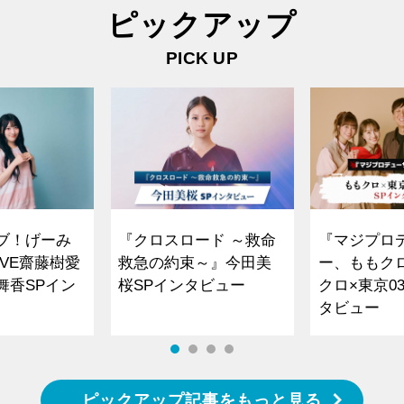
ピックアップ
PICK UP
ブ！げーみ
『クロスロード ～救命
『マジプロ
VE齋藤樹愛
救急の約束～』今田美
ー、ももク
舞香SPイン
桜SPインタビュー
クロ×東京0
タビュー
ピックアップ記事をもっと見る