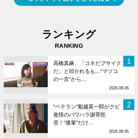
ランキング
RANKING
1
高橋真麻、「コネだブサイク
だ」と叩かれるも…“マツコ
の一言”から…
2026.08.05
2
“ベテラン”船越英一郎がクビ
覚悟のパワハラ謝罪拒
否！“後輩”だけ…
2026.08.05