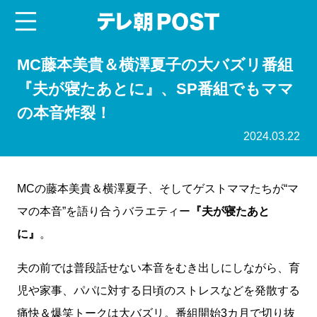
menu
テレ朝POST
MC藤本美貴＆横澤夏子の大バズリ番組
『夫が寝たあとに』、SP番組でもママ
の本音炸裂！
2024.03.22
MCの藤本美貴＆横澤夏子、そしてゲストママたちが“マ
マの本音”を語り合うバラエティー
『夫が寝たあと
に』
。
夫の前では普段話せない本音をむき出しにしながら、育
児や家事、パパに対する日頃のストレスなどを発散する
痛快＆爆笑トークは大バズリ。番組開始3カ月で切り抜