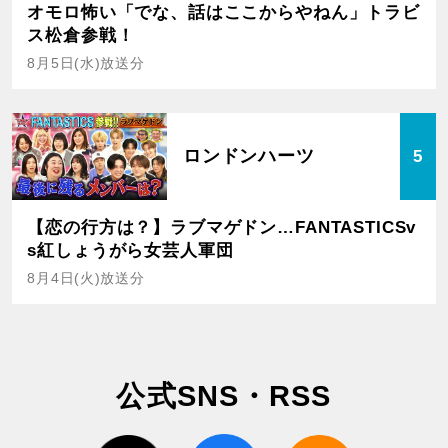
オモロ怖い「でな、話はここからやねん」トラビ
ス松倉参戦！
8月5日(水)放送分
ロンドンハーツ
5
【恋の行方は？】ラブマゲドン…FANTASTICSv
s紅しょうがら女芸人軍団
8月4日(火)放送分
公式SNS・RSS
twitter
facebook
rss