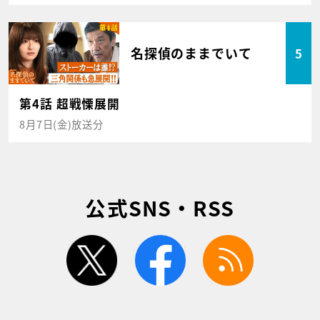
名探偵のままでいて
5
第4話 超戦慄展開
8月7日(金)放送分
公式SNS・RSS
twitter
facebook
rss