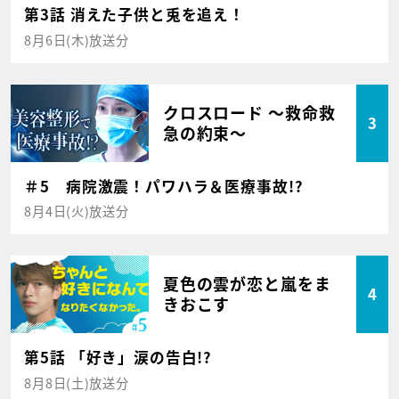
第3話 消えた子供と兎を追え！
8月6日(木)放送分
クロスロード ～救命救
3
急の約束～
＃5 病院激震！パワハラ＆医療事故!?
8月4日(火)放送分
夏色の雲が恋と嵐をま
4
きおこす
第5話 「好き」涙の告白!?
8月8日(土)放送分