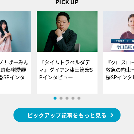
PICK UP
ブ！げーみん
『タイムトラベルダデ
『クロスロー
E齋藤樹愛羅
ィ』ダイアン津田篤宏S
救急の約束
香SPインタ
Pインタビュー
桜SPイ
ピックアップ記事をもっと見る