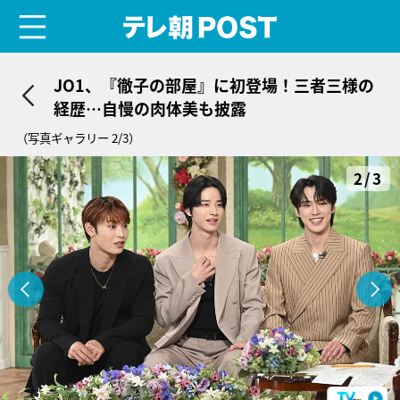
menu
テレ朝POST
JO1、『徹子の部屋』に初登場！三者三様の
経歴…自慢の肉体美も披露
（写真ギャラリー 2/3）
2/3