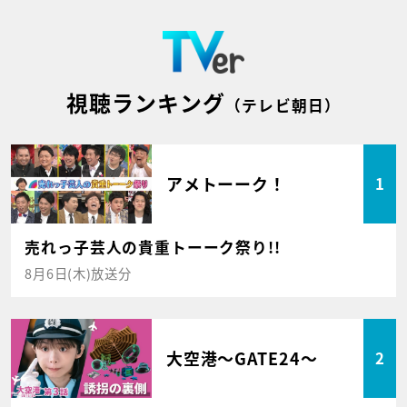
視聴ランキング
（テレビ朝日）
アメトーーク！
1
売れっ子芸人の貴重トーーク祭り!!
8月6日(木)放送分
大空港～GATE24～
2