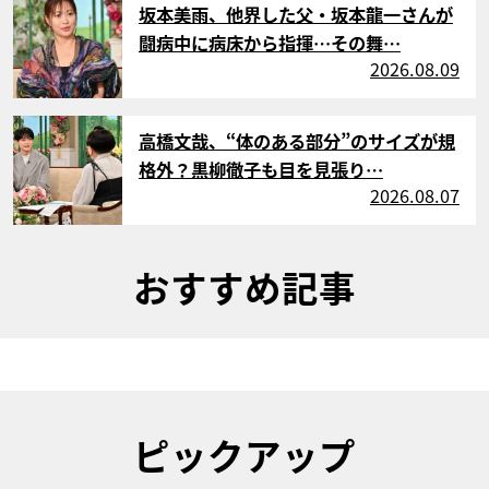
坂本美雨、他界した父・坂本龍一さんが
闘病中に病床から指揮…その舞…
2026.08.09
サムネイル
高橋文哉、“体のある部分”のサイズが規
格外？黒柳徹子も目を見張り…
2026.08.07
おすすめ記事
ピックアップ