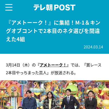
menu
テレ朝POST
『アメトーーク！』に集結！M-1＆キン
グオブコントで2本目のネタ選びを間違
えた4組
2024.03.14
3月14日（木）の
『
アメトーーク！
』
では、「賞レース
2本目やっちまった芸人」が放送される。