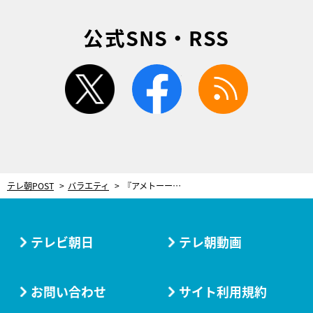
公式SNS・RSS
twitter
facebook
rss
テレ朝POST
バラエティ
『アメトーーク！』に集結！M-1＆キングオブコントで2本目のネタ選びを間違えた4組
テレビ朝日
テレ朝動画
お問い合わせ
サイト利用規約