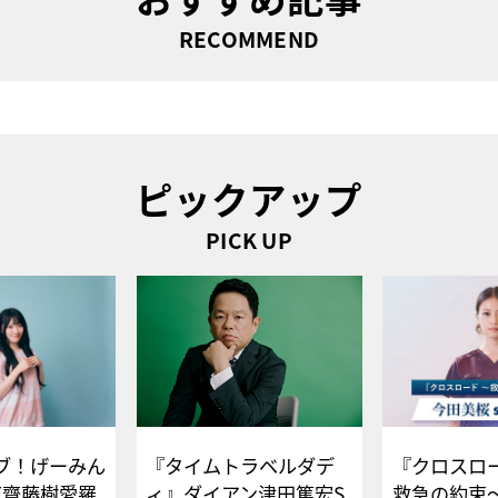
RECOMMEND
ピックアップ
PICK UP
ブ！げーみん
『タイムトラベルダデ
『クロスロー
E齋藤樹愛羅
ィ』ダイアン津田篤宏S
救急の約束