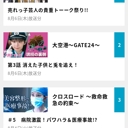
売れっ子芸人の貴重トーーク祭り!!
8月6日(木)放送分
大空港～GATE24～
2
第3話 消えた子供と兎を追え！
8月6日(木)放送分
クロスロード ～救命救
3
急の約束～
＃5 病院激震！パワハラ＆医療事故!?
8月4日(火)放送分