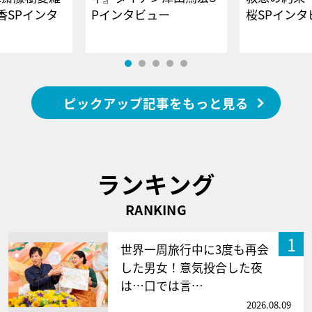
香SPインタ
Pインタビュー
桜SPイ
ピックアップ記事をもっと見る
ランキング
RANKING
1
世界一周旅行中に3度も再会
した男女！意気投合した夜
は…口では言…
2026.08.09