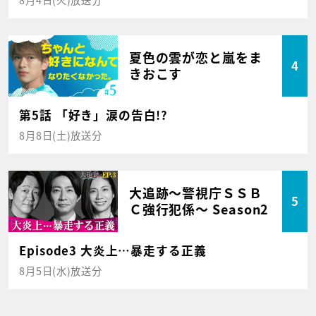
夏色の雲が恋と嵐をま
4
きおこす
第5話 「好き」涙の告白!?
8月8日(土)放送分
大追跡～警視庁ＳＳＢ
5
Ｃ強行犯係～ Season2
Episode3 大炎上…暴走する正義
8月5日(水)放送分