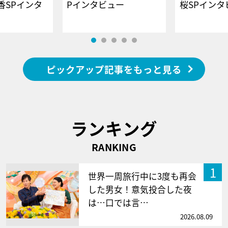
香SPインタ
Pインタビュー
桜SPイ
ピックアップ記事をもっと見る
ランキング
RANKING
1
世界一周旅行中に3度も再会
した男女！意気投合した夜
は…口では言…
2026.08.09