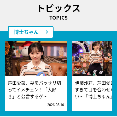
トピックス
TOPICS
博士ちゃん
芦田愛菜、髪をバッサリ切
伊藤沙莉、芦田愛菜
ってイメチェン！「大好
すぎて目を合わせら
き」と公言するゲ…
い…『博士ちゃん』
2026.08.10
2