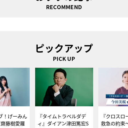
RECOMMEND
ピックアップ
PICK UP
ブ！げーみん
『タイムトラベルダデ
『クロスロー
E齋藤樹愛羅
ィ』ダイアン津田篤宏S
救急の約束