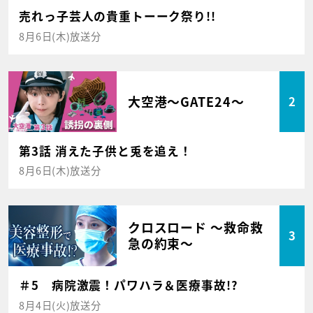
売れっ子芸人の貴重トーーク祭り!!
8月6日(木)放送分
大空港～GATE24～
2
第3話 消えた子供と兎を追え！
8月6日(木)放送分
クロスロード ～救命救
3
急の約束～
＃5 病院激震！パワハラ＆医療事故!?
8月4日(火)放送分