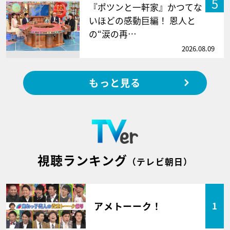
5
『ポツンと一軒家』かつてな
いほどの感動巨編！ 恩人と
の“涙の再…
2026.08.09
もっと見る
視聴ランキング
（テレビ朝日）
アメトーーク！
1