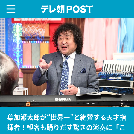
menu
テレ朝POST
葉加瀬太郎が“世界一”と絶賛する天才指
揮者！観客も踊りだす驚きの演奏に「こ