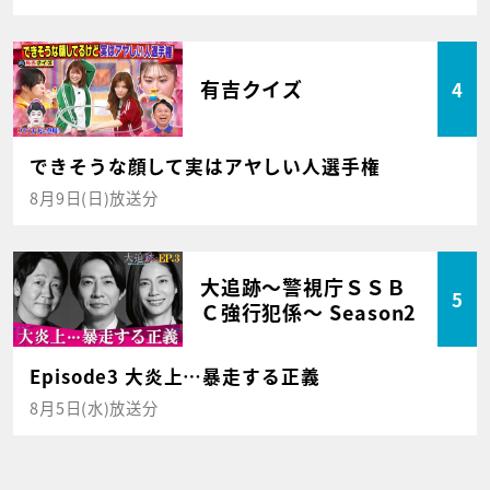
有吉クイズ
4
できそうな顔して実はアヤしい人選手権
8月9日(日)放送分
大追跡～警視庁ＳＳＢ
5
Ｃ強行犯係～ Season2
Episode3 大炎上…暴走する正義
8月5日(水)放送分