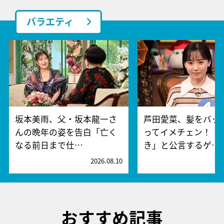
バラエティ
坂本美雨、父・坂本龍一さ
芦田愛菜、髪をバッ
んの晩年の姿を告白「亡く
ってイメチェン！「
なる前日まで仕…
き」と公言するゲ…
2026.08.10
2
おすすめ記事