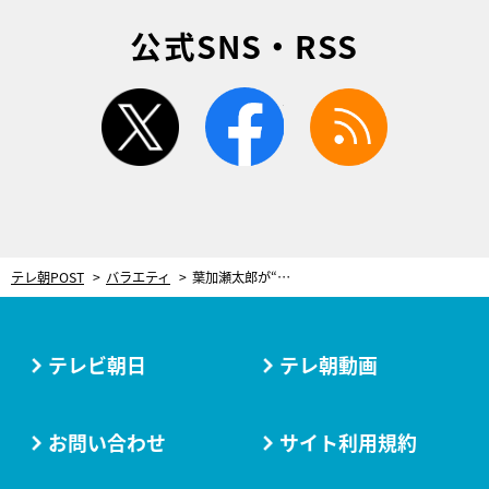
公式SNS・RSS
twitter
facebook
rss
テレ朝POST
バラエティ
葉加瀬太郎が“世界一”と絶賛する天才指揮者！観客も踊りだす驚きの演奏に「こんなの初めて」
テレビ朝日
テレ朝動画
お問い合わせ
サイト利用規約