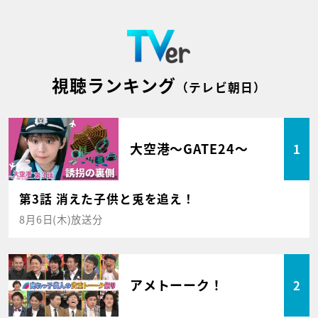
視聴ランキング
（テレビ朝日）
大空港～GATE24～
1
第3話 消えた子供と兎を追え！
8月6日(木)放送分
アメトーーク！
2