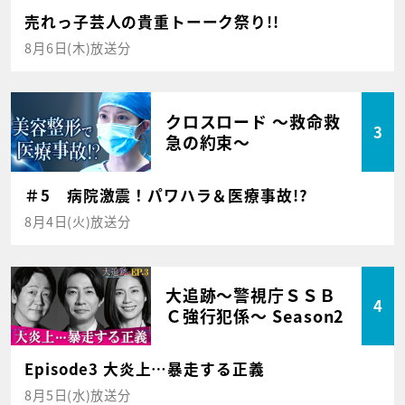
売れっ子芸人の貴重トーーク祭り!!
8月6日(木)放送分
クロスロード ～救命救
3
急の約束～
＃5 病院激震！パワハラ＆医療事故!?
8月4日(火)放送分
大追跡～警視庁ＳＳＢ
4
Ｃ強行犯係～ Season2
Episode3 大炎上…暴走する正義
8月5日(水)放送分