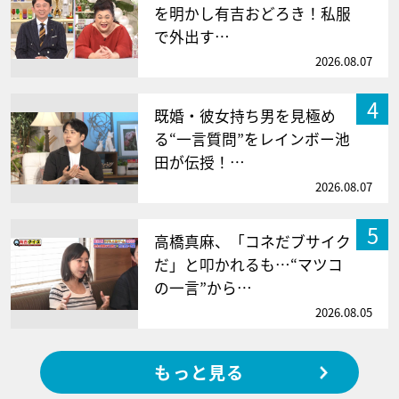
を明かし有吉おどろき！私服
で外出す…
2026.08.07
4
既婚・彼女持ち男を見極め
る“一言質問”をレインボー池
田が伝授！…
2026.08.07
5
高橋真麻、「コネだブサイク
だ」と叩かれるも…“マツコ
の一言”から…
2026.08.05
もっと見る