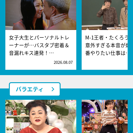
女子大生とパーソナルトレ
M-1王者・たくろう
ーナーが…バスタブ密着＆
意外すぎる本音が爆
音漏れキス連発！…
番やりたい仕事は…
2026.08.07
2
バラエティ