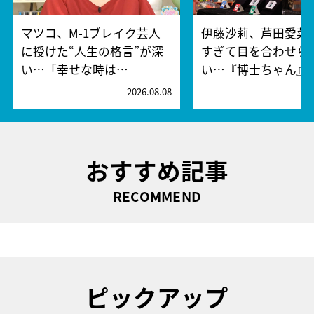
マツコ、M-1ブレイク芸人
伊藤沙莉、芦田愛菜
に授けた“人生の格言”が深
すぎて目を合わせら
い…「幸せな時は…
い…『博士ちゃん』
2026.08.08
2
おすすめ記事
RECOMMEND
ピックアップ