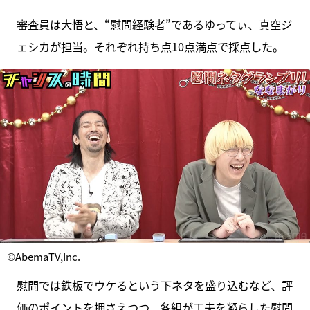
審査員は大悟と、“慰問経験者”であるゆってぃ、真空ジ
ェシカが担当。それぞれ持ち点10点満点で採点した。
©AbemaTV,Inc.
慰問では鉄板でウケるという下ネタを盛り込むなど、評
価のポイントを押さえつつ、各組が工夫を凝らした慰問