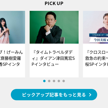
PICK UP
ブ！げーみん
『タイムトラベルダデ
『クロスロー
E齋藤樹愛羅
ィ』ダイアン津田篤宏S
救急の約束
香SPインタ
Pインタビュー
桜SPイ
ピックアップ記事をもっと見る