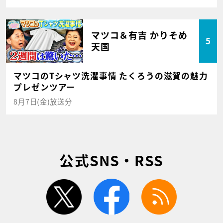
マツコ＆有吉 かりそめ
5
天国
マツコのTシャツ洗濯事情 たくろうの滋賀の魅力
プレゼンツアー
8月7日(金)放送分
公式SNS・RSS
twitter
facebook
rss