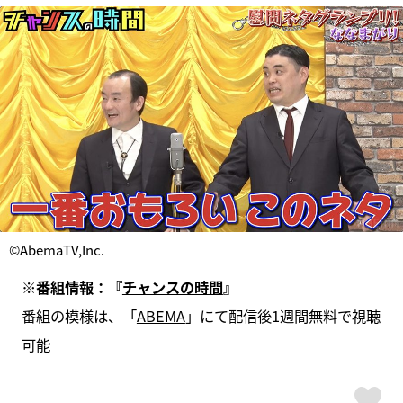
©AbemaTV,Inc.
※番組情報：『
チャンスの時間
』
番組の模様は、「
ABEMA
」にて配信後1週間無料で視聴
可能
ス