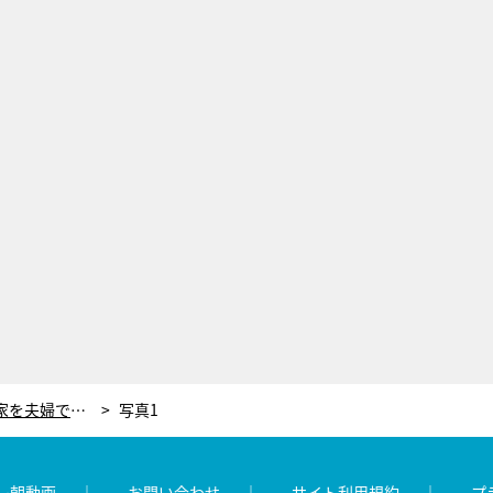
丘みつ子76歳、築80年以上の古民家を夫婦でリフォーム！今の目標は「100歳まで生きること」
写真1
レ朝動画
お問い合わせ
サイト利用規約
プ