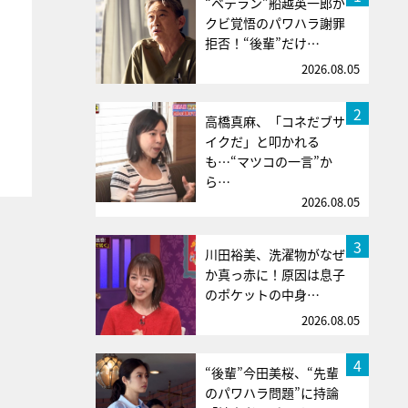
“ベテラン”船越英一郎が
クビ覚悟のパワハラ謝罪
拒否！“後輩”だけ…
2026.08.05
2
高橋真麻、「コネだブサ
イクだ」と叩かれる
も…“マツコの一言”か
ら…
2026.08.05
3
川田裕美、洗濯物がなぜ
か真っ赤に！原因は息子
のポケットの中身…
2026.08.05
4
“後輩”今田美桜、“先輩
のパワハラ問題”に持論