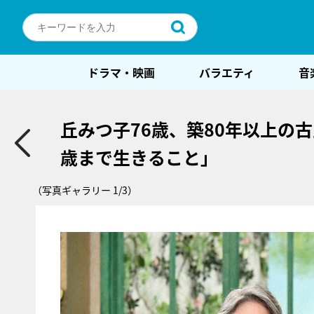
ドラマ・映画
バラエティ
音
丘みつ子76歳、築80年以上の
歳まで生きること」
（写真ギャラリー 1/3）