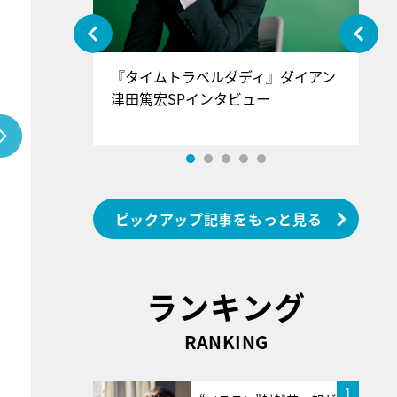
ぐ』＝LOV
『タイムトラベルダディ』ダイアン
『
香SPインタ
津田篤宏SPインタビュー
～
ピックアップ記事をもっと見る
ランキング
RANKING
1