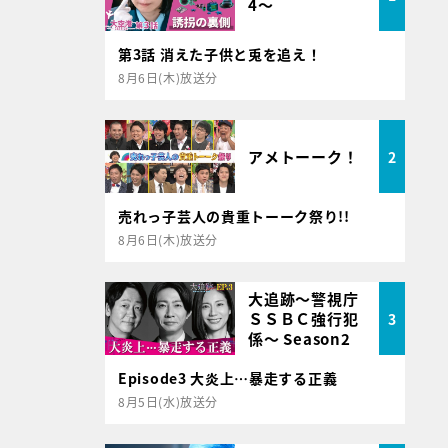
4～
第3話 消えた子供と兎を追え！
8月6日(木)放送分
アメトーーク！
2
売れっ子芸人の貴重トーーク祭り!!
8月6日(木)放送分
大追跡～警視庁
ＳＳＢＣ強行犯
3
係～ Season2
Episode3 大炎上…暴走する正義
8月5日(水)放送分