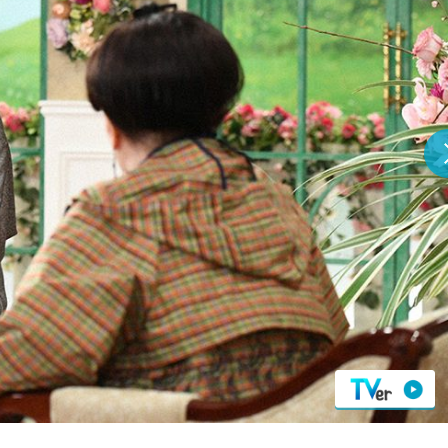
『アイ＝ラブ！げーみん
E齋藤樹愛羅＆佐々木舞
ビュー