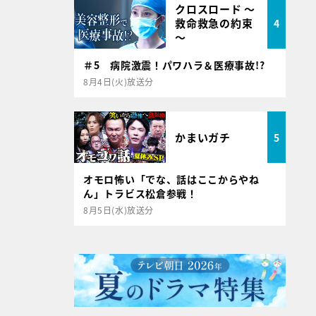
クロスロード ～
救命救急の約束
4
～
＃5 病院激震！パワハラ＆医療事故!?
8月4日(火)放送分
かまいガチ
5
オモロ怖い「でな、話はここからやね
ん」トラビス松倉参戦！
8月5日(水)放送分