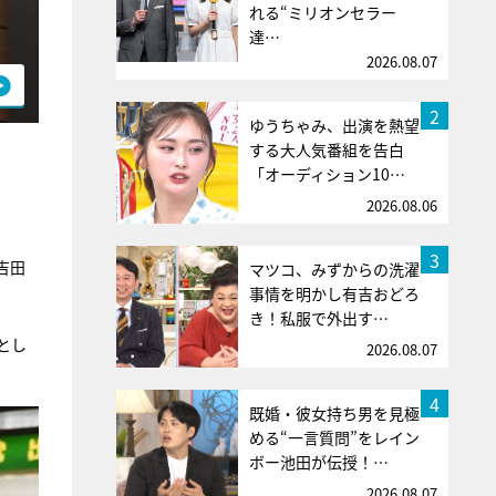
れる“ミリオンセラー
達…
2026.08.07
2
ゆうちゃみ、出演を熱望
する大人気番組を告白
「オーディション10…
2026.08.06
3
吉田
マツコ、みずからの洗濯
事情を明かし有吉おどろ
き！私服で外出す…
とし
2026.08.07
4
既婚・彼女持ち男を見極
める“一言質問”をレイン
ボー池田が伝授！…
2026.08.07