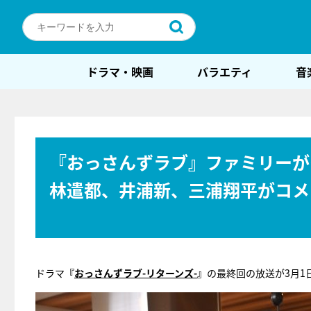
ドラマ・映画
バラエティ
音
『おっさんずラブ』ファミリーが
林遣都、井浦新、三浦翔平がコメ
ドラマ
『
おっさんずラブ-リターンズ-
』
の最終回の放送が3月