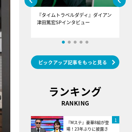
ぐ』＝LOV
『タイムトラベルダディ』ダイアン
『
香SPインタ
津田篤宏SPインタビュー
～
ピックアップ記事をもっと見る
ランキング
RANKING
1
『Mステ』豪華8組が登
場！23年ぶりに披露さ