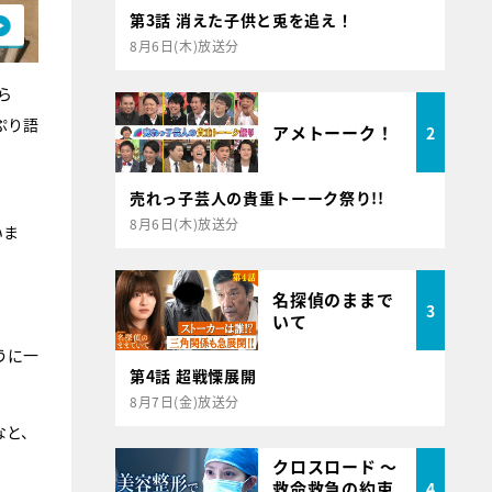
第3話 消えた子供と兎を追え！
8月6日(木)放送分
ら
ぷり語
アメトーーク！
2
売れっ子芸人の貴重トーーク祭り!!
8月6日(木)放送分
いま
名探偵のままで
3
いて
うに一
第4話 超戦慄展開
8月7日(金)放送分
なと、
クロスロード ～
救命救急の約束
4