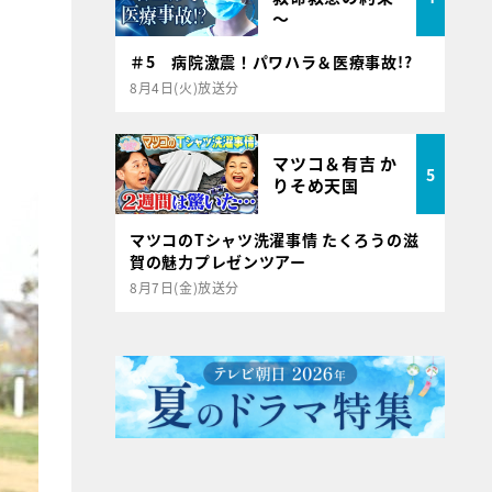
～
＃5 病院激震！パワハラ＆医療事故!?
8月4日(火)放送分
マツコ＆有吉 か
5
りそめ天国
マツコのTシャツ洗濯事情 たくろうの滋
賀の魅力プレゼンツアー
8月7日(金)放送分