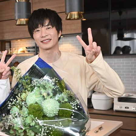
『アイ＝ラブ！げーみん
E齋藤樹愛羅＆佐々木舞
ビュー