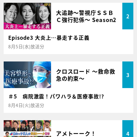
大追跡～警視庁ＳＳＢ
2
Ｃ強行犯係～ Season2
Episode3 大炎上…暴走する正義
8月5日(水)放送分
クロスロード ～救命救
3
急の約束～
＃5 病院激震！パワハラ＆医療事故!?
8月4日(火)放送分
アメトーーク！
4