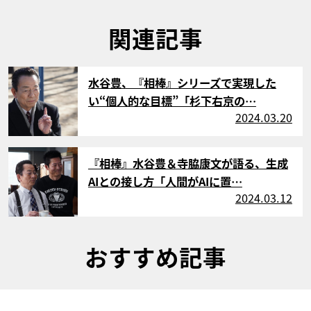
関連記事
サムネイル
水谷豊、『相棒』シリーズで実現した
い“個人的な目標”「杉下右京の…
2024.03.20
サムネイル
『相棒』水谷豊＆寺脇康文が語る、生成
AIとの接し方「人間がAIに置…
2024.03.12
おすすめ記事