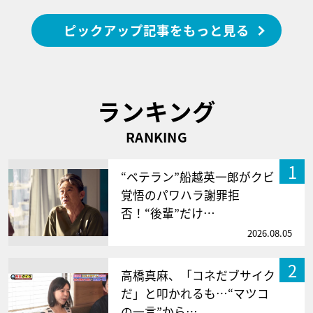
ピックアップ記事をもっと見る
ランキング
RANKING
1
“ベテラン”船越英一郎がクビ
覚悟のパワハラ謝罪拒
否！“後輩”だけ…
2026.08.05
2
高橋真麻、「コネだブサイク
だ」と叩かれるも…“マツコ
の一言”から…