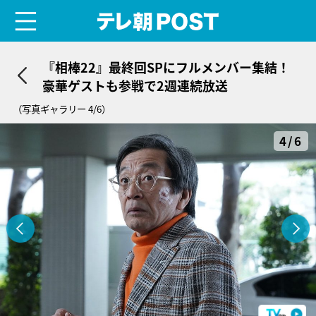
menu
テレ朝POST
『相棒22』最終回SPにフルメンバー集結！
豪華ゲストも参戦で2週連続放送
（写真ギャラリー 4/6）
4/6