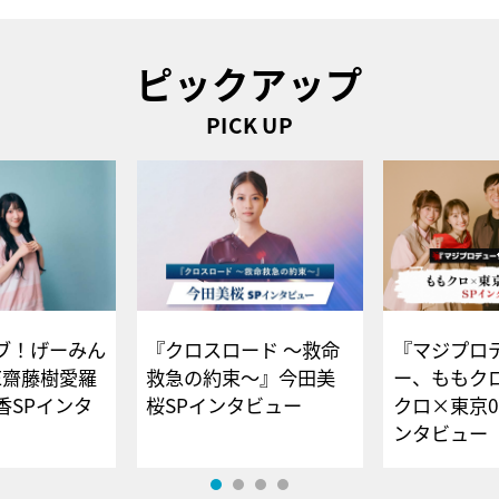
ピックアップ
PICK UP
ブ！げーみん
『クロスロード ～救命
『マジプロ
E齋藤樹愛羅
救急の約束～』今田美
ー、ももク
香SPインタ
桜SPインタビュー
クロ×東京0
ンタビュー