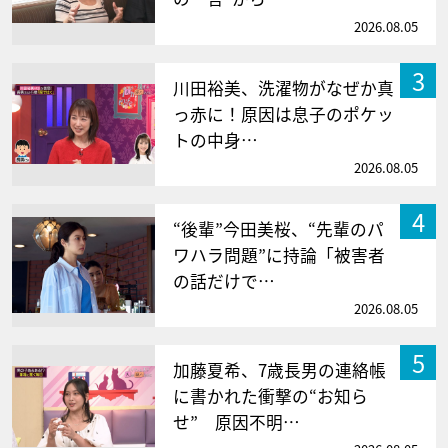
2026.08.05
3
川田裕美、洗濯物がなぜか真
っ赤に！原因は息子のポケッ
トの中身…
2026.08.05
4
“後輩”今田美桜、“先輩のパ
ワハラ問題”に持論「被害者
の話だけで…
2026.08.05
5
加藤夏希、7歳長男の連絡帳
に書かれた衝撃の“お知ら
せ” 原因不明…