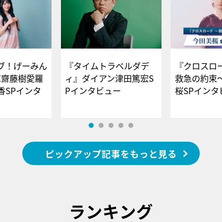
ブ！げーみん
『タイムトラベルダデ
『クロスロー
E齋藤樹愛羅
ィ』ダイアン津田篤宏S
救急の約束
香SPインタ
Pインタビュー
桜SPイ
ピックアップ記事をもっと見る
ランキング