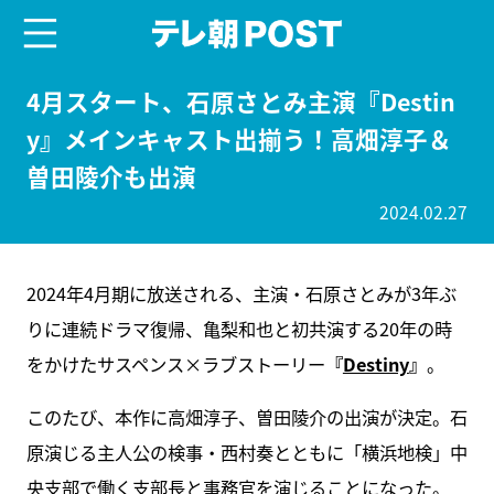
menu
テレ朝POST
4月スタート、石原さとみ主演『Destin
y』メインキャスト出揃う！高畑淳子＆
曽田陵介も出演
2024.02.27
2024年4月期に放送される、主演・石原さとみが3年ぶ
りに連続ドラマ復帰、亀梨和也と初共演する20年の時
をかけたサスペンス×ラブストーリー
『
Destiny
』
。
このたび、本作に高畑淳子、曽田陵介の出演が決定。石
原演じる主人公の検事・西村奏とともに「横浜地検」中
央支部で働く支部長と事務官を演じることになった。