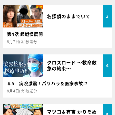
名探偵のままでいて
3
第4話 超戦慄展開
8月7日(金)放送分
クロスロード ～救命救
4
急の約束～
＃5 病院激震！パワハラ＆医療事故!?
8月4日(火)放送分
マツコ＆有吉 かりそめ
5