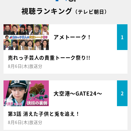
視聴ランキング
（テレビ朝日）
アメトーーク！
1
売れっ子芸人の貴重トーーク祭り!!
8月6日(木)放送分
大空港～GATE24～
2
第3話 消えた子供と兎を追え！
8月6日(木)放送分