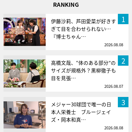
RANKING
1
伊藤沙莉、芦田愛菜が好きす
ぎて目を合わせられない…
『博士ちゃん…
2026.08.08
2
高橋文哉、“体のある部分”の
サイズが規格外？黒柳徹子も
目を見張…
2026.08.07
3
メジャー30球団で唯一の日
本人栄養士 ブルージェイ
ズ・岡本和真…
2026.08.08