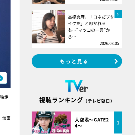
5
高橋真麻、「コネだブサ
イクだ」と叩かれる
も…“マツコの一言”か
ら…
2026.08.05
もっと見る
を独走
視聴ランキング
（テレビ朝日）
、無事
大空港～GATE2
1
4～