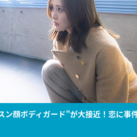
『アイ＝ラブ！げーみん
E齋藤樹愛羅＆佐々木舞
ビュー
“スン顔ボディガード”が大接近！恋に事