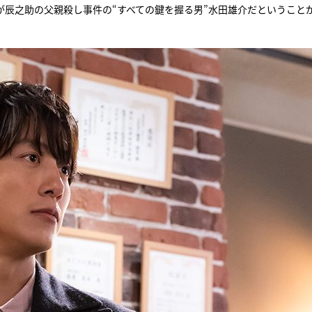
が辰之助の父親殺し事件の“すべての鍵を握る男”水田雄介だということ