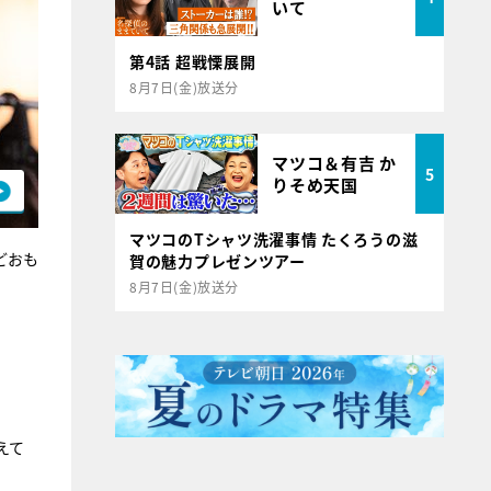
いて
第4話 超戦慄展開
8月7日(金)放送分
マツコ＆有吉 か
5
りそめ天国
マツコのTシャツ洗濯事情 たくろうの滋
どおも
賀の魅力プレゼンツアー
8月7日(金)放送分
えて