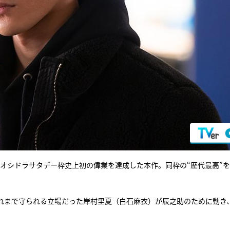
オシドラサタデー枠史上初の偉業を達成した本作。同枠の“歴代最高”
れまで守られる立場だった岸村里夏（白石麻衣）が辰之助のために動き