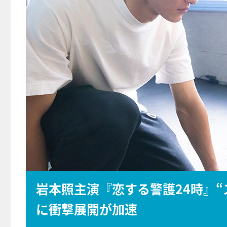
岩本照主演『恋する警護24時』
に衝撃展開が加速