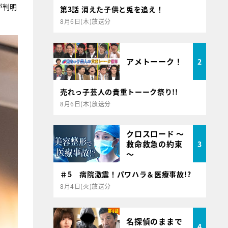
が判明
第3話 消えた子供と兎を追え！
8月6日(木)放送分
アメトーーク！
2
売れっ子芸人の貴重トーーク祭り!!
8月6日(木)放送分
クロスロード ～
救命救急の約束
3
～
＃5 病院激震！パワハラ＆医療事故!?
8月4日(火)放送分
名探偵のままで
4