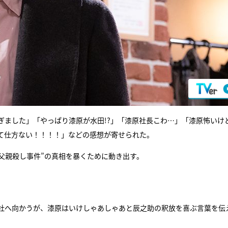
すぎました」「やっぱり漆原が水田!?」「漆原社長こわ…」「漆原怖いけ
て仕方ない！！！！」などの感想が寄せられた。
父親殺し事件”の真相を暴くために動き出す。
社へ向かうが、漆原はいけしゃあしゃあと辰之助の釈放を喜ぶ言葉を伝