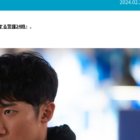
2024.02.
する警護24時
』
。