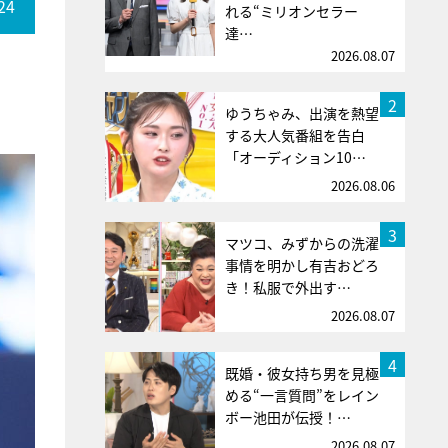
24
れる“ミリオンセラー
達…
2026.08.07
2
ゆうちゃみ、出演を熱望
する大人気番組を告白
「オーディション10…
2026.08.06
3
マツコ、みずからの洗濯
事情を明かし有吉おどろ
き！私服で外出す…
2026.08.07
4
既婚・彼女持ち男を見極
める“一言質問”をレイン
ボー池田が伝授！…
2026.08.07