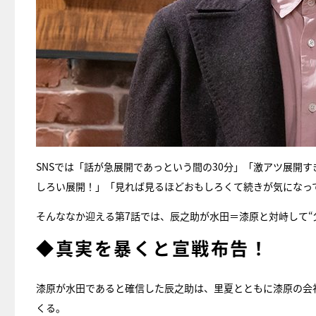
SNSでは「話が急展開であっという間の30分」「激アツ展開
しろい展開！」「見れば見るほどおもしろくて続きが気になっ
そんななか迎える第7話では、辰之助が水田＝漆原と対峙して“
◆真実を暴くと宣戦布告！
漆原が水田であると確信した辰之助は、里夏とともに漆原の会
くる。