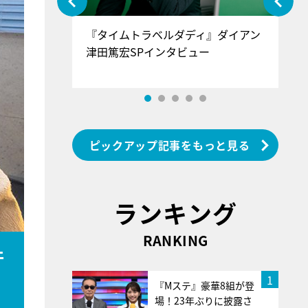
ぐ』＝LOV
『タイムトラベルダディ』ダイアン
『
香SPインタ
津田篤宏SPインタビュー
～
ピックアップ記事をもっと見る
ランキング
RANKING
件
1
『Mステ』豪華8組が登
場！23年ぶりに披露さ