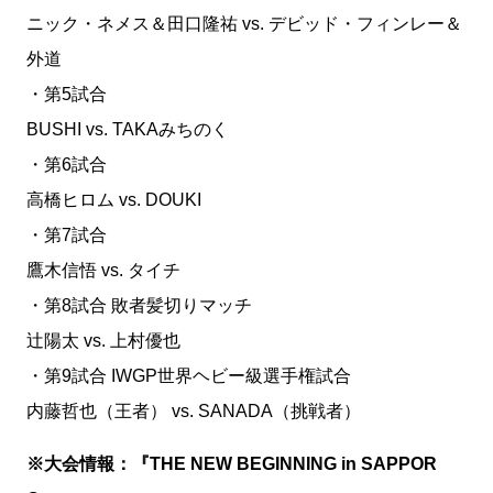
ニック・ネメス＆田口隆祐 vs. デビッド・フィンレー＆
外道
・第5試合
BUSHI vs. TAKAみちのく
・第6試合
高橋ヒロム vs. DOUKI
・第7試合
鷹木信悟 vs. タイチ
・第8試合 敗者髪切りマッチ
辻陽太 vs. 上村優也
・第9試合 IWGP世界ヘビー級選手権試合
内藤哲也（王者） vs. SANADA（挑戦者）
※大会情報：『THE NEW BEGINNING in SAPPOR