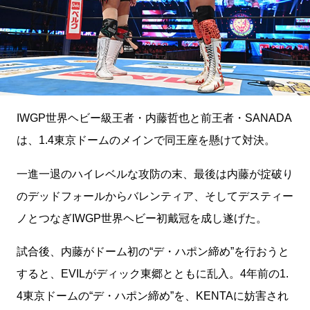
IWGP世界ヘビー級王者・内藤哲也と前王者・SANADA
は、1.4東京ドームのメインで同王座を懸けて対決。
一進一退のハイレベルな攻防の末、最後は内藤が掟破り
のデッドフォールからバレンティア、そしてデスティー
ノとつなぎIWGP世界ヘビー初戴冠を成し遂げた。
試合後、内藤がドーム初の“デ・ハポン締め”を行おうと
すると、EVILがディック東郷とともに乱入。4年前の1.
4東京ドームの“デ・ハポン締め”を、KENTAに妨害され