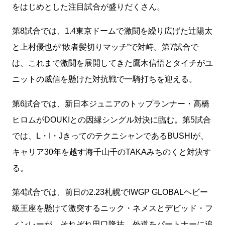
をはじめとした注目試合が盛りだくさん。
第8試合では、1.4東京ドームで激闘を繰り広げた辻陽太
と上村優也が“敗者髪切りマッチ”で対峙。第7試合で
は、これまで激闘を展開してきた鷹木信悟とタイチがユ
ニットの威信を懸けた対抗戦で一騎打ちを迎える。
第6試合では、新日本ジュニアのトップランナー・高橋
ヒロムがDOUKIとの因縁シングル対決に臨む。第5試合
では、L・I・JきってのテクニシャンであるBUSHIが、
キャリア30年を越す海千山千のTAKAみちのくと対決す
る。
第4試合では、前日の2.23札幌でIWGP GLOBALヘビー
級王座を懸けて激突するニック・ネメスとデビッド・フ
ィンレーが、それぞれ田口隆祐、外道をパートナーに追