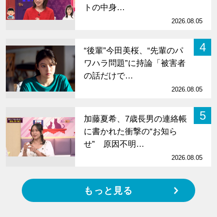
トの中身…
2026.08.05
4
“後輩”今田美桜、“先輩のパ
ワハラ問題”に持論「被害者
の話だけで…
2026.08.05
5
加藤夏希、7歳長男の連絡帳
に書かれた衝撃の“お知ら
せ” 原因不明…
2026.08.05
もっと見る