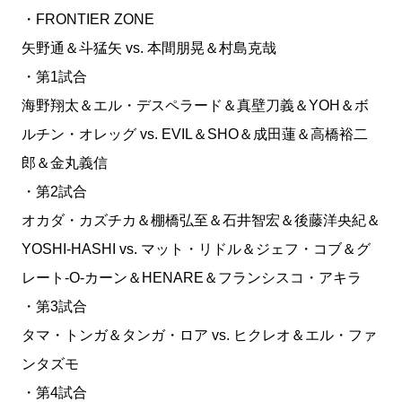
・FRONTIER ZONE
矢野通＆斗猛矢 vs. 本間朋晃＆村島克哉
・第1試合
海野翔太＆エル・デスペラード＆真壁刀義＆YOH＆ボ
ルチン・オレッグ vs. EVIL＆SHO＆成田蓮＆高橋裕二
郎＆金丸義信
・第2試合
オカダ・カズチカ＆棚橋弘至＆石井智宏＆後藤洋央紀＆
YOSHI-HASHI vs. マット・リドル＆ジェフ・コブ＆グ
レート-O-カーン＆HENARE＆フランシスコ・アキラ
・第3試合
タマ・トンガ＆タンガ・ロア vs. ヒクレオ＆エル・ファ
ンタズモ
・第4試合