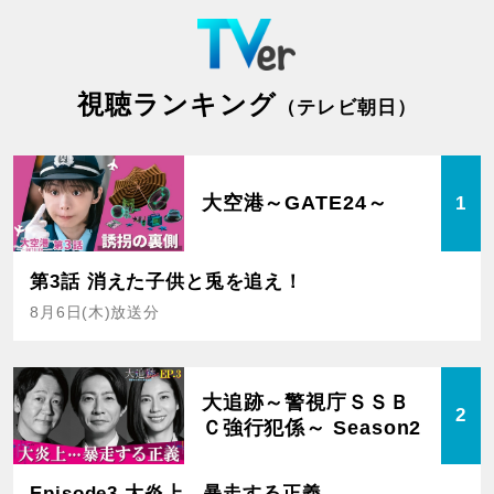
視聴ランキング
（テレビ朝日）
大空港～GATE24～
1
第3話 消えた子供と兎を追え！
8月6日(木)放送分
大追跡～警視庁ＳＳＢ
2
Ｃ強行犯係～ Season2
Episode3 大炎上…暴走する正義