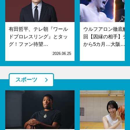
有田哲平、テレ朝『ワール
ウルフアロン徹底解剖
ドプロレスリング』とタッ
回【因縁の相手】デ
グ！ファン待望…
から5カ月…大阪…
2026.06.25
2
スポーツ