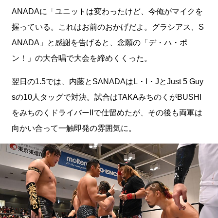
ANADAに「ユニットは変わったけど、今俺がマイクを
握っている。これはお前のおかげだよ。グラシアス、S
ANADA」と感謝を告げると、念願の「デ・ハ・ポ
ン！」の大合唱で大会を締めくくった。
翌日の1.5では、内藤とSANADAはL・I・JとJust 5 Guy
sの10人タッグで対決。試合はTAKAみちのくがBUSHI
をみちのくドライバーIIで仕留めたが、その後も両軍は
向かい合って一触即発の雰囲気に。