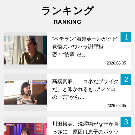
ランキング
RANKING
1
“ベテラン”船越英一郎がクビ
覚悟のパワハラ謝罪拒
否！“後輩”だけ…
2026.08.05
2
高橋真麻、「コネだブサイク
だ」と叩かれるも…“マツコ
の一言”から…
2026.08.05
3
川田裕美、洗濯物がなぜか真
っ赤に！原因は息子のポケッ