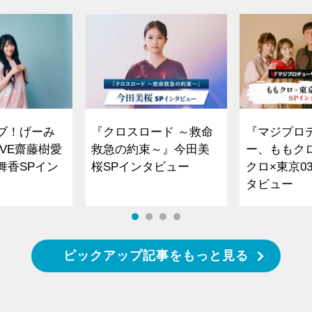
ブ！げーみ
『クロスロード ～救命
『マジプロ
VE齋藤樹愛
救急の約束～』今田美
ー、ももク
舞香SPイン
桜SPインタビュー
クロ×東京0
タビュー
ピックアップ記事をもっと見る