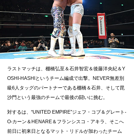
ラストマッチは、棚橋弘至＆石井智宏＆後藤洋央紀＆Y
OSHI-HASHIというチーム編成で出撃。NEVER無差別
級6人タッグのパートナーである棚橋＆石井、そして毘
沙門という最強のチームで最後の闘いに挑む。
対するは、“UNITED EMPIRE”ジェフ・コブ＆グレート-
O-カーン＆HENARE＆フランシスコ・アキラ、そこへ
前日に初来日となるマット・リドルが加わったチーム