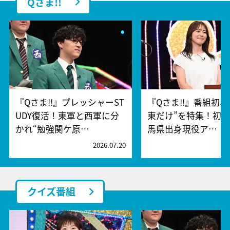
Qさま!!
『Qさま!!』プレッシャーST
『Qさま!!』番組初、
UDY復活！東軍と西軍に分
東だけ”を特集！初
かれ“勉強関ケ原…
馬県出身現役ア…
2026.07.20
2
クイズ番組