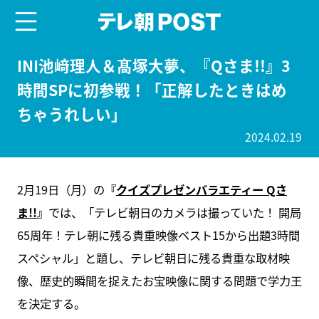
menu
テレ朝POST
INI池﨑理人＆髙塚大夢、『Qさま!!』3
時間SPに初参戦！「正解したときはめ
ちゃうれしい」
2024.02.19
2月19日（月）の
『
クイズプレゼンバラエティー Qさ
ま!!
』
では、「テレビ朝日のカメラは撮っていた！ 開局
65周年！テレ朝に残る貴重映像ベスト15から出題3時間
スペシャル」と題し、テレビ朝日に残る貴重な取材映
像、歴史的瞬間を捉えたお宝映像に関する問題で学力王
を決定する。