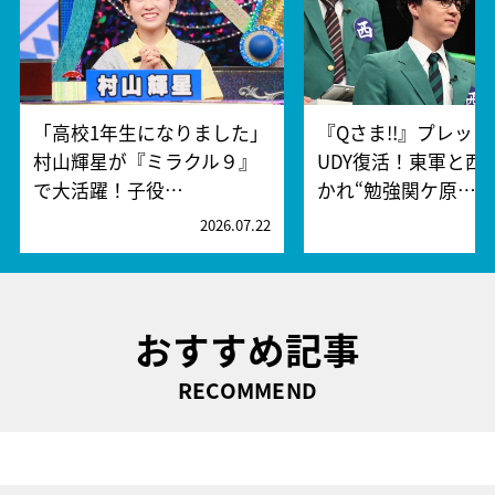
「高校1年生になりました」
『Qさま!!』プレッシ
村山輝星が『ミラクル９』
UDY復活！東軍と西
で大活躍！子役…
かれ“勉強関ケ原…
2026.07.22
2
おすすめ記事
RECOMMEND