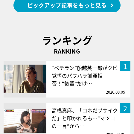
ピックアップ記事をもっと見る
ランキング
RANKING
1
“ベテラン”船越英一郎がクビ
覚悟のパワハラ謝罪拒
否！“後輩”だけ…
2026.08.05
2
高橋真麻、「コネだブサイク
だ」と叩かれるも…“マツコ
の一言”から…