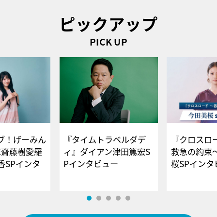
ピックアップ
PICK UP
ブ！げーみん
『タイムトラベルダデ
『クロスロー
E齋藤樹愛羅
ィ』ダイアン津田篤宏S
救急の約束
香SPインタ
Pインタビュー
桜SPイ