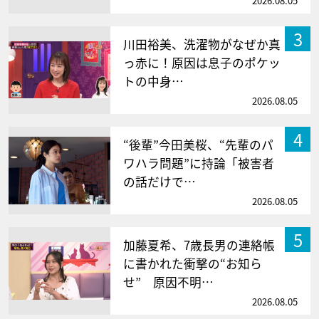
2026.08.05
3
川田裕美、洗濯物がなぜか真
っ赤に！原因は息子のポケッ
トの中身…
2026.08.05
4
“後輩”今田美桜、“先輩のパ
ワハラ問題”に持論「被害者
の話だけで…
2026.08.05
5
加藤夏希、7歳長男の連絡帳
に書かれた衝撃の“お知ら
せ” 原因不明…
2026.08.05