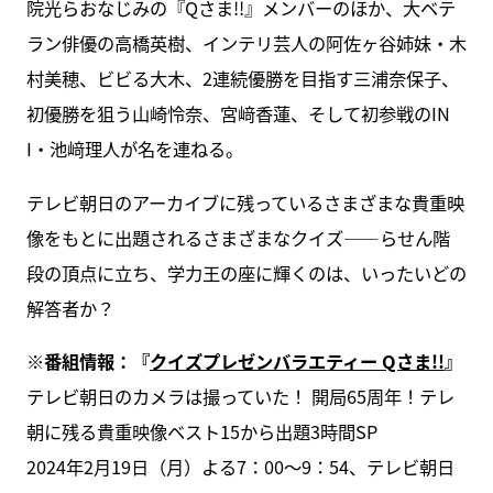
院光らおなじみの『Qさま!!』メンバーのほか、大ベテ
ラン俳優の高橋英樹、インテリ芸人の阿佐ヶ谷姉妹・木
村美穂、ビビる大木、2連続優勝を目指す三浦奈保子、
初優勝を狙う山崎怜奈、宮﨑香蓮、そして初参戦のIN
I・池﨑理人が名を連ねる。
テレビ朝日のアーカイブに残っているさまざまな貴重映
像をもとに出題されるさまざまなクイズ――らせん階
段の頂点に立ち、学力王の座に輝くのは、いったいどの
解答者か？
※番組情報：『
クイズプレゼンバラエティー Qさま!!
』
テレビ朝日のカメラは撮っていた！ 開局65周年！テレ
朝に残る貴重映像ベスト15から出題3時間SP
2024年2月19日（月）よる7：00～9：54、テレビ朝日