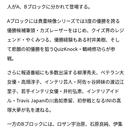
人がA、Bブロックに分かれて登場する。
Aブロックには貴重映像シリーズでは3度の優勝を誇る
優勝候補筆頭・カズレーザーをはじめ、クイズ界のレジ
ェンド・やくみつる、優勝経験もある村井美樹、そし
て悲願の初優勝を狙うQuizKnock・鶴崎修功らが参
戦。
さらに報道番組にも多数出演する柳澤秀夫、ベテラン大
女優・高畑淳子、インテリ芸人・阿佐ヶ谷姉妹の渡辺江
里子、若手インテリ女優・井桁弘恵、インテリアイド
ル・Travis Japanの川島如恵留、初参戦となるINIの髙
塚大夢が名を連ねる。
一方のBブロックには、ロザン宇治原、石原良純、伊集