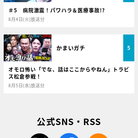
＃5 病院激震！パワハラ＆医療事故!?
8月4日(火)放送分
かまいガチ
5
オモロ怖い「でな、話はここからやねん」トラビ
ス松倉参戦！
8月5日(水)放送分
公式SNS・RSS
twitter
facebook
rss