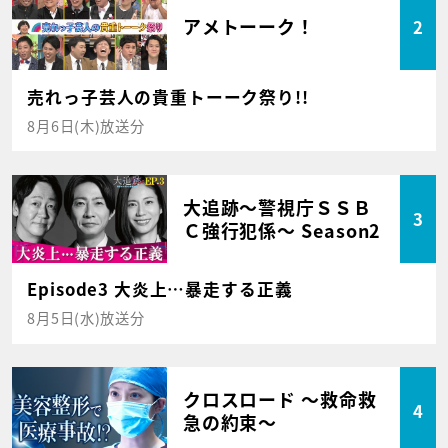
アメトーーク！
2
売れっ子芸人の貴重トーーク祭り!!
8月6日(木)放送分
大追跡～警視庁ＳＳＢ
3
Ｃ強行犯係～ Season2
Episode3 大炎上…暴走する正義
8月5日(水)放送分
クロスロード ～救命救
4
急の約束～