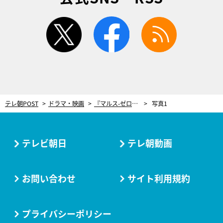
twitter
facebook
rss
テレ朝POST
ドラマ・映画
『マルス-ゼロの革命-』第4話、ゼロ（道枝駿佑）が“宿敵”國見（江口洋介）と直接対決！
写真1
テレビ朝日
テレ朝動画
お問い合わせ
サイト利用規約
プライバシーポリシー