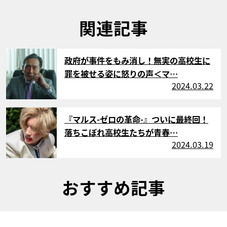
関連記事
サムネイル
政府が事件をもみ消し！無実の高校生に
罪を被せる姿に怒りの声＜マ…
2024.03.22
サムネイル
『マルス-ゼロの革命-』ついに最終回！
落ちこぼれ高校生たちが青春…
2024.03.19
おすすめ記事