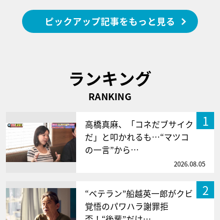
ピックアップ記事をもっと見る
ランキング
RANKING
1
高橋真麻、「コネだブサイク
だ」と叩かれるも…“マツコ
の一言”から…
2026.08.05
2
“ベテラン”船越英一郎がクビ
覚悟のパワハラ謝罪拒
否！“後輩”だけ…