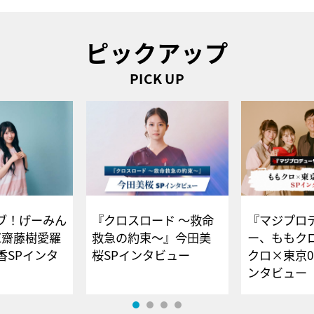
ピックアップ
PICK UP
ブ！げーみん
『クロスロード ～救命
『マジプロ
E齋藤樹愛羅
救急の約束～』今田美
ー、ももク
香SPインタ
桜SPインタビュー
クロ×東京0
ンタビュー