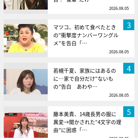
2026.08.05
3
マツコ、初めて食べたとき
の“衝撃度ナンバーワングル
メ”を告白「…
2026.08.05
4
若槻千夏、家族にはあるの
に…家で自分だけ“ないも
の”告白 あわや…
2026.08.05
5
藤本美貴、14歳長男の服に
異変→聞かされた“4文字の理
由”に困惑「…