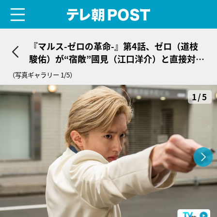
menu
テレ朝POST
『マルス-ゼロの革命-』第4話、ゼロ（道枝
駿佑）が“宿敵”國見（江口洋介）と直接対
決！
（写真ギャラリー 1/5）
1/5