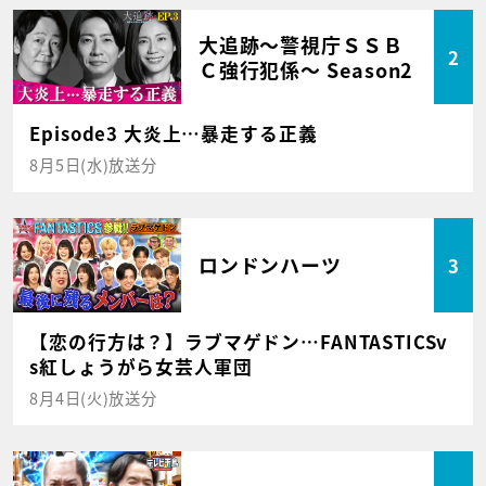
大追跡～警視庁ＳＳＢ
2
Ｃ強行犯係～ Season2
Episode3 大炎上…暴走する正義
8月5日(水)放送分
ロンドンハーツ
3
【恋の行方は？】ラブマゲドン…FANTASTICSv
s紅しょうがら女芸人軍団
8月4日(火)放送分