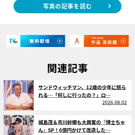
写真の記事を読む
関連記事
サムネイル
サンドウィッチマン、12歳の少年に怒ら
れる…「何しに行ったの？」ロ…
2026.08.02
サムネイル
城島茂＆市川紗椰も大興奮の『博士ちゃ
ん』SP！6億円かけて改造した…