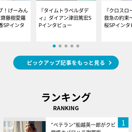
ブ！げーみん
『タイムトラベルダデ
『クロスロー
E齋藤樹愛羅
ィ』ダイアン津田篤宏S
救急の約束
香SPインタ
Pインタビュー
桜SPイ
ピックアップ記事をもっと見る
ランキング
RANKING
1
“ベテラン”船越英一郎がクビ