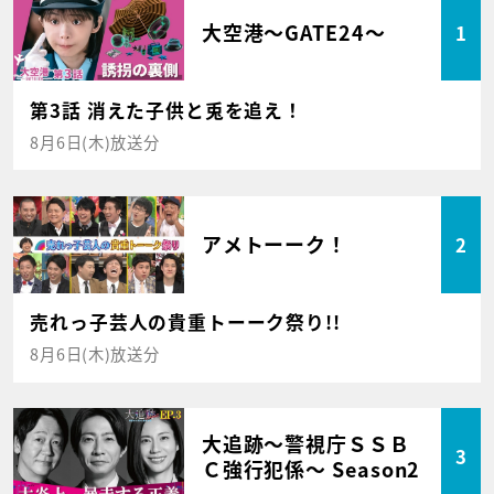
大空港～GATE24～
1
第3話 消えた子供と兎を追え！
8月6日(木)放送分
アメトーーク！
2
売れっ子芸人の貴重トーーク祭り!!
8月6日(木)放送分
大追跡～警視庁ＳＳＢ
3
Ｃ強行犯係～ Season2