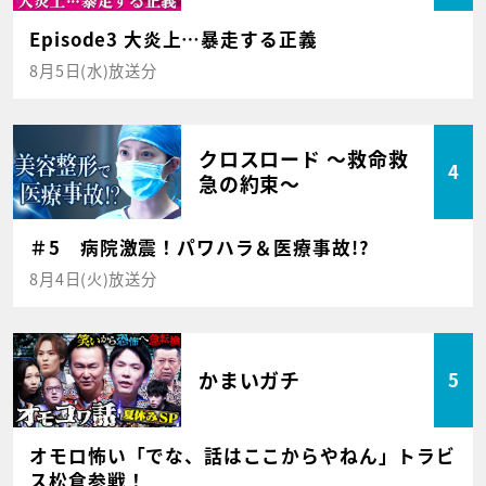
Episode3 大炎上…暴走する正義
8月5日(水)放送分
クロスロード ～救命救
4
急の約束～
＃5 病院激震！パワハラ＆医療事故!?
8月4日(火)放送分
かまいガチ
5
オモロ怖い「でな、話はここからやねん」トラビ
ス松倉参戦！