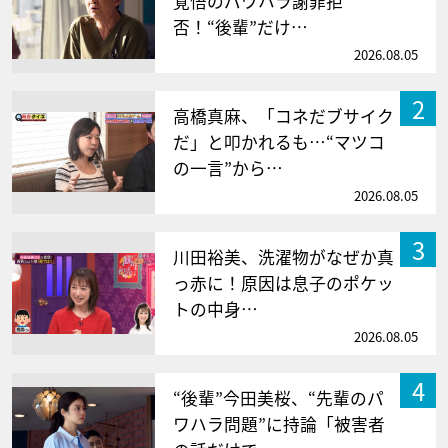
覚悟のパワハラ謝罪拒
否！“後輩”だけ…
2026.08.05
2
高橋真麻、「コネだブサイク
だ」と叩かれるも…“マツコ
の一言”から…
2026.08.05
3
川田裕美、洗濯物がなぜか真
っ赤に！原因は息子のポケッ
トの中身…
2026.08.05
4
“後輩”今田美桜、“先輩のパ
ワハラ問題”に持論「被害者