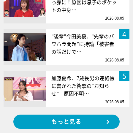
っ赤に！原因は息子のポケッ
トの中身…
2026.08.05
4
“後輩”今田美桜、“先輩のパ
ワハラ問題”に持論「被害者
の話だけで…
2026.08.05
5
加藤夏希、7歳長男の連絡帳
に書かれた衝撃の“お知ら
せ” 原因不明…
2026.08.05
もっと見る