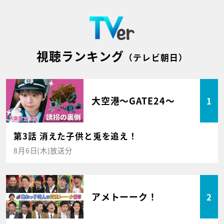
視聴ランキング
（テレビ朝日）
大空港～GATE24～
1
第3話 消えた子供と兎を追え！
8月6日(木)放送分
アメトーーク！
2