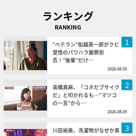
ランキング
RANKING
1
“ベテラン”船越英一郎がクビ
覚悟のパワハラ謝罪拒
否！“後輩”だけ…
2026.08.05
2
高橋真麻、「コネだブサイク
だ」と叩かれるも…“マツコ
の一言”から…
2026.08.05
3
川田裕美、洗濯物がなぜか真