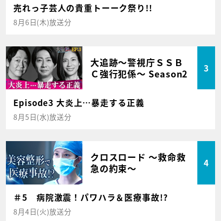
売れっ子芸人の貴重トーーク祭り!!
8月6日(木)放送分
大追跡～警視庁ＳＳＢ
3
Ｃ強行犯係～ Season2
Episode3 大炎上…暴走する正義
8月5日(水)放送分
クロスロード ～救命救
4
急の約束～
＃5 病院激震！パワハラ＆医療事故!?
8月4日(火)放送分