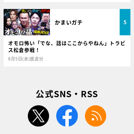
かまいガチ
5
オモロ怖い「でな、話はここからやねん」トラビ
ス松倉参戦！
8月5日(水)放送分
公式SNS・RSS
twitter
facebook
rss