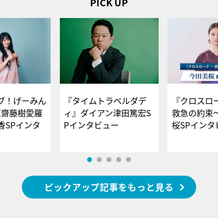
PICK UP
ブ！げーみん
『タイムトラベルダデ
『クロスロー
E齋藤樹愛羅
ィ』ダイアン津田篤宏S
救急の約束
香SPインタ
Pインタビュー
桜SPイ
ピックアップ記事をもっと見る