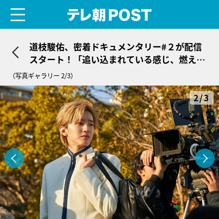
menu
テレ朝POST
道枝駿佑、密着ドキュメンタリー#２が配信
スタート！「追い込まれている感じ、燃えま
す」
（写真ギャラリー 2/3）
2/3