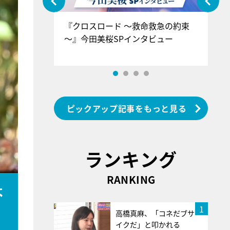
ぐ』＝LOV
『クロスロード ～救命救急の約束
『
香SPインタ
～』今田美桜SPインタビュー
ロ
ン
ピックアップ記事をもっと見る
ランキング
RANKING
よ
1
高橋真麻、「コネだブサ
イクだ」と叩かれる