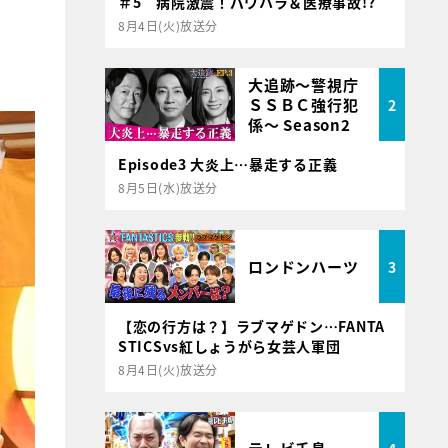
＃5 病院激震！パワハラ＆医療事故!?
8月4日(火)放送分
大追跡～警視庁
ＳＳＢＣ強行犯
2
係～ Season2
Episode3 大炎上…暴走する正義
8月5日(水)放送分
ロンドンハーツ
3
【恋の行方は？】ラブマゲドン…FANTA
STICSvs紅しょうがら女芸人軍団
8月4日(火)放送分