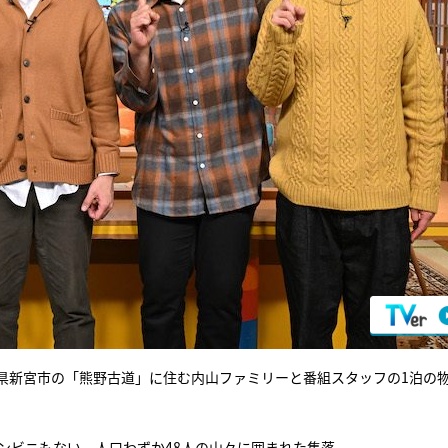
県新宮市の「熊野古道」に住む内山ファミリーと番組スタッフの1泊の
ンビニもない、人口わずか48人の山々に囲まれた集落。