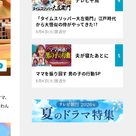
テレビ千鳥
4
「タイムスリッパー大左衛門」江戸時代
から大悟似の侍がやってきた!?
8月4日(火)放送分
夫が寝たあとに
5
ママを振り回す 男の子の行動SP
8月4日(火)放送分
ママ、
“わん