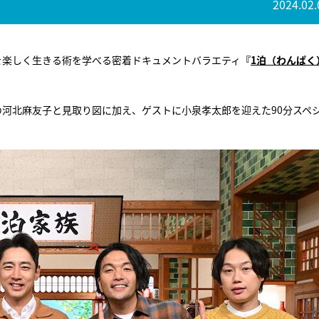
2024.02.
を楽しく生きる術を学べる密着ドキュメントバラエティ
『
1泊（わんぱく
の河北麻友子と見取り図に加え、ゲストに小泉孝太郎を迎えた90分スペ