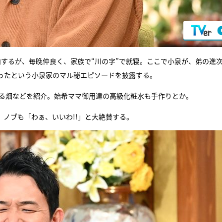
内するが、毎晩仲良く、家族で“川の字”で就寝。ここで小泉が、弟の進
ったという小泉家のマル秘エピソードを披露する。
する畑などを紹介。始希ママ御用達の高級化粧水も手作りとか。
ノブも「わぁ、いいわ!!」と大絶賛する。