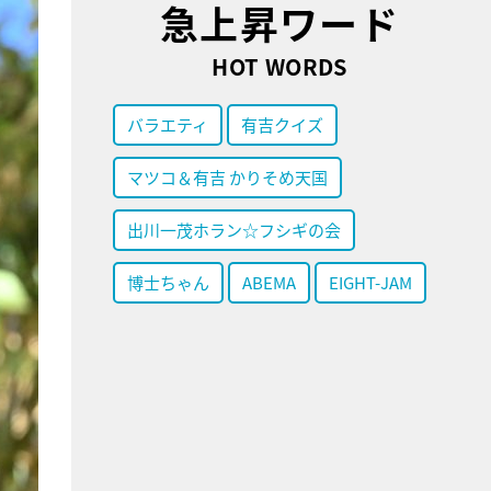
急上昇ワード
HOT WORDS
バラエティ
有吉クイズ
マツコ＆有吉 かりそめ天国
出川一茂ホラン☆フシギの会
博士ちゃん
ABEMA
EIGHT-JAM