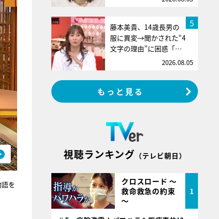
5
藤本美貴、14歳長男の
服に異変→聞かされた“4
文字の理由”に困惑「…
2026.08.05
もっと見る
視聴ランキング
（テレビ朝日）
クロスロード ～
物語を
救命救急の約束
1
～