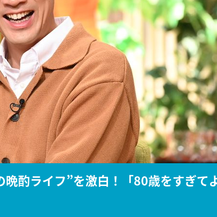
『アイ＝ラブ！げーみん
E齋藤樹愛羅＆佐々木舞
ビュー
の晩酌ライフ”を激白！「80歳をすぎて