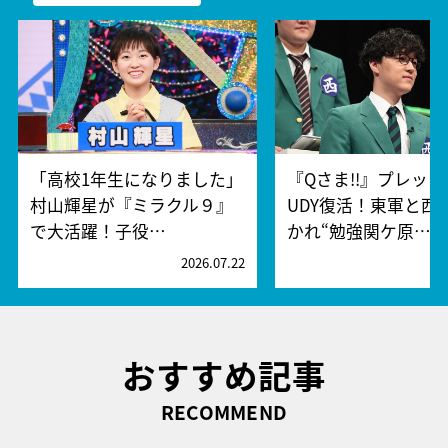
「高校1年生になりました」
『Qさま!!』プレッシ
村山輝星が『ミラクル９』
UDY復活！東軍と西
で大活躍！子役…
かれ“勉強関ケ原…
2026.07.22
2
おすすめ記事
RECOMMEND