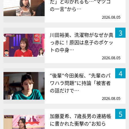
だ」と叩かれるも…“マツコ
の一言”から…
2026.08.05
3
川田裕美、洗濯物がなぜか真
っ赤に！原因は息子のポケッ
トの中身…
2026.08.05
4
“後輩”今田美桜、“先輩のパ
ワハラ問題”に持論「被害者
の話だけで…
2026.08.05
5
加藤夏希、7歳長男の連絡帳
に書かれた衝撃の“お知ら