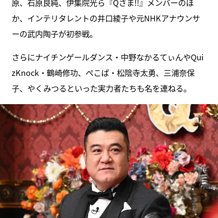
原、石原良純、伊集院光ら『Qさま!!』メンバーのほ
か、インテリタレントの井口綾子や元NHKアナウンサ
ーの武内陶子が初参戦。
さらにナイチンゲールダンス・中野なかるてぃんやQui
zKnock・鶴崎修功、ぺこぱ・松陰寺太勇、三浦奈保
子、やくみつるといった実力者たちも名を連ねる。