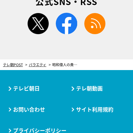
公式SNS・RSS
twitter
facebook
rss
テレ朝POST
バラエティ
昭和偉人の貴重映像ランキングBEST10を発表！井口綾子＆武内陶子が『Qさま!!』初参戦
テレビ朝日
テレ朝動画
お問い合わせ
サイト利用規約
プライバシーポリシー