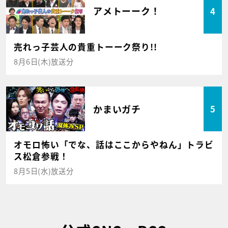
アメトーーク！
4
売れっ子芸人の貴重トーーク祭り!!
8月6日(木)放送分
かまいガチ
5
オモロ怖い「でな、話はここからやねん」トラビ
ス松倉参戦！
8月5日(水)放送分