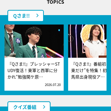
TOPICS
Qさま!!
『Qさま!!』プレッシャーST
『Qさま!!』番組初、
UDY復活！東軍と西軍に分
東だけ”を特集！初
かれ“勉強関ケ原…
馬県出身現役ア…
2026.07.20
2
クイズ番組