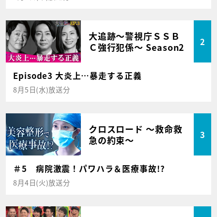
大追跡～警視庁ＳＳＢ
2
Ｃ強行犯係～ Season2
Episode3 大炎上…暴走する正義
8月5日(水)放送分
クロスロード ～救命救
3
急の約束～
＃5 病院激震！パワハラ＆医療事故!?
8月4日(火)放送分