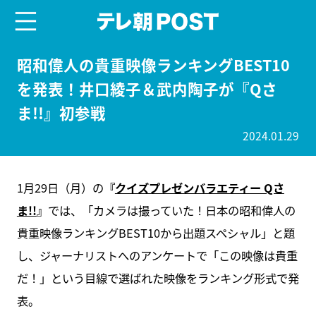
menu
テレ朝POST
昭和偉人の貴重映像ランキングBEST10
を発表！井口綾子＆武内陶子が『Qさ
ま!!』初参戦
2024.01.29
1月29日（月）の
『
クイズプレゼンバラエティー Qさ
ま!!
』
では、「カメラは撮っていた！日本の昭和偉人の
貴重映像ランキングBEST10から出題スペシャル」と題
し、ジャーナリストへのアンケートで「この映像は貴重
だ！」という目線で選ばれた映像をランキング形式で発
表。