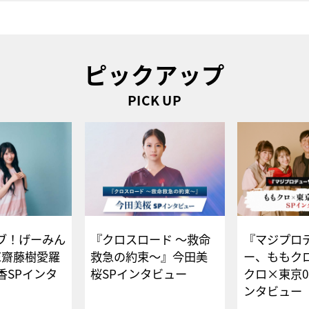
ピックアップ
PICK UP
ブ！げーみん
『クロスロード ～救命
『マジプロ
E齋藤樹愛羅
救急の約束～』今田美
ー、ももク
香SPインタ
桜SPインタビュー
クロ×東京0
ンタビュー