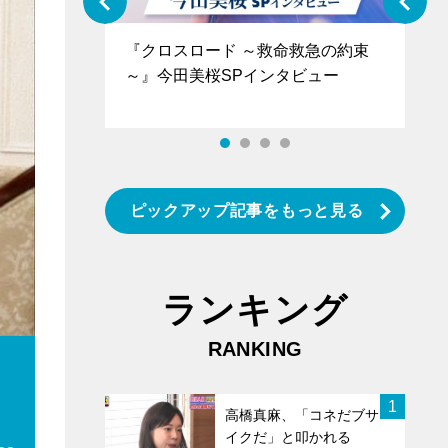
ぐ』＝LOV
『クロスロード ～救命救急の約束
『
香SPインタ
～』今田美桜SPインタビュー
ロ
タ
ピックアップ記事をもっと見る
ランキング
RANKING
1
高橋真麻、「コネだブサ
イクだ」と叩かれる