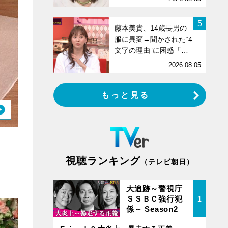
5
藤本美貴、14歳長男の
服に異変→聞かされた“4
文字の理由”に困惑「…
2026.08.05
もっと見る
視聴ランキング
（テレビ朝日）
大追跡～警視庁
ＳＳＢＣ強行犯
1
係～ Season2