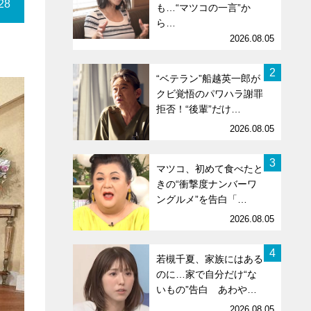
28
も…“マツコの一言”か
ら…
2026.08.05
2
“ベテラン”船越英一郎が
クビ覚悟のパワハラ謝罪
拒否！“後輩”だけ…
2026.08.05
3
マツコ、初めて食べたと
きの“衝撃度ナンバーワ
ングルメ”を告白「…
2026.08.05
4
若槻千夏、家族にはある
のに…家で自分だけ“な
いもの”告白 あわや…
2026.08.05