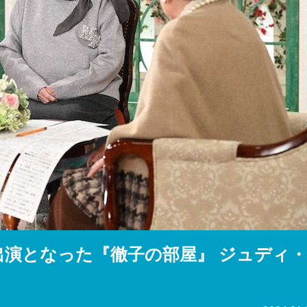
『アイ＝ラブ！げーみん
E齋藤樹愛羅＆佐々木舞
ビュー
演となった『徹子の部屋』 ジュディ・