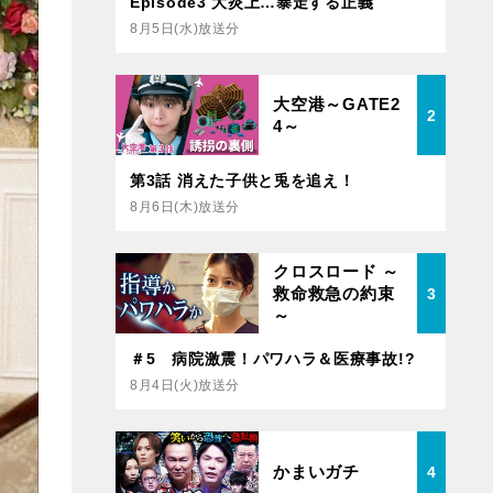
Episode3 大炎上…暴走する正義
8月5日(水)放送分
大空港～GATE2
2
4～
第3話 消えた子供と兎を追え！
8月6日(木)放送分
クロスロード ～
救命救急の約束
3
～
＃5 病院激震！パワハラ＆医療事故!?
8月4日(火)放送分
かまいガチ
4