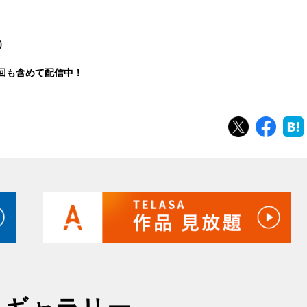
列
）
回も含めて配信中！
ツイート
シェ