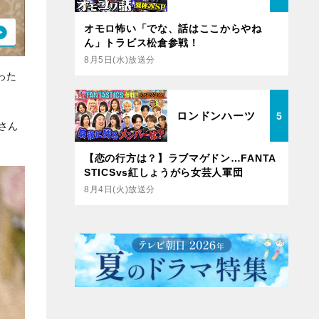
オモロ怖い「でな、話はここからやね
ん」トラビス松倉参戦！
8月5日(水)放送分
った
ロンドンハーツ
5
さん
【恋の行方は？】ラブマゲドン…FANTA
STICSvs紅しょうがら女芸人軍団
8月4日(火)放送分