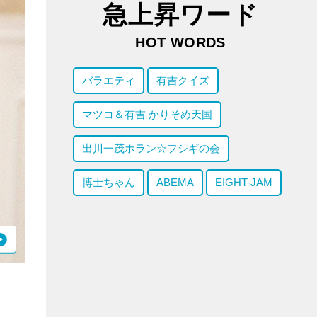
急上昇ワード
HOT WORDS
バラエティ
有吉クイズ
マツコ＆有吉 かりそめ天国
出川一茂ホラン☆フシギの会
博士ちゃん
ABEMA
EIGHT-JAM