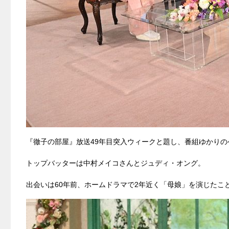
『徹子の部屋』放送49年目突入ウィークと題し、番組ゆかり
トップバッターは中村メイコさんとジュディ・オング。
出会いは60年前、ホームドラマで2年近く「母娘」を演じたこ