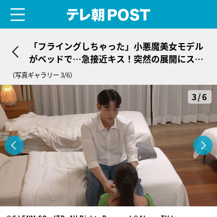
menu
テレ朝POST
「フライングしちゃった」小悪魔美女モデル
がベッドで…急接近キス！突然の展開にスタ
ジオ絶叫
（写真ギャラリー 3/6）
3/6