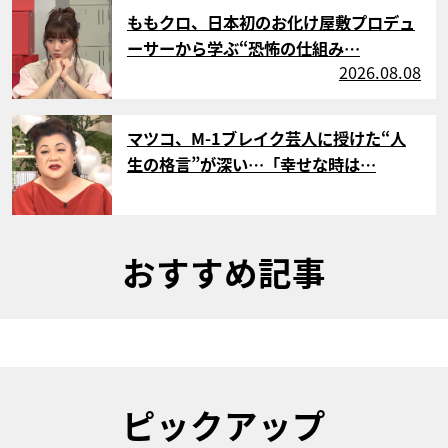
サムネイル
ももクロ、日本初のお化け屋敷プロデュ
ーサーから学ぶ“恐怖の仕組み…
2026.08.08
サムネイル
マツコ、M-1ブレイク芸人に授けた“人
生の格言”が深い…「幸せな時は…
おすすめ記事
ピックアップ