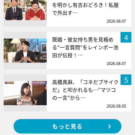
を明かし有吉おどろき！私服
で外出す…
2026.08.07
4
既婚・彼女持ち男を見極め
る“一言質問”をレインボー池
田が伝授！…
2026.08.07
5
高橋真麻、「コネだブサイク
だ」と叩かれるも…“マツコ
の一言”から…
2026.08.05
もっと見る