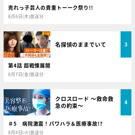
売れっ子芸人の貴重トーーク祭り!!
8月6日(木)放送分
名探偵のままでいて
3
第4話 超戦慄展開
8月7日(金)放送分
クロスロード ～救命救
4
急の約束～
＃5 病院激震！パワハラ＆医療事故!?
8月4日(火)放送分