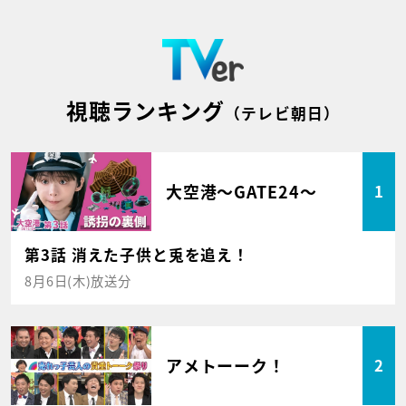
視聴ランキング
（テレビ朝日）
大空港～GATE24～
1
第3話 消えた子供と兎を追え！
8月6日(木)放送分
アメトーーク！
2