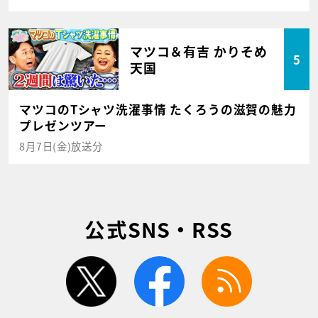
マツコ＆有吉 かりそめ
5
天国
マツコのTシャツ洗濯事情 たくろうの滋賀の魅力
プレゼンツアー
8月7日(金)放送分
公式SNS・RSS
twitter
facebook
rss