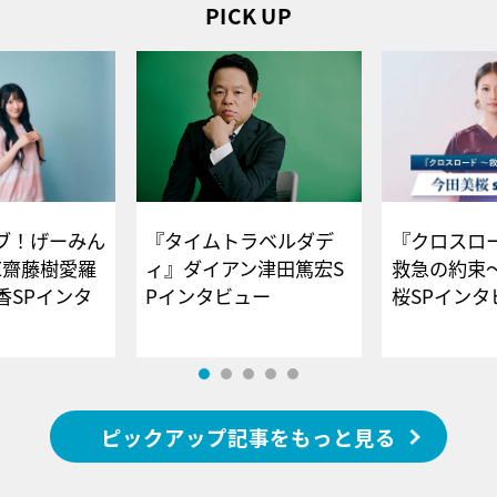
PICK UP
ブ！げーみん
『タイムトラベルダデ
『クロスロー
E齋藤樹愛羅
ィ』ダイアン津田篤宏S
救急の約束
香SPインタ
Pインタビュー
桜SPイ
ピックアップ記事をもっと見る